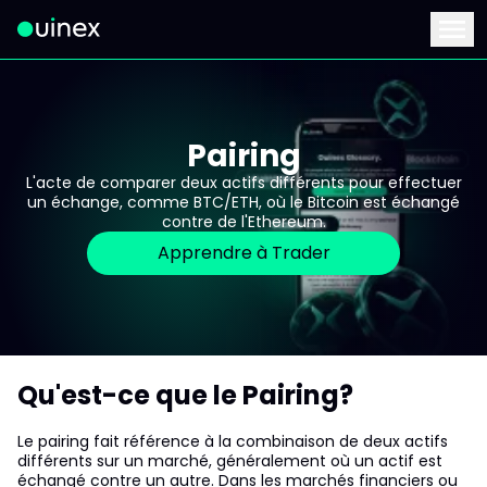
Ceci est le logo et, si vous cliquez dessus, vous serez redirigé 
Menu
Pairing
L'acte de comparer deux actifs différents pour effectuer
un échange, comme BTC/ETH, où le Bitcoin est échangé
contre de l'Ethereum.
Apprendre à Trader
Qu'est-ce que le Pairing?
Le pairing fait référence à la combinaison de deux actifs
différents sur un marché, généralement où un actif est
échangé contre un autre. Dans les marchés financiers ou