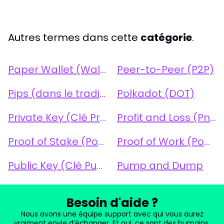
Autres termes dans cette
catégorie
.
Paper Wallet (Wallet Papier)
Peer-to-Peer (P2P)
Pips (dans le trading)
Polkadot (DOT)
Private Key (Clé Privée)
Profit and Loss (PnL)
Proof of Stake (PoS)
Proof of Work (PoW)
Public Key (Clé Publique)
Pump and Dump
Besoin d'aide ?
Nous avons une équipe support avec qui vous aurez
vraiment envie d’échanger. Et oui, ce sont des humains,