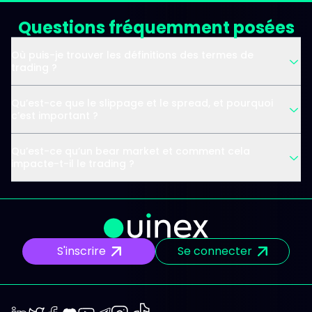
Questions fréquemment posées
Où puis-je trouver les définitions des termes de
trading ?
Qu’est-ce que le slippage et le spread, et pourquoi
c’est important ?
Qu’est-ce qu’un bear market et comment cela
impacte-t-il le trading ?
S'inscrire
Se connecter