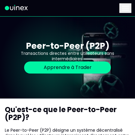
Ceci est le logo et, si vous cliquez dessus, vous serez redirigé 
Menu
Peer-to-Peer (P2P)
Transactions directes entre utilisateurs sans
intermédiaires.
Apprendre à Trader
Qu'est-ce que le Peer-to-Peer
(P2P)?
Le Peer-to-Peer (P2P) désigne un système décentralisé