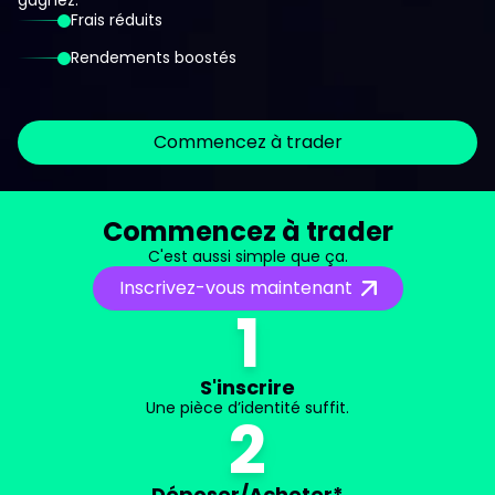
gagnez:
Frais réduits
Rendements boostés
Commencez à trader
Commencez à trader
C'est aussi simple que ça.
Inscrivez-vous maintenant
1
S'inscrire
Une pièce d’identité suffit.
2
Déposer/Acheter*