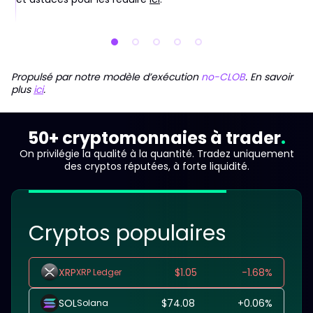
Propulsé par notre modèle d’exécution
no-CLOB
. En savoir
plus
ici
.
50+ cryptomonnaies à trader
On privilégie la qualité à la quantité. Tradez uniquement
des cryptos réputées, à forte liquidité.
Cryptos populaires
XRP
$1.05
-
1.68
%
XRP Ledger
SOL
$74.08
+
0.06
%
Solana