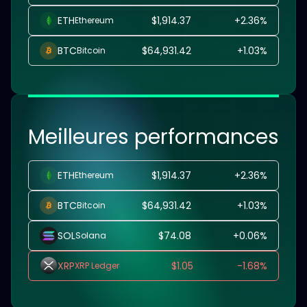
ETH
$1,914.37
+
2.36
%
Ethereum
BTC
$64,931.42
+
1.03
%
Bitcoin
Meilleures performances
ETH
$1,914.37
+
2.36
%
Ethereum
BTC
$64,931.42
+
1.03
%
Bitcoin
SOL
$74.08
+
0.06
%
Solana
XRP
$1.05
-
1.68
%
XRP Ledger