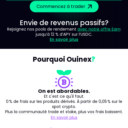
Commencez à trader
Envie de revenus passifs?
Rejoignez nos pools de rendement
avec notre offre Earn
:
jusqu’à 12 % d’APY sur l’USDC.
En savoir plus
Pourquoi Ouinex
On est abordables.
Et c'est ce qu'il faut.
0 % de frais sur les produits dérivés. À partir de 0,05 % sur le
spot crypto.
Plus la communauté trade et stake, plus vos frais baissent.
En savoir plus
about pricing