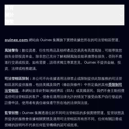
教育
關於
聯繫
ouinex.com
網站由 Ouinex 集團旗下實體依據您所在的司法管轄區營運。
風險警告：
數位資產、衍生性商品及槓桿產品交易具有高度風險，可能導致您
損失全部投資本金。除非您已充分了解相關風險並能承擔潛在損失，否則不應
進行交易或投資。如有需要，請尋求獨立專業意見。Ouinex 不提供金融、投
資、法律或稅務建議。
司法管轄區限制：
本公司不向依據適用法律禁止或限制提供此類服務的司法管
轄區居民提供服務，包括美國及我們《條款與條件》中所定義的其他
受限制司
法管轄區
。本網站並非針對歐洲經濟區（EEA）或英國居民。我們不會主動招攬
這些司法管轄區的客戶，僅會在適用法律允許的情況下接受由客戶自行發起的
註冊申請。使用者有責任確保遵守所在地的法律與法規。
監管狀態：
Ouinex 集團透過位於不同司法管轄區的多個實體營運。監管狀態及
所提供的服務會依據相關實體及適用司法管轄區而有所不同。任何有關註冊或
授權的說明均不代表任何監管機構的認可或批准。