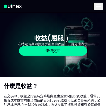
此為Logo，點擊將返回首頁
Menu
收益(屈服 ）
在特定時期內投資所產生的收益，以百分比表示.
學習交易
什麼是收益？
在交易中，收益是指在特定時期內產生並實現的投資收益，通常以
投資成本或當前市場價值的百分比表示.收益可以來自各種來源，如
利息或股息.在交易和金融領域，收益提供了衡量投資相對於其價值