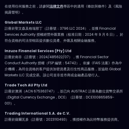
在使用任何服務之前，請參閱
法律文件
專區中的適用《條款與條件》及《風險
揭露聲明》。
Global Markets LLC
註冊於聖文森及格瑞那丁（註冊號：3796 LLC 2024），並獲 Financial
Services Authority 授權經營外匯業務（核准日期：2024 年 9 月 6 日）。於
符合資格的司法管轄區提供數位資產、外匯及相關金融服務。
Inzuzo Financial Services (Pty) Ltd
註冊於南非（註冊號：2024/485622/07），獲 Financial Sector
Conduct Authority 授權（FSP 編號：54742）。依據《FAIS 法案》作為中
介機構，為符合資格的客戶提供加密資產及衍生性商品服務，並協助 Global
Markets LLC 完成交易。該公司並非造市商或金融產品發行人。
Trade Tech AU Pty Ltd
註冊於澳洲（ACN 675363747），並已向 AUSTRAC 註冊為數位貨幣交易所
（Digital Currency Exchange，DCE）（註冊號：DCE100865859-
001）。
Trading International S.A. de C.V.
註冊於薩爾瓦多（註冊號：2023110493），獲授權作為比特幣服務提供商。