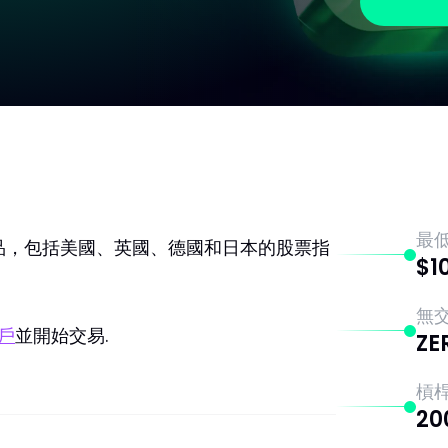
最
品，包括美國、英國、德國和日本的股票指
$1
無
戶
並開始交易.
ZE
槓
20