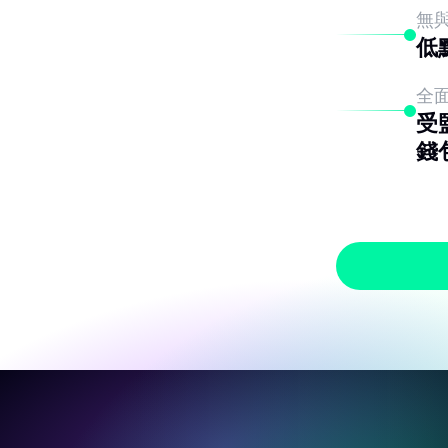
無
低
全
受
錢