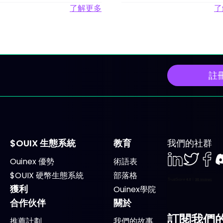
了解更多
了
註
$OUIX 生態系統
教育
我們的社群
Ouinex 優勢
術語表
LinkedIn
Twiter
Face
D
$OUIX 硬幣生態系統
部落格
獲利
Ouinex學院
合作伙伴
關於
訂閱我們
推薦計劃
我們的故事