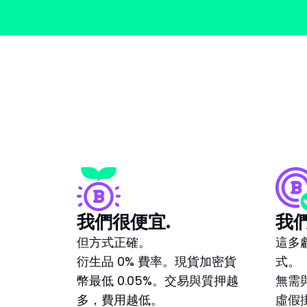
我們很便宜.
我們
但方式正確。
這多虧
衍生品 0% 費率。現貨加密貨
式。
幣最低 0.05%。交易與質押越
無需
多，費用越低。
虛假