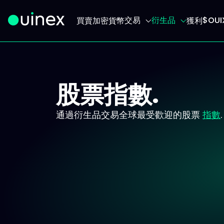
交易
衍生品
$OU
買賣加密貨幣
獲利
此為Logo，點擊將返回首頁
股票指數.
通過衍生品交易全球最受歡迎的股票
指數
.