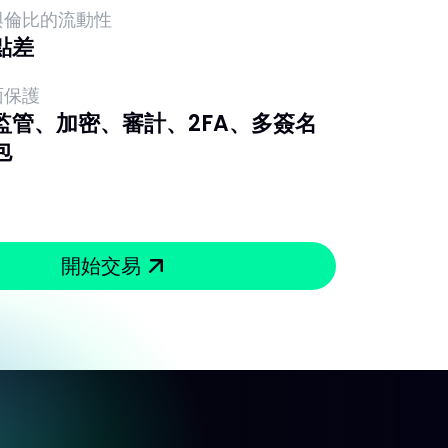
與倫比的流動性
點差
面保護
監管、加密、審計、2FA、多簽名
包
開始交易