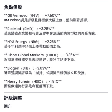
焦點個股
**GE Vernova（GEV）：+7.50%**
BM Pekao調升評級且目標價大幅上修，盤前顯著反彈。
**ResMed（RMD）：+3.28%**
受惠醫療產業樂觀報告及聯準會決議前防禦型標的再受青睞。
**NRG Energy（NRG）：+2.25%**
受今年利潤率預估上修帶動股價走高。
**Cboe Global Markets（CBOE）：-3.35%**
近期選擇權成交量表現良好，獲利了結後下跌。
**Biogen（BIIB）：-3.03%**
遭匯豐調降評級為「減持」並調降目標價後立即受挫。
**Henry Schein（HSIC）：-1.91%**
因醫療通路行業毛利憂慮而下跌。
評級調整
調升