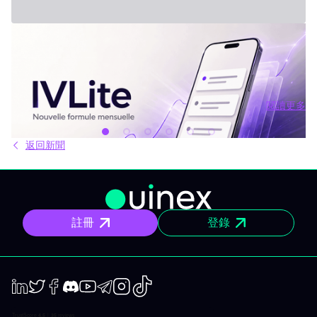
2026年7月31日 - Third Party
新方案：IVLite
IVLite：IVT 精華推播通知，每月僅需 29 歐元 簡明的投資方案、行
情簡報和回顧，直接傳送到你的手機和電腦，無其他額外內容。 問
題不是資訊不夠，而是太多。每天市場上有太多分析、互有矛盾的
觀點與訊號交錯。結果就是你不斷拖延，說「稍後再看」，最後只
閱讀更多
能被動應對市場，而非主動掌握。 IVLite就是基於這種狀況誕生
閱讀更多
的。單一簡單的方案，每月 29 歐元，只給你最重要的內容：IVT 精
華推播。 IVLite 究竟是什麼？ IVLite 就是獲得 IVT 推播通知的權
返回新聞
限。純粹內容，無多無少。 具體來說，你能在手機與電腦收到 IVT
教練團隊撰寫的清晰操作計畫、短中期簡報與市場回顧。你打開資
訊、閱讀後，立即知道該注意什麼、關注理由為何。無須在資訊流
裏擔心雜亂、沒有多餘填充內容。 專門為想積極投資，但有工作、
有生活、沒辦法一整天盯著屏幕的人設計。 你會收到什麼？ 精準的
市場訊息 明確情境與重要點位，讓你一眼聚焦，不會分心。 明確規
註冊
登錄
劃 操作架構預先設好：需關注區域、預設劇本與失效臨界點。市場
開盤不再摸索，你已經有備而來。 短／中期簡報 行情動盪時把握波
動性；出現趨勢時則有系統地追隨；兩個時間周期都全面涵蓋。 市
場回顧 以資金流、流動性、投資人行為為依據，不是預設臆測、更
非外界雜音。 IVLite 典型一天 簡單舉例，一天會收到什麼： 07:45
晨間簡報 盤前訂下今日基調。 09:12 今日規劃，CAC 40 確定關鍵
位、預設劇本、以及無效點。 14:30 中期簡報，黃金 趨勢形成時，
LinkedIn
Twiter
Facebook
Discord
Youtube
Telegram
Instagram
TikTok
嚴格跟進。 22:05 市場回顧，S&P 500 美股收盤時解讀市場流與流