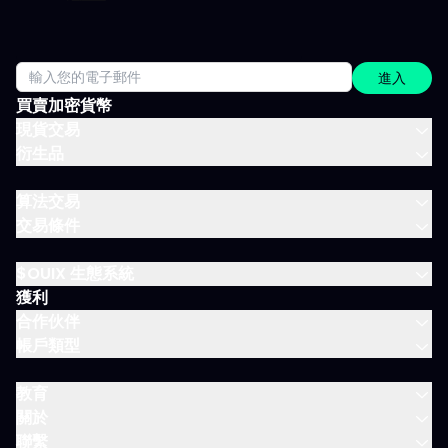
動性。 一天僅需讀幾分鐘，分時段配送，這就是方案的宗旨：緊貼
市場進度，不需投入全日。 涵蓋所有重要市場 IVT 教練涵蓋所有主
要資產類別：
進入
買賣加密貨幣
現貨交易
衍生品
算法交易
交易條件
$OUIX 生態系統
獲利
合作伙伴
帳戶類型
教育
關於
聯繫