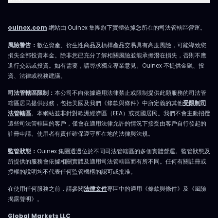
ouinex.com
網站由 Ouinex 集團旗下實體依據您所在的司法管轄區營運。
風險警告：
數位資產、衍生性商品及槓桿產品交易具有高度風險，可能導致您
損失全部投資本金。除非您已充分了解相關風險並能承擔潛在損失，否則不應
進行交易或投資。如有需要，請尋求獨立專業意見。Ouinex 不提供金融、投
資、法律或稅務建議。
司法管轄區限制：
本公司不向依據適用法律禁止或限制提供此類服務的司法管
轄區居民提供服務，包括美國及我們《條款與條件》中所定義的其他
受限制司
法管轄區
。本網站並非針對歐洲經濟區（EEA）或英國居民。我們不會主動招攬
這些司法管轄區的客戶，僅會在適用法律允許的情況下接受由客戶自行發起的
註冊申請。使用者有責任確保遵守所在地的法律與法規。
監管狀態：
Ouinex 集團透過位於不同司法管轄區的多個實體營運。監管狀態及
所提供的服務會依據相關實體及適用司法管轄區而有所不同。任何有關註冊或
授權的說明均不代表任何監管機構的認可或批准。
在使用任何服務之前，請參閱
法律文件
專區中的適用《條款與條件》及《風險
揭露聲明》。
Global Markets LLC