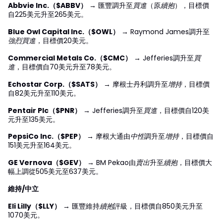
Abbvie Inc.（$ABBV）
→ 匯豐調升至
買進
（原
續抱
），目標價
自225美元升至265美元。
Blue Owl Capital Inc.（$OWL）
→ Raymond James調升至
強烈買進
，目標價20美元。
Commercial Metals Co.（$CMC）
→ Jefferies調升至
買
進
，目標價自70美元升至78美元。
Echostar Corp.（$SATS）
→ 摩根士丹利調升至
增持
，目標價
自82美元升至110美元。
Pentair Plc（$PNR）
→ Jefferies調升至
買進
，目標價自120美
元升至135美元。
PepsiCo Inc.（$PEP）
→ 摩根大通由
中性
調升至
增持
，目標價自
151美元升至164美元。
GE Vernova（$GEV）
→ BM Pekao由
賣出
升至
續抱
，目標價大
幅上調從505美元至637美元。
維持/中立
Eli Lilly（$LLY）
→ 匯豐維持
續抱
評級，目標價自850美元升至
1070美元。