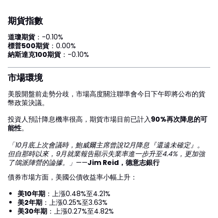
期貨指數
道瓊期貨
：-0.10%
標普500期貨
：0.00%
納斯達克100期貨
：-0.10%
市場環境
美股開盤前走勢分歧，市場高度關注聯準會今日下午即將公布的貨
幣政策決議。
投資人預計降息機率很高，期貨市場目前已計入
90%再次降息的可
能性
。
「10月底上次會議時，鮑威爾主席曾說12月降息『還遠未確定』。
但自那時以來，9月就業報告顯示失業率進一步升至4.4%，更加強
了鴿派陣營的論據。」
——
Jim Reid，德意志銀行
債券市場方面，美國公債收益率小幅上升：
美10年期
：上漲0.48%至4.21%
美2年期
：上漲0.25%至3.63%
美30年期
：上漲0.27%至4.82%