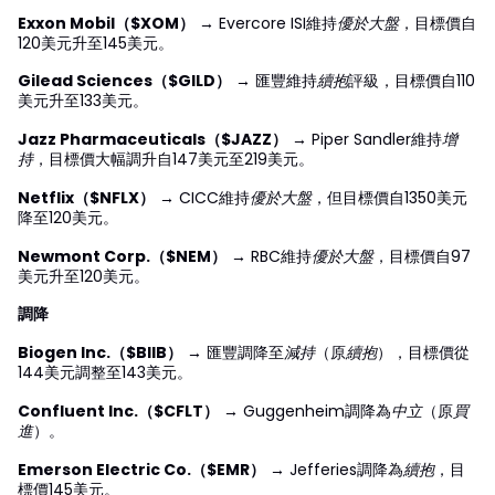
Exxon Mobil（$XOM）
→ Evercore ISI維持
優於大盤
，目標價自
120美元升至145美元。
Gilead Sciences（$GILD）
→ 匯豐維持
續抱
評級，目標價自110
美元升至133美元。
Jazz Pharmaceuticals（$JAZZ）
→ Piper Sandler維持
增
持
，目標價大幅調升自147美元至219美元。
Netflix（$NFLX）
→ CICC維持
優於大盤
，但目標價自1350美元
降至120美元。
Newmont Corp.（$NEM）
→ RBC維持
優於大盤
，目標價自97
美元升至120美元。
調降
Biogen Inc.（$BIIB）
→ 匯豐調降至
減持
（原
續抱
），目標價從
144美元調整至143美元。
Confluent Inc.（$CFLT）
→ Guggenheim調降為
中立
（原
買
進
）。
Emerson Electric Co.（$EMR）
→ Jefferies調降為
續抱
，目
標價145美元。