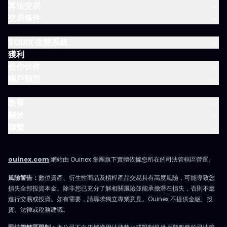
算法交易
交易條件
$OUIX 生態系統
獲利
合作伙伴
帳戶類型
教育
關於
聯繫
ouinex.com
網站由 Ouinex 集團旗下實體依據您所在的司法管轄區營運。
風險警告：
數位資產、衍生性商品及槓桿產品交易具有高度風險，可能導致您
損失全部投資本金。除非您已充分了解相關風險並能承擔潛在損失，否則不應
進行交易或投資。如有需要，請尋求獨立專業意見。Ouinex 不提供金融、投
資、法律或稅務建議。