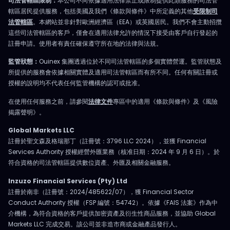
司法管轄區限制：
本公司不向依據適用法律禁止或限制提供此類服務的司法管
轄區居民提供服務，包括美國及我們《條款與條件》中所定義的其他
受限制司
法管轄區
。本網站並非針對歐洲經濟區（EEA）或英國居民。我們不會主動招攬
這些司法管轄區的客戶，僅會在適用法律允許的情況下接受由客戶自行發起的
註冊申請。使用者有責任確保遵守所在地的法律與法規。
監管狀態：
Ouinex 集團透過位於不同司法管轄區的多個實體營運。監管狀態及
所提供的服務會依據相關實體及適用司法管轄區而有所不同。任何有關註冊或
授權的說明均不代表任何監管機構的認可或批准。
在使用任何服務之前，請參閱
法律文件
專區中的適用《條款與條件》及《風險
揭露聲明》。
Global Markets LLC
註冊於聖文森及格瑞那丁（註冊號：3796 LLC 2024），並獲 Financial
Services Authority 授權經營外匯業務（核准日期：2024 年 9 月 6 日）。於
符合資格的司法管轄區提供數位資產、外匯及相關金融服務。
Inzuzo Financial Services (Pty) Ltd
註冊於南非（註冊號：2024/485622/07），獲 Financial Sector
Conduct Authority 授權（FSP 編號：54742）。依據《FAIS 法案》作為中
介機構，為符合資格的客戶提供加密資產及衍生性商品服務，並協助 Global
Markets LLC 完成交易。該公司並非造市商或金融產品發行人。