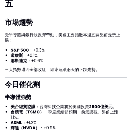
五
市場趨勢
受半導體與銀行股反彈帶動，美國主要指數本週五開盤前走勢上
揚：
S&P 500
：+0.3%
道瓊斯
：+0.1%
那斯達克
：+0.6%
三大指數週四全部收紅，結束連續兩天的下跌走勢。
今日催化劑
半導體強勢
美台經貿協議
：台灣科技企業將於美國投資
2500億美元
。
台積電（TSMC）
：季度業績超預期，前景樂觀。盤前上漲
1.1%。
ASML
：+1.2%
輝達（NVDA）
：+0.9%