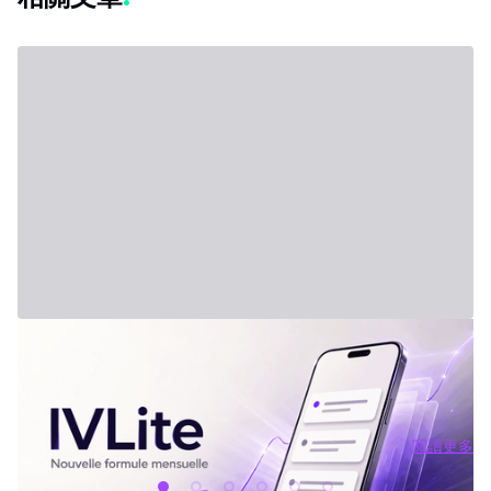
2026年7月31日 - Third Party
新方案：IVLite
IVLite：IVT 精華推播通知，每月僅需 29 歐元 簡明的投資方案、行
情簡報和回顧，直接傳送到你的手機和電腦，無其他額外內容。 問
題不是資訊不夠，而是太多。每天市場上有太多分析、互有矛盾的
觀點與訊號交錯。結果就是你不斷拖延，說「稍後再看」，最後只
閱讀更多
能被動應對市場，而非主動掌握。 IVLite就是基於這種狀況誕生
閱讀更多
的。單一簡單的方案，每月 29 歐元，只給你最重要的內容：IVT 精
華推播。 IVLite 究竟是什麼？ IVLite 就是獲得 IVT 推播通知的權