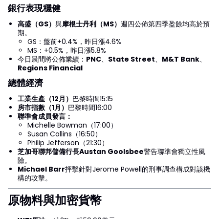
銀行表現穩健
高盛（GS）
與
摩根士丹利（MS）
週四公佈第四季盈餘均高於預
期。
GS：盤前+0.4%，昨日漲4.6%
MS：+0.5%，昨日漲5.8%
今日晨間將公佈業績：
PNC
、
State Street
、
M&T Bank
、
Regions Financial
總體經濟
工業生產（12月）
巴黎時間15:15
房市指數（1月）
巴黎時間16:00
聯準會成員發言：
Michelle Bowman（17:00）
Susan Collins（16:50）
Philip Jefferson（21:30）
芝加哥聯邦儲備行長Austan Goolsbee
警告聯準會獨立性風
險。
Michael Barr
抨擊針對Jerome Powell的刑事調查構成對該機
構的攻擊。
原物料與加密貨幣