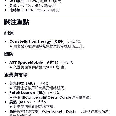
WTI原油
：+1.2%，報59.90美元
黃金
：-0.4%，報4,605美元
比特幣
：+0.1%，報95,328美元
關注重點
能源
Constellation Energy（CEG）
：+2.4%
➤ 白宮發佈能源領域緊急標案指令後股價上升。
國防
AST SpaceMobile（ASTS）
：+8.1%
➤ 入選美國導彈防禦局SHIELD計畫。
企業與市場
美光科技（MU）
：+4%
➤ 高階主管以780萬美元增持股票。
Ralph Lauren（RL）
：+1.7%
➤ 任命NBCUniversal的César Conde進入董事會。
美盛（MOS）
：-6.5%
➤ 北美第四季化肥需求下滑。
高盛
探索
預測市場
（Polymarket、Kalshi），評估進軍該尚未