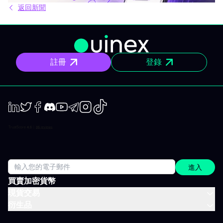
返回新聞
限。純粹內容，無多無少。 具體來說，你能在手機與電腦收到 IVT
教練團隊撰寫的清晰操作計畫、短中期簡報與市場回顧。你打開資
訊、閱讀後，立即知道該注意什麼、關注理由為何。無須在資訊流
裏擔心雜亂、沒有多餘填充內容。 專門為想積極投資，但有工作、
有生活、沒辦法一整天盯著屏幕的人設計。 你會收到什麼？ 精準的
市場訊息 明確情境與重要點位，讓你一眼聚焦，不會分心。 明確規
註冊
登錄
劃 操作架構預先設好：需關注區域、預設劇本與失效臨界點。市場
開盤不再摸索，你已經有備而來。 短／中期簡報 行情動盪時把握波
動性；出現趨勢時則有系統地追隨；兩個時間周期都全面涵蓋。 市
場回顧 以資金流、流動性、投資人行為為依據，不是預設臆測、更
非外界雜音。 IVLite 典型一天 簡單舉例，一天會收到什麼： 07:45
晨間簡報 盤前訂下今日基調。 09:12 今日規劃，CAC 40 確定關鍵
位、預設劇本、以及無效點。 14:30 中期簡報，黃金 趨勢形成時，
LinkedIn
Twiter
Facebook
Discord
Youtube
Telegram
Instagram
TikTok
嚴格跟進。 22:05 市場回顧，S&P 500 美股收盤時解讀市場流與流
動性。 一天僅需讀幾分鐘，分時段配送，這就是方案的宗旨：緊貼
市場進度，不需投入全日。 涵蓋所有重要市場 IVT 教練涵蓋所有主
要資產類別：
進入
買賣加密貨幣
現貨交易
衍生品