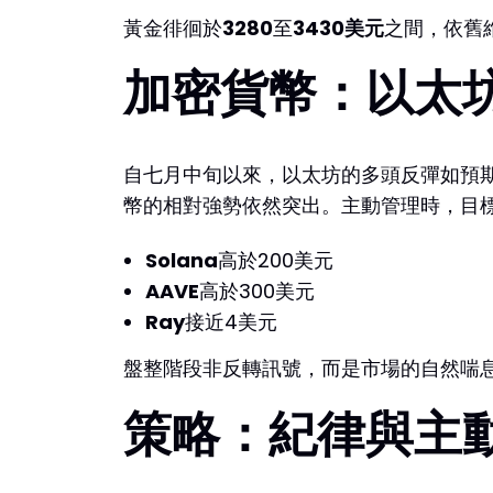
黃金徘徊於
3280
至
3430美元
之間，依舊
加密貨幣：以太
自七月中旬以來，以太坊的多頭反彈如預
幣的相對強勢依然突出。主動管理時，目
Solana
高於200美元
AAVE
高於300美元
Ray
接近4美元
盤整階段非反轉訊號，而是市場的自然喘
策略：紀律與主