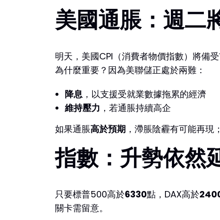
美國通脹：週二
明天，美國CPI（消費者物價指數）將備受市
為什麼重要？因為美聯儲正處於兩難：
降息
，以支援受就業數據拖累的經濟
維持壓力
，若通脹持續高企
如果通脹
高於預期
，滯脹陰霾有可能再現
指數：升勢依然
只要標普500高於
6330
點，DAX高於
240
關卡需留意。