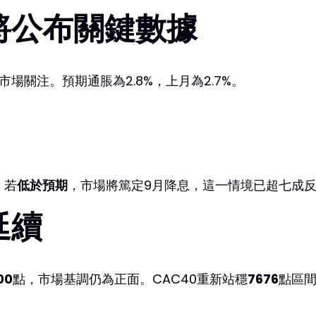
將公布關鍵數據
場關注。預期通脹為2.8%，上月為2.7%。
；若
低於預期
，市場將篤定9月降息，這一情境已超七成
延續
00
點，市場基調仍為正面。CAC40重新站穩
7676
點區