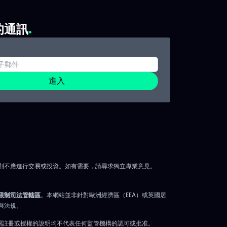
Forbright（FRBT）。 總體經濟
加斯登場，N
） 聯
16:00（法國）：成屋銷售
將發表備受期
動標的
的通訊
（NAR） 21:00（法國）：消費者
Morga
預期調查（紐約聯儲） FOMC於
及Games
6月16-17日會議前開始靜默期 財
開。 市場
2026年
報與除息 發佈：Campbell's
體與指數相
產定調
進入
Company、Vail Resorts 除息
週二 5月19日
提供房
觀察：Alphabet、西方石油、
寶聚焦市場
要指
Travelers、台積電（TSMC） 波
要發布及會
告，巴
動性與動能 高波動：Seabridge
Depot）、T
年紐約
Gold、Medical Properties
CAVA Gro
工智
Trust 超買（14日RSI）：Laser
Hesai、
則不應進行交易或投資。如有需要，請尋求獨立專業意見。
Photonics、Solidion
將大幅波動
nt
Technology
Google I/
TI原油
限制司法管轄區
。本網站並非針對歐洲經濟區（EEA）或英國居
加州山景城
波動
與法規。
會。 內容
ohn
有關註冊或授權的說明均不代表任何監管機構的認可或批准。