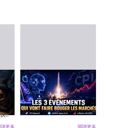
2026年6月6日 - Third Party
2026年5月16日 
19日
財經日程表——6月8日
2026
聯
至12日一週展望
日行事
成為
6月8日週一——Apple WWDC 與
週一 5月18日
SpaceX 上市：AI 與太空激勵市
Technolo
當繁忙
場 本週伊始，市場充滿緊張，人
科技週序幕
局決
工智慧、總體經濟、企業財報及
場對英特爾
觀經濟
閱讀更多
閱讀更多