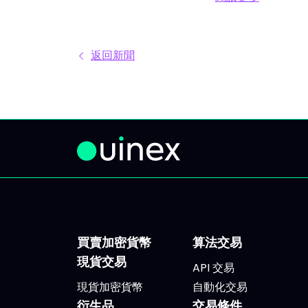
多。每天市場上有太多分析、互
往往
閱讀更多 新方案：
有矛盾的觀點與訊號交錯。結果
框架：
就是你不斷拖延，說「稍後再
每根
返回新聞
看」，最後只能被動應對市場，
次進
而非主動掌握。 IVLite就是基於
完整
這種狀況誕生的。單一簡單的方
看。
案，每月 29 歐元，只給你最重
ETF
要的內容：IVT 精華推播。 IVLite
個股。
究竟是什麼？ IVLite 就是獲得
報酬
IVT 推播通知的權限。純粹內
支柱
容，無多無少。 具體來說，你能
得追
在手機與電腦收到 IVT 教練團隊
進場區
撰寫的清晰操作計畫、短中期簡
大腦 
買賣加密貨幣
算法交易
報與市場回顧。你打開資訊、閱
運轉
現貨交易
API 交易
讀後，立即知道該注意什麼、關
基礎，
現貨加密貨幣
自動化交易
注理由為何。無須在資訊流裏擔
元資
衍生品
交易條件