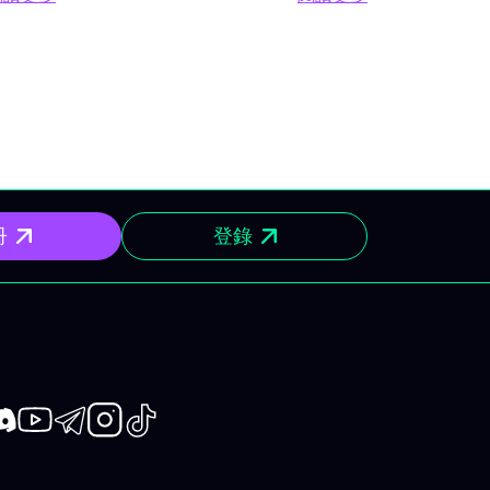
歷史性IPO交織登場。 Apple
Ondas（
支柱
閱讀更多 2026年6月15日至19日股市週度日程：美聯儲、G
閱讀更多 財經日程表
市場波
WWDC 焦點 Apple 舉辦主題為
開帷幕，期
時段。
“All Systems Glow” 的開發者大
烈。 最超買
法國G7
會WWDC。 iOS 27、macOS
Robo.ai、
日焦點
27、watchOS 27 與 visionOS
Precisi
。市場
27 的相關發佈備受關注，尤其是
SunCar、E
的會談
重點推出大幅強化整合AI（Apple
Zoetis。 P
整體投
Intelligence）的Siri。 SpaceX
Technol
峰會於
冊
登錄
歷史性上市 SpaceX 預計將於6
趣依然高企
over
月12日以每股135美元掛牌上市。
度（BIDU
聚焦人
目標：募資750億美元，市值接
Lument
化。
近1.77萬億美元。 航空航天、國
克100 Sh
防及半導體板塊影響深遠。 其他
普中型股4
）財報公
預計上市：Lannister
國際 Spa
）預期首
Mining（DRIL）、
書 🖥 重大事
除息
book
iscord
Youtube
Telegram
Instagram
TikTok
ERock（EROC）、
Technolo
可樂