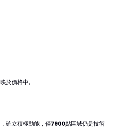
反映於價格中。
間，確立積極動能，僅
7900
點區域仍是技術