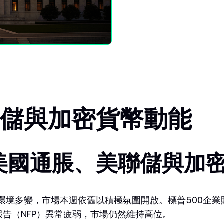
儲與加密貨幣動能
美國通脹、美聯儲與加
經濟環境多變，市場本週依舊以積極氛圍開啟。標普500企
告（NFP）異常疲弱，市場仍然維持高位。