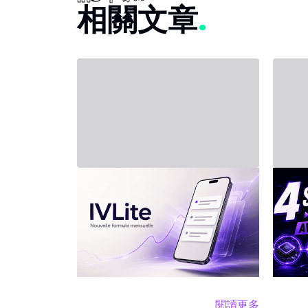
相關文章
2026年7月31日 - Third Party
2026年7
新方案：IVLite
投資
四
IVLite：IVT 精華推播通知，每月
僅需 29 歐元 簡明的投資方案、
人工智
行情簡報和回顧，直接傳送到你
擎。但
的手機和電腦，無其他額外內
什麼意
容。 問題不是資訊不夠，而是太
且不
閱讀更多