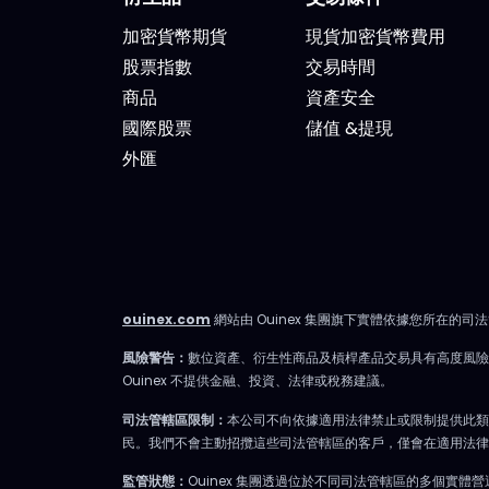
心雜亂、沒有多餘填充內容。 專
估 2
門為想積極投資，但有工作、有
戰 9
加密貨幣期貨
現貨加密貨幣費用
生活、沒辦法一整天盯著屏幕的
來自 A
股票指數
交易時間
人設計。 你會收到什麼？ 精準的
Semi
商品
資產安全
市場訊息 明確情境與重要點位，
0.3
國際股票
儲值 &提現
讓你一眼聚焦，不會分心。 明確
佔七
外匯
規劃 操作架構預先設好：需關注
明確
區域、預設劇本與失效臨界點。
逾64
市場開盤不再摸索，你已經有備
GPU
而來。 短／中期簡報 行情動盪時
片超過
把握波動性；出現趨勢時則有系
客製
ouinex.com
網站由 Ouinex 集團旗下實體依據您所在的司
統地追隨；兩個時間周期都全面
網路設
風險警告：
數位資產、衍生性商品及槓桿產品交易具有高度風
涵蓋。 市場回顧 以資金流、流動
主流
Ouinex 不提供金融、投資、法律或稅務建議。
性、投資人行為為依據，不是預
+10
司法管轄區限制：
本公司不向依據適用法律禁止或限制提供此類
設臆測、更非外界雜音。 IVLite
月高點
民。我們不會主動招攬這些司法管轄區的客戶，僅會在適用法律
典型一天 簡單舉例，一天會收到
代工
監管狀態：
Ouinex 集團透過位於不同司法管轄區的多個