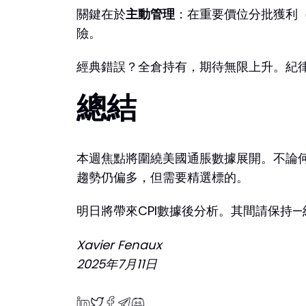
關鍵在於
主動管理
：在重要價位分批獲利（
險。
經典錯誤？全倉持有，期待無限上升。紀
總結
本週焦點將圍繞美國通脹數據展開。不論
趨勢仍偏多，但需要精選標的。
明日將帶來CPI數據後分析。其間請保持
Xavier Fenaux
2025年7月11日