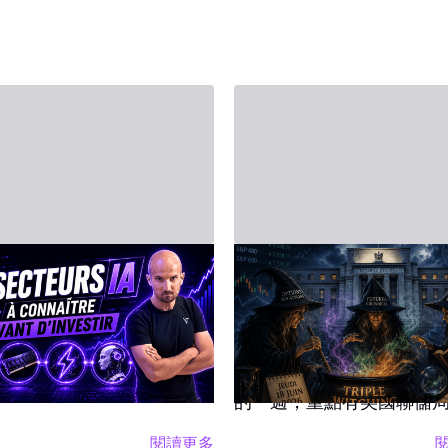
月20日 - Third Party
2026年6月14日 - Third Party
人工智慧（AI）：
2026年6月15日至
大支柱
股市週度日程：美
儲、G7及三巫日
慧是2026年市場的核心引
「一籃子買AI」這件事沒
焦點
本週對投資者來說將是相
義，在FOMO情緒下追高
的一週，重點有美國聯儲
了解自己到底買的是什麼，
議、G7峰會、多項重大宏
閱讀更多