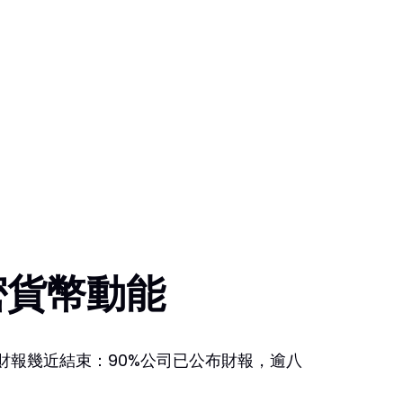
密貨幣動能
業財報幾近結束：90%公司已公布財報，逾八