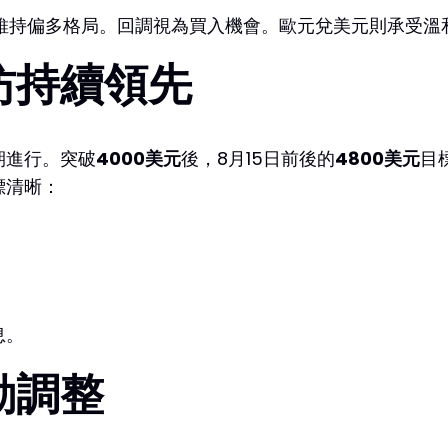
維持偏多格局。回調視為買入機會。歐元兌美元則承受溫
坊持續領先
期進行。突破
4000美元
後，8月15日前後的
4800美元
目
標清晰：
息。
動調整