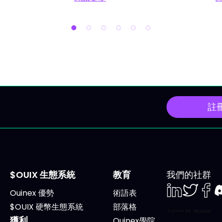
很危險。 本文給你一個簡明
IVLite
閱讀更多 投資人工智慧（AI）：四大
數據公布，以及可能加劇
四大支柱，各有ETF推介、
動的特別「三巫日」交易
支柱三檔焦點股票，還有每
2026年6月15日星期一：
場都需遵循的規則。頁底有
峰會下的地緣政治關注 全
影片，想鑽研細節不妨一
為於埃維昂舉行的G7峰會
 每個支柱有兩種互補玩法：
將密切關注美國與伊朗間
：可涵蓋整個產業，避免踩錯
進展，這或會影響油價及
 2到3檔領導股：爭取更高
資者信心。 關注事項 G7
註
，風險也相對增大。 每一個
埃維昂整週舉行。 HPE Disc
你都能看到理由、工具、值
2026於拉斯維加斯揭幕，
蹤的股票，以及參考的技術
工智能及IT基礎設施現代
域。 支柱一：算力，AI的
Dave & Buster's
AI模型既無法訓練，也無法
Entertainment（PLAY
$OUIX 生態系統
教育
我們的社群
，若沒有強大算力。算力是
布。 Kardigan（KARD
Ouinex 優勢
術語表
今年雲端巨頭的7500億美
次公開招股。 多隻藍籌股
LinkedIn
Twiter
Face
D
$OUIX 硬幣生態系統
部落格
本支出幾乎都投向這裡。預
日： Altria（MO） 可口
獲利
Ouinex學院