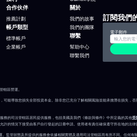
026 年全球半導體銷售額挑
（KO） Meta平台（META
合作伙伴
關於
750 億美元高點，其中一半
合健康集團（UNH） 高波
訂閱我們
I。 ETF：SMH（VanEck
推薦計劃
我們的故事
市場操作員特別留意：
帳戶類型
conductor）。 費用
我們的團隊
Sandisk（SNDK） AST
電子郵件
聯繫
5%，僅26檔成分，前十大約
SpaceMobile（ASTS） 
標準帳戶
成，市值加權。基金集中、
6月16日星期二：美國房地
企業帳戶
幫助中心
押寶產業領袖。今年來漲幅
市場 美國新屋動工數據將
聯繫我們
%。 焦點股票： Nvidia：
地產市場及經濟動態的重
及CUDA生態，資料中心晶
標。 關注事項 新屋動工報
八成市占。 Broadcom：
黎時間14:30公布。 2026
化晶片，和連結上千晶片的
AWS峰會，聚焦雲端與人
法管轄區營運。
備。 TSMC：AI高端晶片
能。 以下公司投資者日：
險，可能導致您損失全部投資本金。除非您已充分了解相關風險並能承擔潛在損失，否
代工廠，年度漲幅近
SailPoint（SAIL） Valmo
0%。 Nvidia目前整理，較五
Industries（VMI） 8月W
服務的司法管轄區居民提供服務，包括美國及我們《條款與條件》中所定義的其他
受
跌約17%，資金正轉往晶圓
期貨合約到期，能源市場
允許的情況下接受由客戶自行發起的註冊申請。使用者有責任確保遵守所在地的法律
。補跌時布局，以週線20均
高。 以下公司財報發布： J
實體營運。監管狀態及所提供的服務會依據相關實體及適用司法管轄區而有所不同。任何