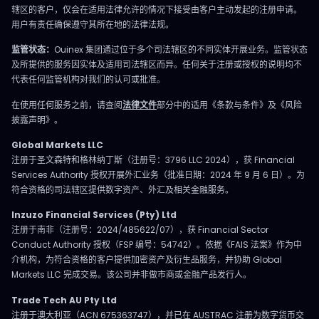
暂时锁定。这也是自托管数字资产最常见且最容易被忽略的“丢币”原
辖区的客户，仅会在适用法律允许的情况下接受由客户主动发起的注册申请。
因，远高于黑客盗取。只要在创建钱包时同步牢固地离线备份，这
用户有责任确保遵守其所在地的法律法规。
种风险完全可以预防。 如何选择非托管钱包？ 最优的非托管钱包主
要体现在三个方面：密钥是在联网设备（热）还是离线（冷）生成
监管状态：
Ouinex 集团通过位于多个司法辖区的不同实体开展业务。监管状态
和存储，助记词备份与恢复流程设计，以及实际支持哪些区块链和
及所提供的服务因实体及适用司法辖区而异。任何关于注册或授权的说明均不
资产。如果你持有的资产跨链分布，单一链钱包就无法满足需求。
代表任何监管机构对我们的认可或批准。
大多数新手需要关注的核心不是“哪个钱包最好”，而是自己实际用币
频率，是选择热钱包的便捷，还是冷钱包的极低被攻击面更适合你
在使用任何服务之前，请查阅
法律文件
部分中的适用《条款与条件》及《风险
的资产流动习惯。 实际使用频率才是筛选钱包的核心标准，这一点
常被忽略。每周进出币交易，冷钱包操作繁琐，频繁插拔硬件反而
披露声明》。
增加人为失误风险。长期不动的资产，热钱包带来的便利毫无意
义，暴露的联网风险却始终存在。 常见问题解答 Trust Wallet是非
Global Markets LLC
托管钱包吗？ 是。Trust Wallet 会在用户本地设备生成并存储私
注册于圣文森特和格林纳丁斯（注册号：3796 LLC 2024），获 Financial
钥，官方从不掌控用户资产，因此天生就是非托管钱包。与所有非
Services Authority 授权开展外汇业务（批准日期：2024 年 9 月 6 日）。为
托管钱包一样，这也意味着一旦用户丢失了自己的助记词，Trust
符合资格的司法辖区提供数字资产、外汇及相关金融服务。
Wallet 官方也无法帮忙找回，因为私钥从未离开过用户。
Coinbase Wallet是非托管钱包吗？ 是，这一点很容易引起混淆，
Inzuzo Financial Services (Pty) Ltd
因为Coinbase同样运营一个托管型交易所。Coinbase Wallet是
注册于南非（注册号：2024/485622/07），获 Financial Sector
一个独立意义上的非托管产品，私钥完全由用户自行保管。它与
Conduct Authority 授权（FSP 编号：54742）。依据《FAIS 法案》作为中
Coinbase交易所账户（托管）不是同一个概念，只是品牌名一致，
导致此问题反复被问及。 非托管钱包会被黑客攻击吗？ 在经过良好
介机构，为符合资格的客户提供加密资产及衍生品服务，并协助 Global
安全审计的钱包中，软件被远程黑掉几率极低，黑客攻击更常见的
Markets LLC 完成交易。该公司并非做市商或金融产品发行人。
方式其实是：钓鱼网站诱导输入助记词、恶意应用发起过度授权的
钱包连接、剪贴板木马篡改转账地址等。这些情况远比加密算法被
Trade Tech AU Pty Ltd
攻破更为普遍。 那17%-23%比特币丢失的估算也说明了：钱包的最
注册于澳大利亚（ACN 675363747），并已在 AUSTRAC 注册为数字货币交