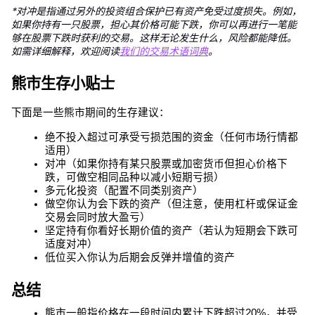
*对冲是指通过另外的投资组合保护已有资产免受过度损失。例如，
如果你持有一只股票，担心其价格可能下跌，你可以再进行一笔能
够在股票下跌时获利的交易。这样无论发生什么，风险都能降低。
如需详细解释，欢迎阅读
我们的交易术语词典
。
熊市生存小贴士
下面是一些熊市期间的生存建议：
绝不投入超过可承受亏损范围的资金（任何市场行情都
适用）
对冲（如果你持有某只股票或加密货币但担心价格下
跌，可做空相同品种以减小短期亏损）
多元化投资（配置不同类别资产）
做空你认为会下跌的资产（但注意，使用杠杆或保证金
交易会同时放大盈亏）
坚定持有你看好长期价值的资产（若认为短期会下跌可
适度对冲）
低位买入你认为后期会反弹并增值的资产
总结
熊市一般指价格在一段时间内累计下跌超过20%，并受