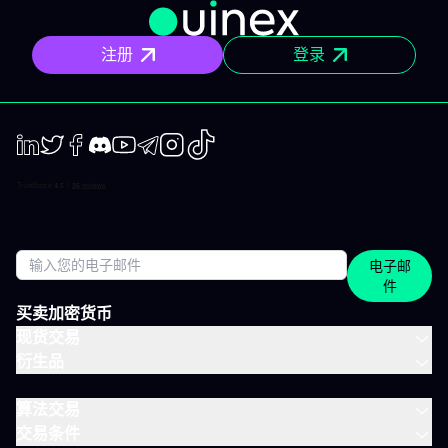
组私钥（即一组大随机数）。钱包本身并不掌管你的资产，只是提
供了一个界面，让你可以用自己仅有的私钥进行交易签名。非托管
钱包的核心含义，其实很简单：只有你本人能够转移资产，也只有
注册
登录
你本人负责妥善保管这串控制资产的密钥。 这不仅是技术层面，更
是法律和实践层面上的本质区别。托管服务商通常负责保障客户资
金安全，并且符合法规要求。而非托管钱包服务商仅仅提供了软件
工具，完全不接触、看不到、也无法控制你的私钥或资产，因此无
法为你提供任何找回服务——他们的服务器上根本没有你要找回的内
容。 这正是“Not your keys, not your coins”（私钥非你所有，资
产亦非你有）流行语的由来：只要你的私钥由第三方保管，无论界
LinkedIn
Twiter
Facebook
Discord
Youtube
Telegram
Instagram
TikTok
面多么友好，你对资产的最终掌控依靠的是第三方的配合和偿付能
力。这并不意味着托管钱包就是“坏的”、非托管钱包就是“好的”，只
是让相关风险与责任的本质能被理性地面对和权衡。 托管与非托管
钱包，区别究竟在哪？ 托管钱包与非托管钱包的最大分野其实只有
一个：私钥在谁手里？在交易所，私钥属于平台，你登陆查看余
电子邮
额、申请提现，但加密控制权属于交易所。在非托管钱包里，你亲
件
自生成、保存私钥，通常还会用助记词（即一组可重建私钥的钱包
种子词）做备份。无论哪种结构都不是骗局或捷径，核心只是：事
买卖加密货币
情出错时，谁真正承担责任？ 自托管，你获得与失去的是什么？ 自
现货交易
托管完全消除了第三方风险。没有交易所可以冻结你的钱包、流动
衍生品
性紧缺时冻结提现、或因黑客/管理不善而丢失你的资产——链上只
有你自己。这确实是一种结构性安全提升。 但钱包厂商往往不会谈
你需要承担的责任。自托管并非消除了风险，而是把风险从交易所
算法交易
的偿付能力，转移到你自身的操作可靠性上。真正导致数字资产永
交易条件
久丢失的最大元凶，是操作失误而非盗窃。有独立研究估算， 现存