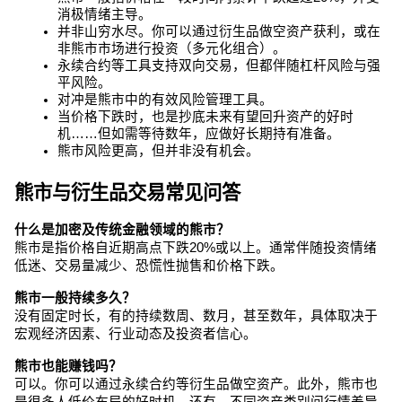
消极情绪主导。
并非山穷水尽。你可以通过衍生品做空资产获利，或在
非熊市市场进行投资（多元化组合）。
永续合约等工具支持双向交易，但都伴随杠杆风险与强
平风险。
对冲是熊市中的有效风险管理工具。
当价格下跌时，也是抄底未来有望回升资产的好时
机……但如需等待数年，应做好长期持有准备。
熊市风险更高，但并非没有机会。
熊市与衍生品交易常见问答
什么是加密及传统金融领域的熊市？
熊市是指价格自近期高点下跌20%或以上。通常伴随投资情绪
低迷、交易量减少、恐慌性抛售和价格下跌。
熊市一般持续多久？
没有固定时长，有的持续数周、数月，甚至数年，具体取决于
宏观经济因素、行业动态及投资者信心。
熊市也能赚钱吗？
可以。你可以通过永续合约等衍生品做空资产。此外，熊市也
是很多人低价布局的好时机。还有，不同资产类别间行情差异