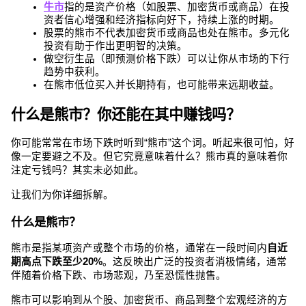
牛市
指的是资产价格（如股票、加密货币或商品）在投
资者信心增强和经济指标向好下，持续上涨的时期。
股票的熊市不代表加密货币或商品也处在熊市。多元化
投资有助于作出更明智的决策。
做空衍生品（即预测价格下跌）可以让你从市场的下行
趋势中获利。
在熊市低位买入并长期持有，也可能带来远期收益。
什么是熊市？你还能在其中赚钱吗？
你可能常常在市场下跌时听到“熊市”这个词。听起来很可怕，好
像一定要避之不及。但它究竟意味着什么？熊市真的意味着你
注定亏钱吗？其实未必如此。
让我们为你详细拆解。
什么是熊市？
熊市是指某项资产或整个市场的价格，通常在一段时间内
自近
期高点下跌至少20%
。这反映出广泛的投资者消极情绪，通常
伴随着价格下跌、市场悲观，乃至恐慌性抛售。
熊市可以影响到从个股、加密货币、商品到整个宏观经济的方