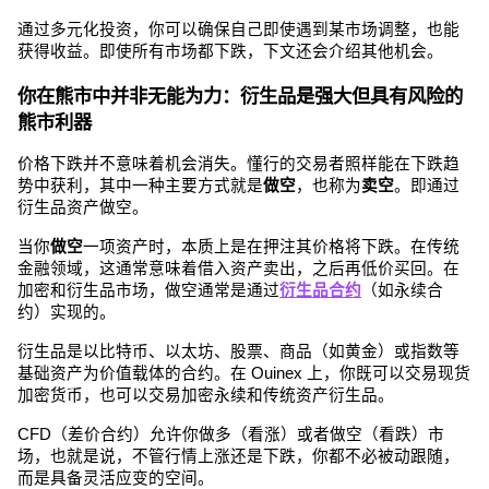
通过多元化投资，你可以确保自己即使遇到某市场调整，也能
获得收益。即使所有市场都下跌，下文还会介绍其他机会。
你在熊市中并非无能为力：衍生品是强大但具有风险的
熊市利器
价格下跌并不意味着机会消失。懂行的交易者照样能在下跌趋
势中获利，其中一种主要方式就是
做空
，也称为
卖空
。即通过
衍生品资产做空。
当你
做空
一项资产时，本质上是在押注其价格将下跌。在传统
金融领域，这通常意味着借入资产卖出，之后再低价买回。在
加密和衍生品市场，做空通常是通过
衍生品合约
（如永续合
约）实现的。
衍生品是以比特币、以太坊、股票、商品（如黄金）或指数等
基础资产为价值载体的合约。在 Ouinex 上，你既可以交易现货
加密货币，也可以交易加密永续和传统资产衍生品。
CFD（差价合约）允许你做多（看涨）或者做空（看跌）市
场，也就是说，不管行情上涨还是下跌，你都不必被动跟随，
而是具备灵活应变的空间。