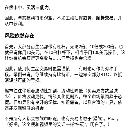
在熊市中，
灵活 = 能力
。
因此，与其被动持币观望，不如主动把握趋势，
顺势交易
，并
从中获利。
风险依然存在
首先，大部分衍生品都带有杠杆，无论2倍、10倍或200倍。也
就是说你用10美元，在10倍杠杆下，相当于用100美元操作。这
让你有机会获得更高收益……但亏损也会倍增。
因此，使用衍生品交易时更需谨慎……有时也可作为对冲手
段。举例来说，你继续持有比特币，一边做空部分BTC，以抵
消短期可能的亏损。
熊市往往伴随着波动性加剧、流动性降低（买卖双方数量减
少），价格波动更快，情绪变化更剧烈，整个市场氛围趋于恐
慌。但如果你有良好的纪律、知识储备，以及合适的工具，依
然能发现稳健的机会。
不是所有人都会被熊市吓跑，也有交易者敢于“猎熊”。Raar。
（好吧，这个梗和视频里的笑话一样“生硬”。明白了。）