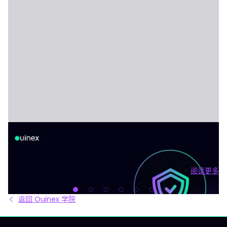
非托管加密钱包详解：何时你真的需要一个非托管钱
包
非托管钱包指的是一种由用户自己掌控私钥的加密钱包。没有任何
第三方可以冻结你的钱包、限制你的提币，或因公司经营失败造成
资产损失，因为在你和区块链之间不存在任何中介公司。 但这种方
阅读更多
式的另一面也同样现实：没有公司的存在，就意味着没有找回的选
阅读更
项，也没有便捷的流动性——当你需要交易时，会受到实际影响。本
文并不是倡导自托管，而是客观剖析了你能获得什么、会放弃什
返回 Ouinex 学院
么，以及在什么时候将资产存放于交易所其实反而是更优选择。 什
么是非托管钱包？ 非托管钱包是一种软件或硬件设备，它会在你的
本地设备上而非公司服务器上 生成和存储用于控制区块链地址的一