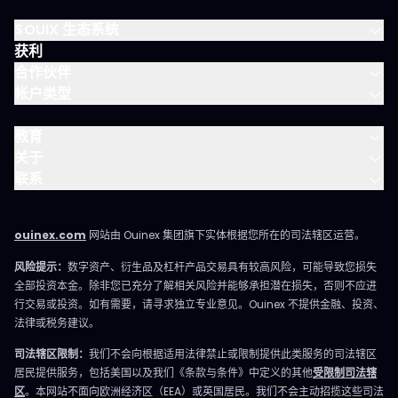
比特币总量的17%-23%，即数百万枚，因私钥遗失或助记词忘记而
永久无法找回，而不是因黑客攻击。交易所倒闭虽然有过程、有记
$OUIX 生态系统
录、或许还有部分资产损失追回的可能性；但助记词丢失则是彻底
获利
无法挽回。这正是自托管的关键权衡：失误风险一旦实现，就没有
回头路。 何时应该把资金留在交易所？ 如果自托管“风险全无”，没
合作伙伴
人会把币放交易所——但事实上，活跃交易用户普遍会将一部分资金
帐户类型
留在平台，这与风险认知无关。因为交易需要撮合订单簿上的流动
性，而非在需要多次区块确认的钱包里。每次在钱包和交易所之间
转账都需要时间和网络手续费——对长线持有者无所谓，对追逐行情
教育
的交易者却会造成直接成本与时间延迟。更不用说，每增加一步“私
关于
钥操作”（资产进出），就相应增加了由人为失误导致不可逆的风
联系
险。对专注高频交易的人来说，频繁手动托管的钱包操作风险，可
能会高于一家合规经营的交易所带来的第三方风险。因此“是否自托
管”没有绝对答案，关键在于你实际用途。想了解Ouinex资金托管
措施， 查看Ouinex如何保护托管资产。 非托管钱包如何运作？ 创
ouinex.com
网站由 Ouinex 集团旗下实体根据您所在的司法辖区运营。
建非托管钱包时，设备会生成一组随机种子，再推导出12或24个助
记词单词，以及对应的一组私钥。助记词就是你的“总备份”：输入到
风险提示：
数字资产、衍生品及杠杆产品交易具有较高风险，可能导致您损失
任一兼容钱包 即可找回钱包内全部私钥，这既是恢复机制，也是最
全部投资本金。除非您已充分了解相关风险并能够承担潜在损失，否则不应进
大风险点。热钱包将私钥储存在联网设备上，方便日常操作；冷钱
行交易或投资。如有需要，请寻求独立专业意见。Ouinex 不提供金融、投资、
包则将其离线存储（最常见是硬件钱包），交易时多了一步操作，
却极大降低了远程被黑的风险。 如果你丢失了助记词会怎样？ 表面
法律或税务建议。
看，助记词丢失不会马上影响钱包正常使用。但当你真的需要它
司法辖区限制：
我们不会向根据适用法律禁止或限制提供此类服务的司法辖区
（如设备遗失、重置、换新机）时，没有客服、无法验证身份、没
有找回流程可用。助记词就是唯一的恢复通道——如果它丢失、损
居民提供服务，包括美国以及我们《条款与条件》中定义的其他
受限制司法辖
毁，或最初就未被妥善备份，与之相关的资产将永久失效，而不是
区
。本网站不面向欧洲经济区（EEA）或英国居民。我们不会主动招揽这些司法