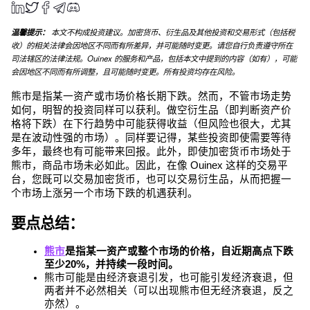
温馨提示：
 本文不构成投资建议。加密货币、衍生品及其他投资和交易形式（包括税
收）的相关法律会因地区不同而有所差异，并可能随时变更。请您自行负责遵守所在
司法辖区的法律法规。Ouinex 的服务和产品，包括本文中提到的内容（如有），可能
会因地区不同而有所调整，且可能随时变更。所有投资均存在风险。
熊市是指某一资产或市场价格长期下跌。然而，不管市场走势
如何，明智的投资同样可以获利。做空衍生品（即判断资产价
格将下跌）在下行趋势中可能获得收益（但风险也很大，尤其
是在波动性强的市场）。同样要记得，某些投资即使需要等待
多年，最终也有可能带来回报。此外，即使加密货币市场处于
熊市，商品市场未必如此。因此，在像 Ouinex 这样的交易平
台，您既可以交易加密货币，也可以交易衍生品，从而把握一
个市场上涨另一个市场下跌的机遇获利。
要点总结：
熊市
是指某一资产或整个市场的价格，
自近期高点下跌
至少20%
，并持续一段时间。
熊市可能是由经济衰退引发，也可能引发经济衰退，但
两者并不必然相关（可以出现熊市但无经济衰退，反之
亦然）。