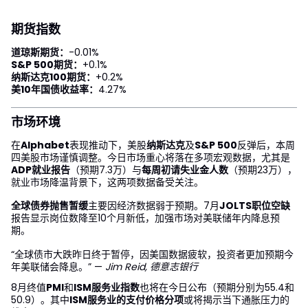
期货指数
道琼斯期货：
-0.01%
S&P 500期货：
+0.1%
纳斯达克100期货：
+0.2%
美10年国债收益率：
4.27%
市场环境
在
Alphabet
表现推动下，美股
纳斯达克
及
S&P 500
反弹后，本周
四美股市场谨慎调整。今日市场重心将落在多项宏观数据，尤其是
ADP就业报告
（预期7.3万）与
每周初请失业金人数
（预期23万），
就业市场降温背景下，这两项数据备受关注。
全球债券抛售暂缓
主要因经济数据弱于预期。7月
JOLTS职位空缺
报告显示岗位数降至10个月新低，加强市场对美联储年内降息预
期。
“全球债市大跌昨日终于暂停，因美国数据疲软，投资者更加预期今
年美联储会降息。” —
Jim Reid, 德意志银行
8月终值
PMI
和
ISM服务业指数
也将在今日公布（预期分别为55.4和
50.9）。其中
ISM服务业的支付价格分项
或将揭示当下通胀压力的