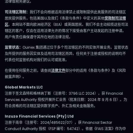
法律或税务建议。
司法辖区限制：
我们不会向根据适用法律禁止或限制提供此类服务的司法辖区
居民提供服务，包括美国以及我们《条款与条件》中定义的其他
受限制司法辖
区
。本网站不面向欧洲经济区（EEA）或英国居民。我们不会主动招揽这些司法
辖区的客户，仅会在适用法律允许的情况下接受由客户主动发起的注册申请。
用户有责任确保遵守其所在地的法律法规。
监管状态：
Ouinex 集团通过位于多个司法辖区的不同实体开展业务。监管状态
及所提供的服务因实体及适用司法辖区而异。任何关于注册或授权的说明均不
代表任何监管机构对我们的认可或批准。
在使用任何服务之前，请查阅
法律文件
部分中的适用《条款与条件》及《风险
披露声明》。
Global Markets LLC
注册于圣文森特和格林纳丁斯（注册号：3796 LLC 2024），获 Financial
Services Authority 授权开展外汇业务（批准日期：2024 年 9 月 6 日）。为
符合资格的司法辖区提供数字资产、外汇及相关金融服务。
Inzuzo Financial Services (Pty) Ltd
注册于南非（注册号：2024/485622/07），获 Financial Sector
Conduct Authority 授权（FSP 编号：54742）。依据《FAIS 法案》作为中