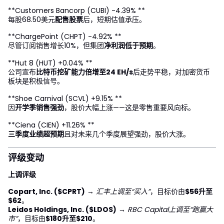
**Customers Bancorp (CUBI) -4.39% **
每股68.50美元
配售股票
后，短期估值承压。
**ChargePoint (CHPT) -4.92% **
尽管订阅销售增长10%，但集团
净利润低于预期
。
**Hut 8 (HUT) +0.04% **
公司宣布
比特币挖矿能力倍增至24 EH/s
后走势平稳，对加密货币
板块是积极信号。
**Shoe Carnival (SCVL) +9.15% **
因
开学季销售强劲
，股价大幅上涨——这是零售重要风向标。
**Ciena (CIEN) +11.26% **
三季度业绩超预期
且对未来几个季度展望强劲，股价大涨。
评级变动
上调评级
Copart, Inc. ($CPRT)
→
汇丰上调至“买入”
，目标价由
$56升至
$62
。
Leidos Holdings, Inc. ($LDOS)
→
RBC Capital上调至“跑赢大
市”
，目标由
$180升至$210
。