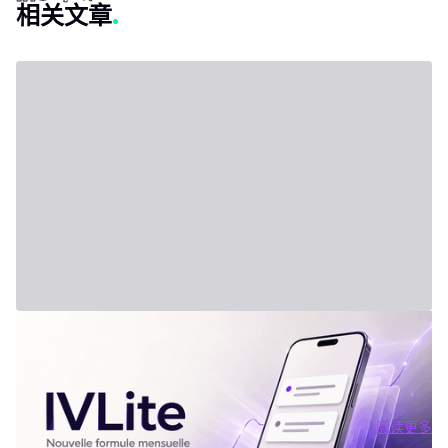
相关文章
2026年7月31日 - Third Party
新套餐：IVLite
IVLite：IVT精华通知，每月仅29欧元 清晰的计划、市场简报和回
顾，直接送达您的手机与电脑，仅此而已。 问题不在于信息匮乏，
而是过剩。每天都有数十种分析、相互矛盾的观点和信号交织在市
场中。结果就是：你推迟，把事情留到“以后”，最后只能被动应对市
阅读更多
场，而不是主动掌控。 IVLite正是基于这个现象而诞生的。每月
阅读更多