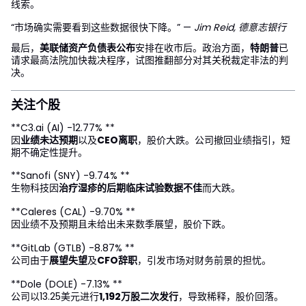
线索。
“市场确实需要看到这些数据很快下降。” —
Jim Reid, 德意志银行
最后，
美联储资产负债表公布
安排在收市后。政治方面，
特朗普
已
请求最高法院加快裁决程序，试图推翻部分对其关税裁定非法的判
决。
关注个股
**C3.ai (AI) -12.77% **
因
业绩未达预期
以及
CEO离职
，股价大跌。公司撤回业绩指引，短
期不确定性提升。
**Sanofi (SNY) -9.74% **
生物科技因
治疗湿疹的后期临床试验数据不佳
而大跌。
**Caleres (CAL) -9.70% **
因业绩不及预期且未给出未来数季展望，股价下跌。
**GitLab (GTLB) -8.87% **
公司由于
展望失望
及
CFO辞职
，引发市场对财务前景的担忧。
**Dole (DOLE) -7.13% **
公司以13.25美元进行
1,192万股二次发行
，导致稀释，股价回落。