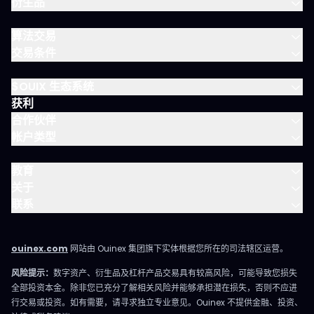
衍生品
算法交易
交易条件
$OUIX 生态系统
获利
合作伙伴
帐户类型
教育
关于
联系
ouinex.com
网站由 Ouinex 集团旗下实体根据您所在的司法辖区运营。
风险提示：
数字资产、衍生品及杠杆产品交易具有较高风险，可能导致您损失
全部投资本金。除非您已充分了解相关风险并能够承担潜在损失，否则不应进
行交易或投资。如有需要，请寻求独立专业意见。Ouinex 不提供金融、投资、