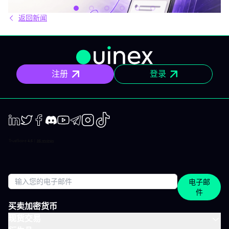
29€，只为你提供一件事：IVT的核心内容通知。 IVLite究竟是什
么？ IVLite即IVT通知的访问权，仅此而已。 具体来说，你会在手机
返回新闻
和电脑上收到IVT教练们制作的清晰计划、短期及中期简报和市场回
顾。你打开、阅读，马上知道该关注什么、为什么。无需筛选冗杂
信息流，无需额外的动态，不会有无关填充内容。 专为积极投资、
但有正职工作、有生活，无法整天盯着屏幕的人设计。 你将获得哪
些内容？ 精确的市场信息 清晰的情景与关键位，一目了然。你会明
确聚焦要点，不会分心。 明确的计划 预设了操作框架：关注区域、
注册
登录
预期情景与失效点。你不是临场才应付市场，而是有备而来。 短中
期简报 市场波动时，我们抓住波动性；趋势确定时，我们有系统地
跟随，覆盖短、中两个周期。 市场回顾 解读基于市场流动性、资金
流与真实投资者行为。不是猜测，也不是市井杂音。 IVLite的一天
举个例子，一天的节奏大致如下： 07:45 晨间简报 开盘前设定今日
基调。 09:12 今日计划，CAC 40 明确关注点、操作情景、失效
点。 14:30 中期简报，黄金 趋势形成时，科学跟随。 22:05 市场回
LinkedIn
Twiter
Facebook
Discord
Youtube
Telegram
Instagram
TikTok
顾，S&P 500 解读美盘收盘时的流动与资金面。 每日只需花几分钟
阅读，全天分布。这正是本套餐的核心：跟上市场节奏，不用占满
整天时间。 涵盖所有重要市场 IVT教练涵盖全球主流资产类别： 股
指：CAC、DAX、S&P 500、纳斯达克 股票：美国、欧洲、科技、
医疗 加密货币：BTC、ETH、SOL和山寨币 大宗商品：黄金、原
电子邮
油、白银 ETF：SPY、QQQ、MSCI World 免费、IVLite、VIP：如
件
何定位？ IVLite特意定位于免费账户与VIP之间。如果你想获取实用
内容但不需要全方位陪伴，这是最佳选择。 你会获得 免费 IVLite
买卖加密货币
VIP 晨间简报
现货交易