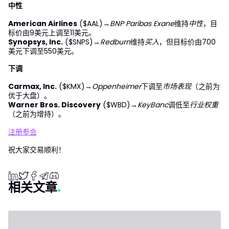
中性
American Airlines
($AAL)→
BNP Paribas Exane
维持
中性
，目
标价由9美元上调至11美元。
Synopsys, Inc.
($SNPS)→
Redburn
维持
买入
，但目标价由700
美元下调至550美元。
下调
Carmax, Inc.
($KMX)→
Oppenheimer
下调至
市场表现
（之前为
优于大盘）。
Warner Bros. Discovery
($WBD)→
KeyBanc
调低至
行业权重
（之前为增持）。
注册参会
祝大家交易顺利！
相关文章