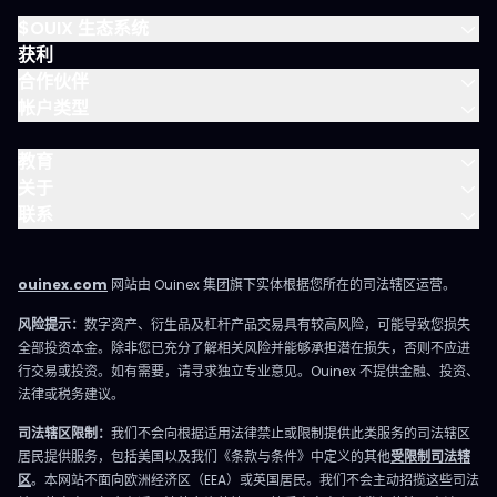
$OUIX 生态系统
获利
合作伙伴
帐户类型
教育
关于
联系
ouinex.com
网站由 Ouinex 集团旗下实体根据您所在的司法辖区运营。
风险提示：
数字资产、衍生品及杠杆产品交易具有较高风险，可能导致您损失
全部投资本金。除非您已充分了解相关风险并能够承担潜在损失，否则不应进
行交易或投资。如有需要，请寻求独立专业意见。Ouinex 不提供金融、投资、
法律或税务建议。
司法辖区限制：
我们不会向根据适用法律禁止或限制提供此类服务的司法辖区
居民提供服务，包括美国以及我们《条款与条件》中定义的其他
受限制司法辖
区
。本网站不面向欧洲经济区（EEA）或英国居民。我们不会主动招揽这些司法