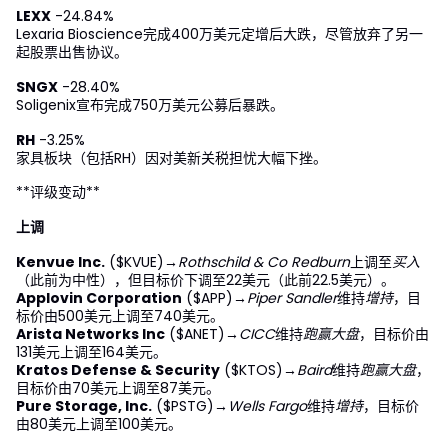
LEXX
-24.84%
Lexaria Bioscience完成400万美元定增后大跌，尽管放弃了另一
起股票出售协议。
SNGX
-28.40%
Soligenix宣布完成750万美元公募后暴跌。
RH
-3.25%
家具板块（包括RH）因对美新关税担忧大幅下挫。
**评级变动**
上调
Kenvue Inc.
($KVUE)→
Rothschild & Co Redburn
上调至
买入
（此前为中性），但目标价下调至22美元（此前22.5美元）。
Applovin Corporation
($APP)→
Piper Sandler
维持
增持
，目
标价由500美元上调至740美元。
Arista Networks Inc
($ANET)→
CICC
维持
跑赢大盘
，目标价由
131美元上调至164美元。
Kratos Defense & Security
($KTOS)→
Baird
维持
跑赢大盘
，
目标价由70美元上调至87美元。
Pure Storage, Inc.
($PSTG)→
Wells Fargo
维持
增持
，目标价
由80美元上调至100美元。