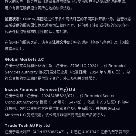
辖区的客户，仅会在适用法律允许的情况下接受由客户主动发起的注册申请。
用户有责任确保遵守其所在地的法律法规。
监管状态：
Ouinex 集团通过位于多个司法辖区的不同实体开展业务。监管状态
及所提供的服务因实体及适用司法辖区而异。任何关于注册或授权的说明均不
代表任何监管机构对我们的认可或批准。
在使用任何服务之前，请查阅
法律文件
部分中的适用《条款与条件》及《风险
披露声明》。
Global Markets LLC
注册于圣文森特和格林纳丁斯（注册号：3796 LLC 2024），获 Financial
Services Authority 授权开展外汇业务（批准日期：2024 年 9 月 6 日）。为
符合资格的司法辖区提供数字资产、外汇及相关金融服务。
Inzuzo Financial Services (Pty) Ltd
注册于南非（注册号：2024/485622/07），获 Financial Sector
Conduct Authority 授权（FSP 编号：54742）。依据《FAIS 法案》作为中
介机构，为符合资格的客户提供加密资产及衍生品服务，并协助 Global
Markets LLC 完成交易。该公司并非做市商或金融产品发行人。
Trade Tech AU Pty Ltd
注册于澳大利亚（ACN 675363747），并已在 AUSTRAC 注册为数字货币交