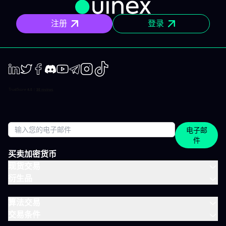
些内容？ 精确的市场信息 清晰的情景与关键位，一目了然。你会明
确聚焦要点，不会分心。 明确的计划 预设了操作框架：关注区域、
注册
登录
预期情景与失效点。你不是临场才应付市场，而是有备而来。 短中
期简报 市场波动时，我们抓住波动性；趋势确定时，我们有系统地
跟随，覆盖短、中两个周期。 市场回顾 解读基于市场流动性、资金
流与真实投资者行为。不是猜测，也不是市井杂音。 IVLite的一天
举个例子，一天的节奏大致如下： 07:45 晨间简报 开盘前设定今日
基调。 09:12 今日计划，CAC 40 明确关注点、操作情景、失效
点。 14:30 中期简报，黄金 趋势形成时，科学跟随。 22:05 市场回
LinkedIn
Twiter
Facebook
Discord
Youtube
Telegram
Instagram
TikTok
顾，S&P 500 解读美盘收盘时的流动与资金面。 每日只需花几分钟
阅读，全天分布。这正是本套餐的核心：跟上市场节奏，不用占满
整天时间。 涵盖所有重要市场 IVT教练涵盖全球主流资产类别： 股
指：CAC、DAX、S&P 500、纳斯达克 股票：美国、欧洲、科技、
医疗 加密货币：BTC、ETH、SOL和山寨币 大宗商品：黄金、原
电子邮
油、白银 ETF：SPY、QQQ、MSCI World 免费、IVLite、VIP：如
件
何定位？ IVLite特意定位于免费账户与VIP之间。如果你想获取实用
内容但不需要全方位陪伴，这是最佳选择。 你会获得 免费 IVLite
买卖加密货币
VIP 晨间简报
现货交易
衍生品
算法交易
交易条件