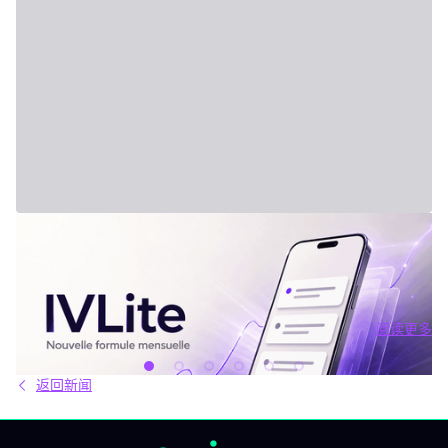
2026年7月31日 - Third Party
新套餐：IVLite
IVLite：IVT精华通知，每月仅29欧元 清晰的计划、市场简报和回
顾，直接送达您的手机与电脑，仅此而已。 问题不在于信息匮乏，
而是过剩。每天都有数十种分析、相互矛盾的观点和信号交织在市
场中。结果就是：你推迟，把事情留到“以后”，最后只能被动应对市
阅读更多
场，而不是主动掌控。 IVLite正是基于这个现象而诞生的。每月
阅读更多
29€，只为你提供一件事：IVT的核心内容通知。 IVLite究竟是什
么？ IVLite即IVT通知的访问权，仅此而已。 具体来说，你会在手机
返回新闻
和电脑上收到IVT教练们制作的清晰计划、短期及中期简报和市场回
顾。你打开、阅读，马上知道该关注什么、为什么。无需筛选冗杂
信息流，无需额外的动态，不会有无关填充内容。 专为积极投资、
但有正职工作、有生活，无法整天盯着屏幕的人设计。 你将获得哪