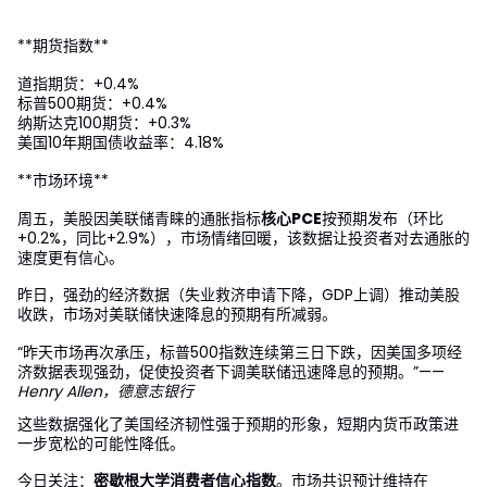
**期货指数**
道指期货：+0.4%
标普500期货：+0.4%
纳斯达克100期货：+0.3%
美国10年期国债收益率：4.18%
**市场环境**
周五，美股因美联储青睐的通胀指标
核心PCE
按预期发布（环比
+0.2%，同比+2.9%），市场情绪回暖，该数据让投资者对去通胀的
速度更有信心。
昨日，强劲的经济数据（失业救济申请下降，GDP上调）推动美股
收跌，市场对美联储快速降息的预期有所减弱。
“昨天市场再次承压，标普500指数连续第三日下跌，因美国多项经
济数据表现强劲，促使投资者下调美联储迅速降息的预期。”——
Henry Allen，德意志银行
这些数据强化了美国经济韧性强于预期的形象，短期内货币政策进
一步宽松的可能性降低。
今日关注：
密歇根大学消费者信心指数
。市场共识预计维持在