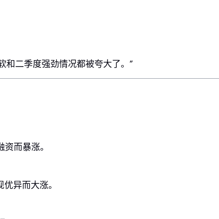
疲软和二季度强劲情况都被夸大了。”
融资而暴涨。
现优异而大涨。