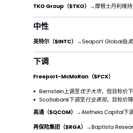
TKO Group（$TKO）
→摩根士丹利维持
中性
英特尔（$INTC）
→Seaport Global由
卖
下调
Freeport-McMoRan（$FCX）
Bernstein上调至
优于大市
，但目标价下调
Scotiabank下调至
行业表现
，目标价降
高通（$QCOM）
→Aletheia Capital
再保险集团（$RGA）
→Baptista Rese