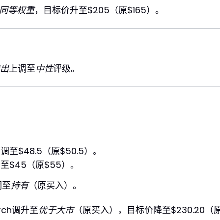
同等权重
，目标价升至$205（原$165）。
出
上调至
中性
评级。
至$48.5（原$50.5）。
至$45（原$55）。
下调至
持有
（原买入）。
arch调升至
优于大市
（原买入），目标价降至$230.20（原$