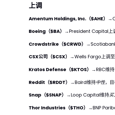
上调
Amentum Holdings, Inc.（$AHE）
→C
Boeing（$BA）
→President Capita
Crowdstrike（$CRWD）
→Scotiaba
CSX公司（$CSX）
→Wells Fargo上调至
Kratos Defense（$KTOS）
→RBC维持
Reddit（$RDDT）
→Baird维持
中性
，目
Snap（$SNAP）
→Loop Capital维持
买
Thor Industries（$THO）
→BNP Pari