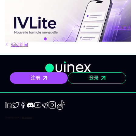
新套餐：IVLite
IVLite：IVT精华通知，每月仅29欧元 清晰的计划、市场简报和回
顾，直接送达您的手机与电脑，仅此而已。 问题不在于信息匮乏，
而是过剩。每天都有数十种分析、相互矛盾的观点和信号交织在市
场中。结果就是：你推迟，把事情留到“以后”，最后只能被动应对市
阅读更多
场，而不是主动掌控。 IVLite正是基于这个现象而诞生的。每月
阅读更多
29€，只为你提供一件事：IVT的核心内容通知。 IVLite究竟是什
么？ IVLite即IVT通知的访问权，仅此而已。 具体来说，你会在手机
返回新闻
和电脑上收到IVT教练们制作的清晰计划、短期及中期简报和市场回
顾。你打开、阅读，马上知道该关注什么、为什么。无需筛选冗杂
信息流，无需额外的动态，不会有无关填充内容。 专为积极投资、
但有正职工作、有生活，无法整天盯着屏幕的人设计。 你将获得哪
些内容？ 精确的市场信息 清晰的情景与关键位，一目了然。你会明
确聚焦要点，不会分心。 明确的计划 预设了操作框架：关注区域、
注册
登录
预期情景与失效点。你不是临场才应付市场，而是有备而来。 短中
期简报 市场波动时，我们抓住波动性；趋势确定时，我们有系统地
跟随，覆盖短、中两个周期。 市场回顾 解读基于市场流动性、资金
流与真实投资者行为。不是猜测，也不是市井杂音。 IVLite的一天
举个例子，一天的节奏大致如下： 07:45 晨间简报 开盘前设定今日
基调。 09:12 今日计划，CAC 40 明确关注点、操作情景、失效
点。 14:30 中期简报，黄金 趋势形成时，科学跟随。 22:05 市场回
LinkedIn
Twiter
Facebook
Discord
Youtube
Telegram
Instagram
TikTok
顾，S&P 500 解读美盘收盘时的流动与资金面。 每日只需花几分钟
阅读，全天分布。这正是本套餐的核心：跟上市场节奏，不用占满
整天时间。 涵盖所有重要市场 IVT教练涵盖全球主流资产类别： 股
指：CAC、DAX、S&P 500、纳斯达克 股票：美国、欧洲、科技、