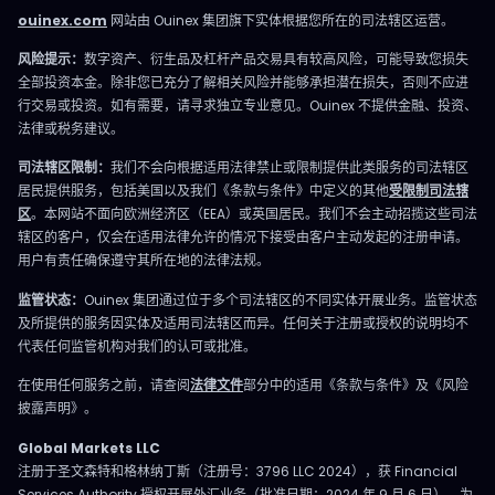
ouinex.com
网站由 Ouinex 集团旗下实体根据您所在的司法辖区运营。
风险提示：
数字资产、衍生品及杠杆产品交易具有较高风险，可能导致您损失
全部投资本金。除非您已充分了解相关风险并能够承担潜在损失，否则不应进
行交易或投资。如有需要，请寻求独立专业意见。Ouinex 不提供金融、投资、
法律或税务建议。
司法辖区限制：
我们不会向根据适用法律禁止或限制提供此类服务的司法辖区
居民提供服务，包括美国以及我们《条款与条件》中定义的其他
受限制司法辖
区
。本网站不面向欧洲经济区（EEA）或英国居民。我们不会主动招揽这些司法
辖区的客户，仅会在适用法律允许的情况下接受由客户主动发起的注册申请。
用户有责任确保遵守其所在地的法律法规。
监管状态：
Ouinex 集团通过位于多个司法辖区的不同实体开展业务。监管状态
及所提供的服务因实体及适用司法辖区而异。任何关于注册或授权的说明均不
代表任何监管机构对我们的认可或批准。
在使用任何服务之前，请查阅
法律文件
部分中的适用《条款与条件》及《风险
披露声明》。
Global Markets LLC
注册于圣文森特和格林纳丁斯（注册号：3796 LLC 2024），获 Financial
Services Authority 授权开展外汇业务（批准日期：2024 年 9 月 6 日）。为