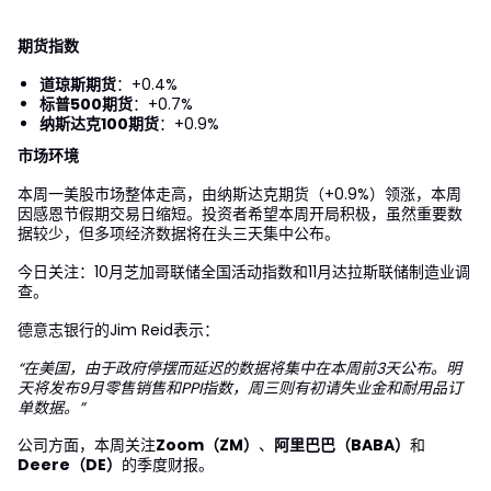
期货指数
道琼斯期货
：+0.4%
标普500期货
：+0.7%
纳斯达克100期货
：+0.9%
市场环境
本周一美股市场整体走高，由纳斯达克期货（+0.9%）领涨，本周
因感恩节假期交易日缩短。投资者希望本周开局积极，虽然重要数
据较少，但多项经济数据将在头三天集中公布。
今日关注：10月芝加哥联储全国活动指数和11月达拉斯联储制造业调
查。
德意志银行的Jim Reid表示：
“在美国，由于政府停摆而延迟的数据将集中在本周前3天公布。明
天将发布9月零售销售和PPI指数，周三则有初请失业金和耐用品订
单数据。”
公司方面，本周关注
Zoom（ZM）
、
阿里巴巴（BABA）
和
Deere（DE）
的季度财报。