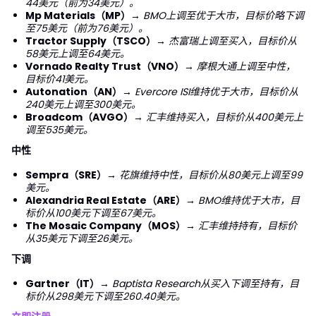
44美元（前为34美元）。
Mp Materials（MP）
→
BMO上调至优于大市，目标价略下调
至75美元（前为76美元）。
Tractor Supply（TSCO）
→
杰富瑞上调至买入，目标价从
58美元上调至64美元。
Vornado Realty Trust（VNO）
→
摩根大通上调至中性，
目标价41美元。
Autonation（AN）
→
Evercore ISI维持优于大市，目标价从
240美元上调至300美元。
Broadcom（AVGO）
→
汇丰维持买入，目标价从400美元上
调至535美元。
中性
Sempra（SRE）
→
花旗维持中性，目标价从80美元上调至99
美元。
Alexandria Real Estate（ARE）
→
BMO维持优于大市，目
标价从100美元下调至67美元。
The Mosaic Company（MOS）
→
汇丰维持持有，目标价
从35美元下调至26美元。
下调
Gartner（IT）
→
Baptista Research从买入下调至持有，目
标价从298美元下调至260.40美元。