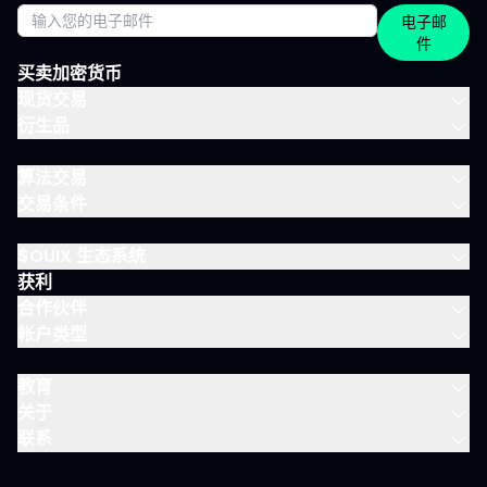
医疗 加密货币：BTC、ETH、SOL和山寨币 大宗商品：黄金、原
电子邮
油、白银 ETF：SPY、QQQ、MSCI World 免费、IVLite、VIP：如
件
何定位？ IVLite特意定位于免费账户与VIP之间。如果你想获取实用
内容但不需要全方位陪伴，这是最佳选择。 你会获得 免费 IVLite
买卖加密货币
VIP 晨间简报
现货交易
衍生品
算法交易
交易条件
$OUIX 生态系统
获利
合作伙伴
帐户类型
教育
关于
联系