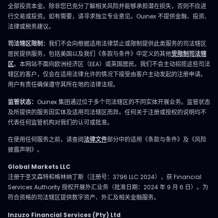
全部投资本金。除非您已充分了解相关风险并能够承担潜在损失，否则不应进
行交易或投资。如有需要，请寻求独立专业意见。Ouinex 不提供金融、投资、
法律或税务建议。
司法辖区限制：
我们不会向根据适用法律禁止或限制提供此类服务的司法辖区
居民提供服务，包括美国以及我们《条款与条件》中定义的其他
受限制司法辖
区
。本网站不面向欧洲经济区（EEA）或英国居民。我们不会主动招揽这些司法
辖区的客户，仅会在适用法律允许的情况下接受由客户主动发起的注册申请。
用户有责任确保遵守其所在地的法律法规。
监管状态：
Ouinex 集团通过位于多个司法辖区的不同实体开展业务。监管状态
及所提供的服务因实体及适用司法辖区而异。任何关于注册或授权的说明均不
代表任何监管机构对我们的认可或批准。
在使用任何服务之前，请查阅
法律文件
部分中的适用《条款与条件》及《风险
披露声明》。
Global Markets LLC
注册于圣文森特和格林纳丁斯（注册号：3796 LLC 2024），获 Financial
Services Authority 授权开展外汇业务（批准日期：2024 年 9 月 6 日）。为
符合资格的司法辖区提供数字资产、外汇及相关金融服务。
Inzuzo Financial Services (Pty) Ltd