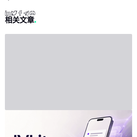
相关文章
2026年7月31日 - Third Party
新套餐：IVLite
IVLite：IVT精华通知，每月仅29欧元 清晰的计划、市场简报和回
顾，直接送达您的手机与电脑，仅此而已。 问题不在于信息匮乏，
而是过剩。每天都有数十种分析、相互矛盾的观点和信号交织在市