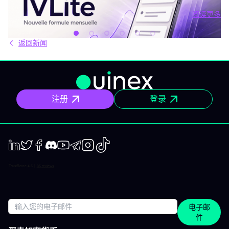
场中。结果就是：你推迟，把事情留到“以后”，最后只能被动应对市
阅读更多
场，而不是主动掌控。 IVLite正是基于这个现象而诞生的。每月
阅读更多
29€，只为你提供一件事：IVT的核心内容通知。 IVLite究竟是什
么？ IVLite即IVT通知的访问权，仅此而已。 具体来说，你会在手机
返回新闻
和电脑上收到IVT教练们制作的清晰计划、短期及中期简报和市场回
顾。你打开、阅读，马上知道该关注什么、为什么。无需筛选冗杂
信息流，无需额外的动态，不会有无关填充内容。 专为积极投资、
但有正职工作、有生活，无法整天盯着屏幕的人设计。 你将获得哪
些内容？ 精确的市场信息 清晰的情景与关键位，一目了然。你会明
确聚焦要点，不会分心。 明确的计划 预设了操作框架：关注区域、
注册
登录
预期情景与失效点。你不是临场才应付市场，而是有备而来。 短中
期简报 市场波动时，我们抓住波动性；趋势确定时，我们有系统地
跟随，覆盖短、中两个周期。 市场回顾 解读基于市场流动性、资金
流与真实投资者行为。不是猜测，也不是市井杂音。 IVLite的一天
举个例子，一天的节奏大致如下： 07:45 晨间简报 开盘前设定今日
基调。 09:12 今日计划，CAC 40 明确关注点、操作情景、失效
点。 14:30 中期简报，黄金 趋势形成时，科学跟随。 22:05 市场回
LinkedIn
Twiter
Facebook
Discord
Youtube
Telegram
Instagram
TikTok
顾，S&P 500 解读美盘收盘时的流动与资金面。 每日只需花几分钟
阅读，全天分布。这正是本套餐的核心：跟上市场节奏，不用占满
整天时间。 涵盖所有重要市场 IVT教练涵盖全球主流资产类别： 股
指：CAC、DAX、S&P 500、纳斯达克 股票：美国、欧洲、科技、
医疗 加密货币：BTC、ETH、SOL和山寨币 大宗商品：黄金、原
电子邮
油、白银 ETF：SPY、QQQ、MSCI World 免费、IVLite、VIP：如
件
何定位？ IVLite特意定位于免费账户与VIP之间。如果你想获取实用
内容但不需要全方位陪伴，这是最佳选择。 你会获得 免费 IVLite