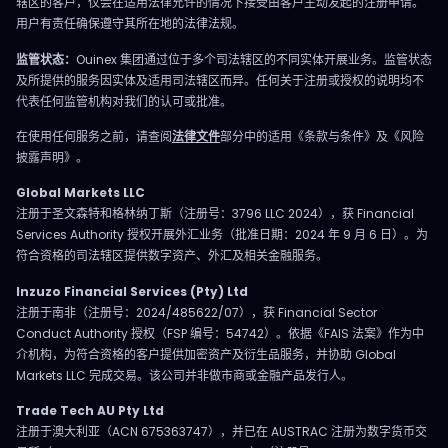
辖区的客户，仅会在适用法律允许的情况下接受由客户主动发起的注册申请。
用户有责任确保遵守其所在地的法律法规。
监管状态：
Ouinex 集团通过位于多个司法辖区的不同实体开展业务。监管状态
及所提供的服务因实体及适用司法辖区而异。任何关于注册或授权的说明均不
代表任何监管机构对我们的认可或批准。
在使用任何服务之前，请查阅
法律文件
部分中的适用《条款与条件》及《风险
披露声明》。
Global Markets LLC
注册于圣文森特和格林纳丁斯（注册号：3796 LLC 2024），获 Financial
Services Authority 授权开展外汇业务（批准日期：2024 年 9 月 6 日）。为
符合资格的司法辖区提供数字资产、外汇及相关金融服务。
Inzuzo Financial Services (Pty) Ltd
注册于南非（注册号：2024/485622/07），获 Financial Sector
Conduct Authority 授权（FSP 编号：54742）。依据《FAIS 法案》作为中
介机构，为符合资格的客户提供加密资产及衍生品服务，并协助 Global
Markets LLC 完成交易。该公司并非做市商或金融产品发行人。
Trade Tech AU Pty Ltd
注册于澳大利亚（ACN 675363747），并已在 AUSTRAC 注册为数字货币交