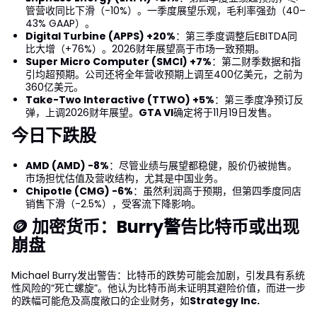
管营收同比下滑（-10%）。一季度展望乐观，毛利率强劲（40–
43% GAAP）。
Digital Turbine (APPS) +20%
：第三季度调整后EBITDA同
比大增（+76%）。2026财年展望高于市场一致预期。
Super Micro Computer (SMCI) +7%
：第二财季数据和指
引均超预期。公司还将全年营收预期上调至400亿美元，之前为
360亿美元。
Take-Two Interactive (TTWO) +5%
：第三季度净预订反
弹，上调2026财年展望。
GTA VI
确定将于11月19日发售。
今日下跌股
AMD (AMD) -8%
：尽管业绩与展望都稳健，股价仍被抛售。
市场担忧估值及营收结构，尤其是中国业务。
Chipotle (CMG) -6%
：虽然利润高于预期，但第四季度同店
销售下滑（-2.5%），受客流下降影响。
🪙 加密货币：Burry警告比特币或出现
崩盘
Michael Burry发出警告：比特币的跌势可能会加剧，引发具有系统
性风险的“死亡螺旋”。他认为比特币尚未证明其避险价值，而进一步
的跌幅可能危及高度敞口的企业财务，如
Strategy Inc.