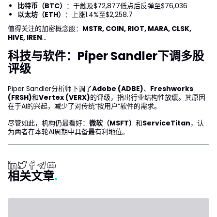
比特币（BTC）
：于触及$72,877低点后反弹至$76,036
以太坊（ETH）
：上涨1.4%至$2,258.7
值得关注的加密概念股：
MSTR, COIN, RIOT, MARA, CLSK,
HIVE, IREN
...
科技与软件：Piper Sandler下调多股
评级
Piper Sandler分析师下调了
Adobe (ADBE)
、
Freshworks
(FRSH)
和
Vertex (VERX)
的评级，指出行业结构性放缓。其原因
在于AI的兴起，减少了对传统“按用户”软件的需求。
尽管如此，机构仍最看好：
微软（MSFT）
和
ServiceTitan
，认
为两者在本轮AI周期中具备最有利地位。
相关文章