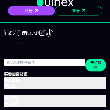
些内容？ 精确的市场信息 清晰的情景与关键位，一目了然。你会明
确聚焦要点，不会分心。 明确的计划 预设了操作框架：关注区域、
注册
登录
预期情景与失效点。你不是临场才应付市场，而是有备而来。 短中
期简报 市场波动时，我们抓住波动性；趋势确定时，我们有系统地
跟随，覆盖短、中两个周期。 市场回顾 解读基于市场流动性、资金
流与真实投资者行为。不是猜测，也不是市井杂音。 IVLite的一天
举个例子，一天的节奏大致如下： 07:45 晨间简报 开盘前设定今日
基调。 09:12 今日计划，CAC 40 明确关注点、操作情景、失效
点。 14:30 中期简报，黄金 趋势形成时，科学跟随。 22:05 市场回
LinkedIn
Twiter
Facebook
Discord
Youtube
Telegram
Instagram
TikTok
顾，S&P 500 解读美盘收盘时的流动与资金面。 每日只需花几分钟
阅读，全天分布。这正是本套餐的核心：跟上市场节奏，不用占满
整天时间。 涵盖所有重要市场 IVT教练涵盖全球主流资产类别： 股
指：CAC、DAX、S&P 500、纳斯达克 股票：美国、欧洲、科技、
医疗 加密货币：BTC、ETH、SOL和山寨币 大宗商品：黄金、原
电子邮
油、白银 ETF：SPY、QQQ、MSCI World 免费、IVLite、VIP：如
件
何定位？ IVLite特意定位于免费账户与VIP之间。如果你想获取实用
内容但不需要全方位陪伴，这是最佳选择。 你会获得 免费 IVLite
买卖加密货币
VIP 晨间简报
现货交易
衍生品
算法交易
交易条件