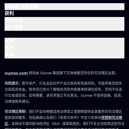
$OUIX 生态系统
获利
合作伙伴
帐户类型
教育
关于
联系
ouinex.com
网站由 Ouinex 集团旗下实体根据您所在的司法辖区运营。
风险提示：
数字资产、衍生品及杠杆产品交易具有较高风险，可能导致您损失
全部投资本金。除非您已充分了解相关风险并能够承担潜在损失，否则不应进
行交易或投资。如有需要，请寻求独立专业意见。Ouinex 不提供金融、投资、
法律或税务建议。
司法辖区限制：
我们不会向根据适用法律禁止或限制提供此类服务的司法辖区
居民提供服务，包括美国以及我们《条款与条件》中定义的其他
受限制司法辖
区
。本网站不面向欧洲经济区（EEA）或英国居民。我们不会主动招揽这些司法