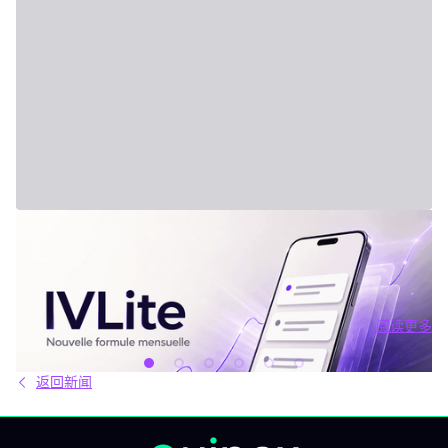
2026年7月31日 - Third Party
新套餐：IVLite
IVLite：IVT精华通知，每月仅29欧元 清晰的计划、市场简报和回
顾，直接送达您的手机与电脑，仅此而已。 问题不在于信息匮乏，
而是过剩。每天都有数十种分析、相互矛盾的观点和信号交织在市
场中。结果就是：你推迟，把事情留到“以后”，最后只能被动应对市
阅读更多
场，而不是主动掌控。 IVLite正是基于这个现象而诞生的。每月
阅读更多
29€，只为你提供一件事：IVT的核心内容通知。 IVLite究竟是什
么？ IVLite即IVT通知的访问权，仅此而已。 具体来说，你会在手机
返回新闻
和电脑上收到IVT教练们制作的清晰计划、短期及中期简报和市场回
顾。你打开、阅读，马上知道该关注什么、为什么。无需筛选冗杂
信息流，无需额外的动态，不会有无关填充内容。 专为积极投资、
但有正职工作、有生活，无法整天盯着屏幕的人设计。 你将获得哪