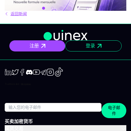
29€，只为你提供一件事：IVT的核心内容通知。 IVLite究竟是什
么？ IVLite即IVT通知的访问权，仅此而已。 具体来说，你会在手机
返回新闻
和电脑上收到IVT教练们制作的清晰计划、短期及中期简报和市场回
顾。你打开、阅读，马上知道该关注什么、为什么。无需筛选冗杂
信息流，无需额外的动态，不会有无关填充内容。 专为积极投资、
但有正职工作、有生活，无法整天盯着屏幕的人设计。 你将获得哪
些内容？ 精确的市场信息 清晰的情景与关键位，一目了然。你会明
确聚焦要点，不会分心。 明确的计划 预设了操作框架：关注区域、
注册
登录
预期情景与失效点。你不是临场才应付市场，而是有备而来。 短中
期简报 市场波动时，我们抓住波动性；趋势确定时，我们有系统地
跟随，覆盖短、中两个周期。 市场回顾 解读基于市场流动性、资金
流与真实投资者行为。不是猜测，也不是市井杂音。 IVLite的一天
举个例子，一天的节奏大致如下： 07:45 晨间简报 开盘前设定今日
基调。 09:12 今日计划，CAC 40 明确关注点、操作情景、失效
点。 14:30 中期简报，黄金 趋势形成时，科学跟随。 22:05 市场回
LinkedIn
Twiter
Facebook
Discord
Youtube
Telegram
Instagram
TikTok
顾，S&P 500 解读美盘收盘时的流动与资金面。 每日只需花几分钟
阅读，全天分布。这正是本套餐的核心：跟上市场节奏，不用占满
整天时间。 涵盖所有重要市场 IVT教练涵盖全球主流资产类别： 股
指：CAC、DAX、S&P 500、纳斯达克 股票：美国、欧洲、科技、
医疗 加密货币：BTC、ETH、SOL和山寨币 大宗商品：黄金、原
电子邮
油、白银 ETF：SPY、QQQ、MSCI World 免费、IVLite、VIP：如
件
何定位？ IVLite特意定位于免费账户与VIP之间。如果你想获取实用
内容但不需要全方位陪伴，这是最佳选择。 你会获得 免费 IVLite
买卖加密货币
VIP 晨间简报
现货交易