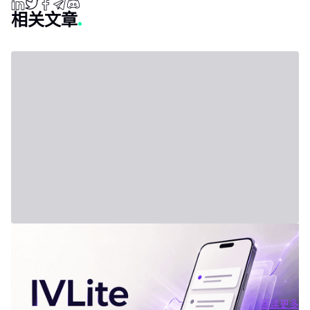
相关文章
2026年7月31日 - Third Party
新套餐：IVLite
IVLite：IVT精华通知，每月仅29欧元 清晰的计划、市场简报和回
顾，直接送达您的手机与电脑，仅此而已。 问题不在于信息匮乏，
而是过剩。每天都有数十种分析、相互矛盾的观点和信号交织在市
场中。结果就是：你推迟，把事情留到“以后”，最后只能被动应对市
阅读更多
场，而不是主动掌控。 IVLite正是基于这个现象而诞生的。每月
阅读更多