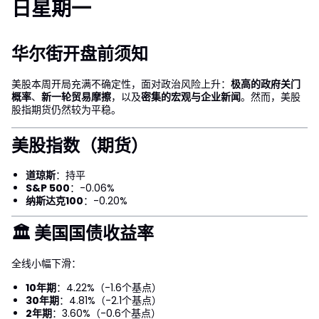
日星期一
华尔街开盘前须知
美股本周开局充满不确定性，面对政治风险上升：
极高的政府关门
概率
、
新一轮贸易摩擦
，以及
密集的宏观与企业新闻
。然而，美股
股指期货仍然较为平稳。
美股指数（期货）
道琼斯
：持平
S&P 500
：-0.06%
纳斯达克100
：-0.20%
🏛 美国国债收益率
全线小幅下滑：
10年期
：4.22%（-1.6个基点）
30年期
：4.81%（-2.1个基点）
2年期
：3.60%（-0.6个基点）