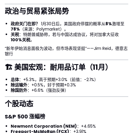
政治与贸易紧张局势
政府关门在即？
1月30日后，美国政府停摆的概率从
8%
激增至
78%
（来源：Polymarket）。
关税
：特朗普威胁称，若与中国达成协议，将对加拿大征收
100%关税
。
“新年伊始消息面极为波动，但市场表现坚挺”——Jim Reid，德意志
银行
🏗 美国宏观：耐用品订单（11月）
总体
：+5.3%，高于预期+3.0%（前值：-2.1%）
除运输外
：+0.5%，好于预期+0.3%
除国防外
：+6.6%（强劲反弹）
个股动态
S&P 500 涨幅榜
Newmont Corporation (NEM)
：+4.65%
Freeport-McMoRan (FCX)
：+3.91%