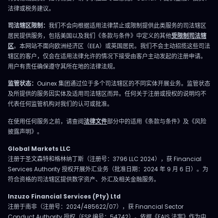
法律或税务建议。
司法辖区限制：
我们不会向根据适用法律禁止或限制提供此类服务的司法辖区
居民提供服务，包括美国以及我们《条款与条件》中定义的其他
受限制司法辖
区
。本网站不面向欧洲经济区（EEA）或英国居民。我们不会主动招揽这些司法
辖区的客户，仅会在适用法律允许的情况下接受由客户主动发起的注册申请。
用户有责任确保遵守其所在地的法律法规。
监管状态：
Ouinex 集团通过位于多个司法辖区的不同实体开展业务。监管状态
及所提供的服务因实体及适用司法辖区而异。任何关于注册或授权的说明均不
代表任何监管机构对我们的认可或批准。
在使用任何服务之前，请查阅
法律文件
部分中的适用《条款与条件》及《风险
披露声明》。
Global Markets LLC
注册于圣文森特和格林纳丁斯（注册号：3796 LLC 2024），获 Financial
Services Authority 授权开展外汇业务（批准日期：2024 年 9 月 6 日）。为
符合资格的司法辖区提供数字资产、外汇及相关金融服务。
Inzuzo Financial Services (Pty) Ltd
注册于南非（注册号：2024/485622/07），获 Financial Sector
Conduct Authority 授权（FSP 编号：54742）。依据《FAIS 法案》作为中