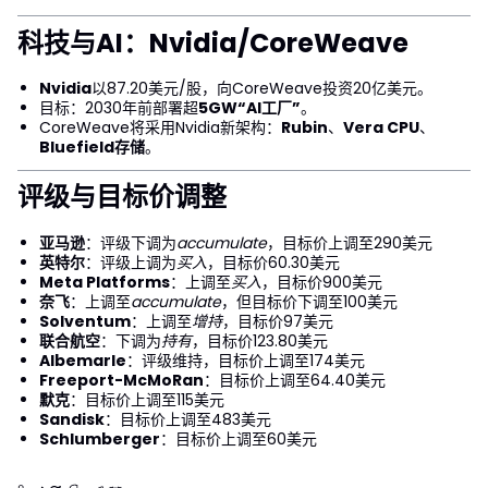
科技与AI：Nvidia/CoreWeave
Nvidia
以87.20美元/股，向CoreWeave投资20亿美元。
目标：2030年前部署超
5GW“AI工厂”
。
CoreWeave将采用Nvidia新架构：
Rubin
、
Vera CPU
、
Bluefield存储
。
评级与目标价调整
亚马逊
：评级下调为
accumulate
，目标价上调至290美元
英特尔
：评级上调为
买入
，目标价60.30美元
Meta Platforms
：上调至
买入
，目标价900美元
奈飞
：上调至
accumulate
，但目标价下调至100美元
Solventum
：上调至
增持
，目标价97美元
联合航空
：下调为
持有
，目标价123.80美元
Albemarle
：评级维持，目标价上调至174美元
Freeport-McMoRan
：目标价上调至64.40美元
默克
：目标价上调至115美元
Sandisk
：目标价上调至483美元
Schlumberger
：目标价上调至60美元