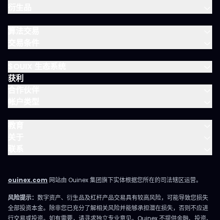
衍生品
算法交易
交易条件
$OUIX 生态系统
获利
合作伙伴
帐户类型
教育
关于
联系
ouinex.com
网站由 Ouinex 集团旗下实体根据您所在的司法辖区运营。
风险提示：
数字资产、衍生品及杠杆产品交易具有较高风险，可能导致您损失
全部投资本金。除非您已充分了解相关风险并能够承担潜在损失，否则不应进
行交易或投资。如有需要，请寻求独立专业意见。Ouinex 不提供金融、投资、