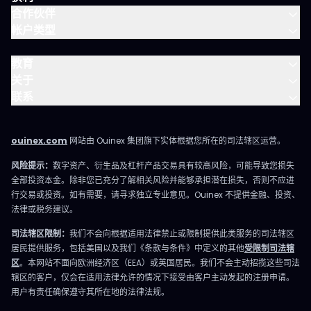
合作伙伴
帐户类型
教育
关于
联系
ouinex.com
网站由 Ouinex 集团旗下实体根据您所在的司法辖区运营。
风险提示：
数字资产、衍生品及杠杆产品交易具有较高风险，可能导致您损失
全部投资本金。除非您已充分了解相关风险并能够承担潜在损失，否则不应进
行交易或投资。如有需要，请寻求独立专业意见。Ouinex 不提供金融、投资、
法律或税务建议。
司法辖区限制：
我们不会向根据适用法律禁止或限制提供此类服务的司法辖区
居民提供服务，包括美国以及我们《条款与条件》中定义的其他
受限制司法辖
区
。本网站不面向欧洲经济区（EEA）或英国居民。我们不会主动招揽这些司法
辖区的客户，仅会在适用法律允许的情况下接受由客户主动发起的注册申请。
用户有责任确保遵守其所在地的法律法规。