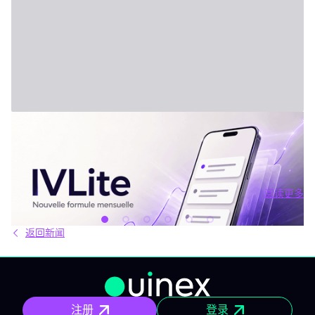
2026年7月31日 - Third Party
新套餐：IVLite
IVLite：IVT精华通知，每月仅29欧元 清晰的计划、市场简报和回
顾，直接送达您的手机与电脑，仅此而已。 问题不在于信息匮乏，
而是过剩。每天都有数十种分析、相互矛盾的观点和信号交织在市
场中。结果就是：你推迟，把事情留到“以后”，最后只能被动应对市
阅读更多
场，而不是主动掌控。 IVLite正是基于这个现象而诞生的。每月
阅读更多
29€，只为你提供一件事：IVT的核心内容通知。 IVLite究竟是什
么？ IVLite即IVT通知的访问权，仅此而已。 具体来说，你会在手机
返回新闻
和电脑上收到IVT教练们制作的清晰计划、短期及中期简报和市场回
顾。你打开、阅读，马上知道该关注什么、为什么。无需筛选冗杂
信息流，无需额外的动态，不会有无关填充内容。 专为积极投资、
但有正职工作、有生活，无法整天盯着屏幕的人设计。 你将获得哪
些内容？ 精确的市场信息 清晰的情景与关键位，一目了然。你会明
确聚焦要点，不会分心。 明确的计划 预设了操作框架：关注区域、
注册
登录
预期情景与失效点。你不是临场才应付市场，而是有备而来。 短中