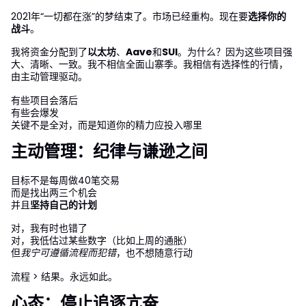
2021年“一切都在涨”的梦结束了。市场已经重构。现在要
选择你的
战斗
。
我将资金分配到了
以太坊
、
Aave
和
SUI
。为什么？因为这些项目强
大、清晰、一致。我不相信全面山寨季。我相信有选择性的行情，
由主动管理驱动。
有些项目会落后
有些会爆发
关键不是全对，而是知道你的精力应投入哪里
主动管理：纪律与谦逊之间
目标不是每周做40笔交易
而是找出两三个机会
并且
坚持自己的计划
对，我有时也错了
对，我低估过某些数字（比如上周的通胀）
但
我宁可遵循流程而犯错
，也不想随意行动
流程 > 结果。永远如此。
心态：停止追逐亢奋