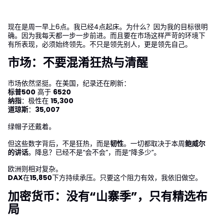
现在是周一早上6点。我已经4点起床。为什么？因为我的目标很明
确。因为我每天都一步一步前进。而且要在市场这样严苛的环境下
有所表现，必须始终领先。不只是领先别人，更是领先自己。
市场：不要混淆狂热与清醒
市场依然坚挺。在美国，纪录还在刷新：
标普500
高于
6520
纳指
：极性在
15,300
道琼斯
：
35,007
绿帽子还戴着。
但这些数字背后，不是狂热，而是
韧性
。一切都取决于本周
鲍威尔
的讲话
。降息？已经不是“会不会”，而是“降多少”。
欧洲则相对复杂。
DAX
在
15,850
下方持续承压。只要这个阻力有效，我依旧做空。
加密货币：没有“山寨季”，只有精选布
局