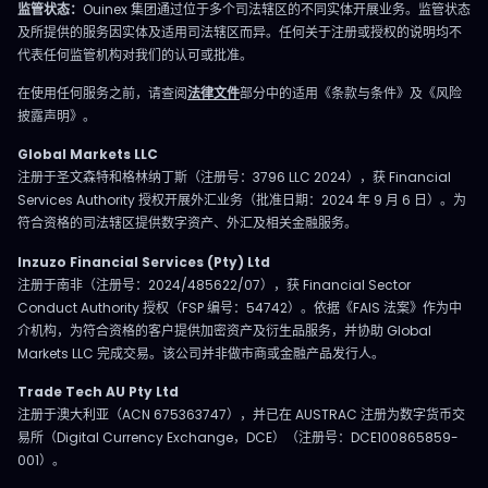
监管状态：
Ouinex 集团通过位于多个司法辖区的不同实体开展业务。监管状态
及所提供的服务因实体及适用司法辖区而异。任何关于注册或授权的说明均不
代表任何监管机构对我们的认可或批准。
在使用任何服务之前，请查阅
法律文件
部分中的适用《条款与条件》及《风险
披露声明》。
Global Markets LLC
注册于圣文森特和格林纳丁斯（注册号：3796 LLC 2024），获 Financial
Services Authority 授权开展外汇业务（批准日期：2024 年 9 月 6 日）。为
符合资格的司法辖区提供数字资产、外汇及相关金融服务。
Inzuzo Financial Services (Pty) Ltd
注册于南非（注册号：2024/485622/07），获 Financial Sector
Conduct Authority 授权（FSP 编号：54742）。依据《FAIS 法案》作为中
介机构，为符合资格的客户提供加密资产及衍生品服务，并协助 Global
Markets LLC 完成交易。该公司并非做市商或金融产品发行人。
Trade Tech AU Pty Ltd
注册于澳大利亚（ACN 675363747），并已在 AUSTRAC 注册为数字货币交
易所（Digital Currency Exchange，DCE）（注册号：DCE100865859-
001）。