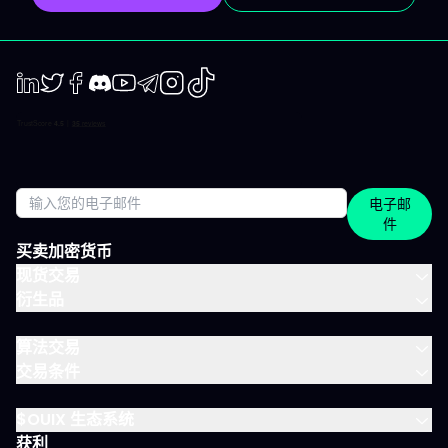
期简报 市场波动时，我们抓住波动性；趋势确定时，我们有系统地
跟随，覆盖短、中两个周期。 市场回顾 解读基于市场流动性、资金
流与真实投资者行为。不是猜测，也不是市井杂音。 IVLite的一天
举个例子，一天的节奏大致如下： 07:45 晨间简报 开盘前设定今日
基调。 09:12 今日计划，CAC 40 明确关注点、操作情景、失效
点。 14:30 中期简报，黄金 趋势形成时，科学跟随。 22:05 市场回
LinkedIn
Twiter
Facebook
Discord
Youtube
Telegram
Instagram
TikTok
顾，S&P 500 解读美盘收盘时的流动与资金面。 每日只需花几分钟
阅读，全天分布。这正是本套餐的核心：跟上市场节奏，不用占满
整天时间。 涵盖所有重要市场 IVT教练涵盖全球主流资产类别： 股
指：CAC、DAX、S&P 500、纳斯达克 股票：美国、欧洲、科技、
医疗 加密货币：BTC、ETH、SOL和山寨币 大宗商品：黄金、原
电子邮
油、白银 ETF：SPY、QQQ、MSCI World 免费、IVLite、VIP：如
件
何定位？ IVLite特意定位于免费账户与VIP之间。如果你想获取实用
内容但不需要全方位陪伴，这是最佳选择。 你会获得 免费 IVLite
买卖加密货币
VIP 晨间简报
现货交易
衍生品
算法交易
交易条件
$OUIX 生态系统
获利