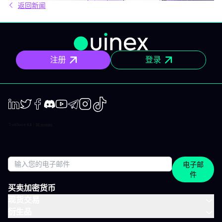
返回新闻
和电脑上收到IVT教练们制作的清晰计划、短期及中期简报和市场回
顾。你打开、阅读，马上知道该关注什么、为什么。无需筛选冗杂
信息流，无需额外的动态，不会有无关填充内容。 专为积极投资、
但有正职工作、有生活，无法整天盯着屏幕的人设计。 你将获得哪
些内容？ 精确的市场信息 清晰的情景与关键位，一目了然。你会明
确聚焦要点，不会分心。 明确的计划 预设了操作框架：关注区域、
注册
登录
预期情景与失效点。你不是临场才应付市场，而是有备而来。 短中
期简报 市场波动时，我们抓住波动性；趋势确定时，我们有系统地
跟随，覆盖短、中两个周期。 市场回顾 解读基于市场流动性、资金
流与真实投资者行为。不是猜测，也不是市井杂音。 IVLite的一天
举个例子，一天的节奏大致如下： 07:45 晨间简报 开盘前设定今日
基调。 09:12 今日计划，CAC 40 明确关注点、操作情景、失效
点。 14:30 中期简报，黄金 趋势形成时，科学跟随。 22:05 市场回
LinkedIn
Twiter
Facebook
Discord
Youtube
Telegram
Instagram
TikTok
顾，S&P 500 解读美盘收盘时的流动与资金面。 每日只需花几分钟
阅读，全天分布。这正是本套餐的核心：跟上市场节奏，不用占满
整天时间。 涵盖所有重要市场 IVT教练涵盖全球主流资产类别： 股
指：CAC、DAX、S&P 500、纳斯达克 股票：美国、欧洲、科技、
医疗 加密货币：BTC、ETH、SOL和山寨币 大宗商品：黄金、原
电子邮
油、白银 ETF：SPY、QQQ、MSCI World 免费、IVLite、VIP：如
件
何定位？ IVLite特意定位于免费账户与VIP之间。如果你想获取实用
内容但不需要全方位陪伴，这是最佳选择。 你会获得 免费 IVLite
买卖加密货币
VIP 晨间简报
现货交易
衍生品