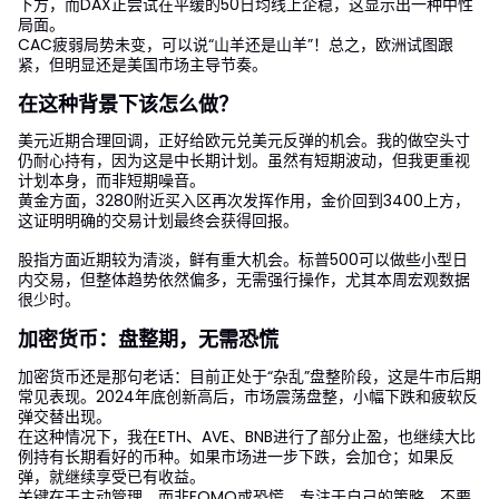
下方，而DAX正尝试在平缓的50日均线上企稳，这显示出一种中性
局面。
CAC疲弱局势未变，可以说“山羊还是山羊”！总之，欧洲试图跟
紧，但明显还是美国市场主导节奏。
在这种背景下该怎么做？
美元近期合理回调，正好给欧元兑美元反弹的机会。我的做空头寸
仍耐心持有，因为这是中长期计划。虽然有短期波动，但我更重视
计划本身，而非短期噪音。
黄金方面，3280附近买入区再次发挥作用，金价回到3400上方，
这证明明确的交易计划最终会获得回报。
股指方面近期较为清淡，鲜有重大机会。标普500可以做些小型日
内交易，但整体趋势依然偏多，无需强行操作，尤其本周宏观数据
很少时。
加密货币：盘整期，无需恐慌
加密货币还是那句老话：目前正处于“杂乱”盘整阶段，这是牛市后期
常见表现。2024年底创新高后，市场震荡盘整，小幅下跌和疲软反
弹交替出现。
在这种情况下，我在ETH、AVE、BNB进行了部分止盈，也继续大比
例持有长期看好的币种。如果市场进一步下跌，会加仓；如果反
弹，就继续享受已有收益。
关键在于主动管理，而非FOMO或恐慌。专注于自己的策略，不要