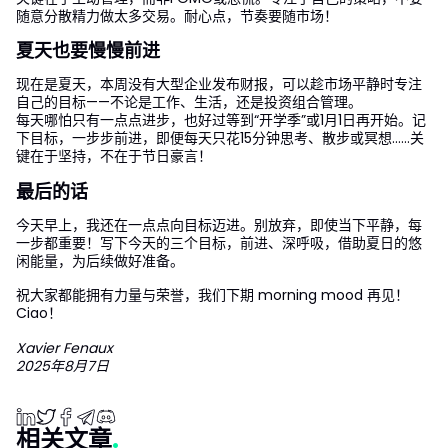
随意分散精力做太多交易。耐心点，节奏要随市场！
夏天也要慢慢前进
现在是夏天，本周没有大型企业发布财报，可以趁市场平静时专注
自己的目标——不论是工作、生活，还是投资组合管理。
每天哪怕只有一点点进步，也好过等到“开学季”或1月1日再开始。记
下目标，一步步前进，即便每天只花15分钟思考、散步或冥想……关
键在于坚持，不在于节日豪言！
最后的话
今天早上，我还在一点点向目标迈进。别放弃，即使当下平静，每
一步都重要！写下今天的三个目标，前进、深呼吸，借助夏日的悠
闲能量，为后续做好准备。
祝大家都能拥有力量与荣誉，我们下期 morning mood 再见！
Ciao！
Xavier Fenaux
2025年8月7日
相关文章