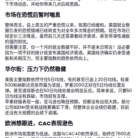
下市场动态，并给你带来几点后续思路。
市场在恐慌后暂时喘息
整体而言，自上周五的严重恐慌以来，氛围已经缓和。美国就业数
据引发的恐慌情绪已经转变为对全年多次降息的预期。现在市场已
经定价三次降息，虽然前几天还笼罩着经济衰退、甚至停滞性通胀
的强烈担忧。
但需要注意，仅一个月的就业数据不好，并不是末日预言！没必要
因为一项不好的统计就宣布美国经济衰退。美国经济确实仍承受通
胀和关税压力，但主要指数的趋势依然向上。
华尔街：压力下仍然稳健
美股主要指数依然守住5日均线，有的甚至已追上20日均线。标普
500和纳斯达克依然最为坚挺，罗素2000正好在5日均线位置反
弹。甚至道琼斯也在50日均线处做出明显反应。简单来说，只要50
日均线没有跌破，市场就有支撑。
苹果财报表现一般，亚马逊也略低预期，但都没有出现大跌。部分
公司如ENH受关税战拖累确实下滑，但整体企业业绩仍稳健，目前
还没有大规模的业绩下调潮。
欧洲想跟进，CAC表现逊色
欧洲市场氛围更为低迷。法国与CAC40依然承压，始终在7600点