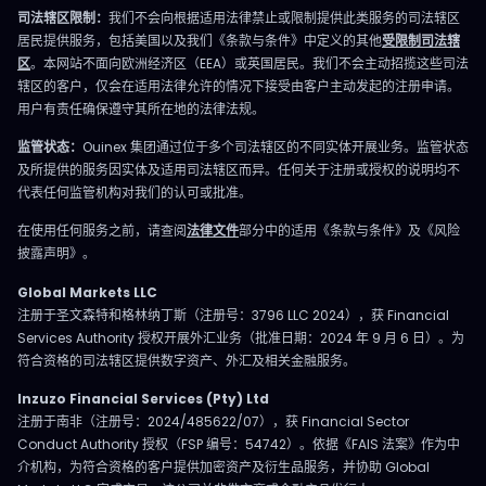
司法辖区限制：
我们不会向根据适用法律禁止或限制提供此类服务的司法辖区
居民提供服务，包括美国以及我们《条款与条件》中定义的其他
受限制司法辖
区
。本网站不面向欧洲经济区（EEA）或英国居民。我们不会主动招揽这些司法
辖区的客户，仅会在适用法律允许的情况下接受由客户主动发起的注册申请。
用户有责任确保遵守其所在地的法律法规。
监管状态：
Ouinex 集团通过位于多个司法辖区的不同实体开展业务。监管状态
及所提供的服务因实体及适用司法辖区而异。任何关于注册或授权的说明均不
代表任何监管机构对我们的认可或批准。
在使用任何服务之前，请查阅
法律文件
部分中的适用《条款与条件》及《风险
披露声明》。
Global Markets LLC
注册于圣文森特和格林纳丁斯（注册号：3796 LLC 2024），获 Financial
Services Authority 授权开展外汇业务（批准日期：2024 年 9 月 6 日）。为
符合资格的司法辖区提供数字资产、外汇及相关金融服务。
Inzuzo Financial Services (Pty) Ltd
注册于南非（注册号：2024/485622/07），获 Financial Sector
Conduct Authority 授权（FSP 编号：54742）。依据《FAIS 法案》作为中
介机构，为符合资格的客户提供加密资产及衍生品服务，并协助 Global