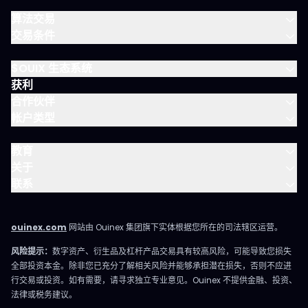
算法交易
交易条件
$OUIX 生态系统
获利
合作伙伴
帐户类型
教育
关于
联系
ouinex.com
网站由 Ouinex 集团旗下实体根据您所在的司法辖区运营。
风险提示：
数字资产、衍生品及杠杆产品交易具有较高风险，可能导致您损失
全部投资本金。除非您已充分了解相关风险并能够承担潜在损失，否则不应进
行交易或投资。如有需要，请寻求独立专业意见。Ouinex 不提供金融、投资、
法律或税务建议。