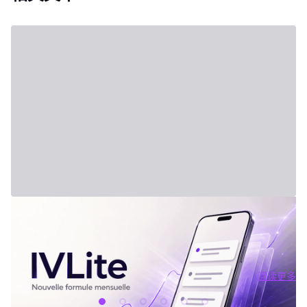
2026年7月31日 - Third Party
新套餐：IVLite
IVLite：IVT精华通知，每月仅29欧元 清晰的计划、市场简报和回
顾，直接送达您的手机与电脑，仅此而已。 问题不在于信息匮乏，
而是过剩。每天都有数十种分析、相互矛盾的观点和信号交织在市
场中。结果就是：你推迟，把事情留到“以后”，最后只能被动应对市
阅读更多
场，而不是主动掌控。 IVLite正是基于这个现象而诞生的。每月
阅读更多
29€，只为你提供一件事：IVT的核心内容通知。 IVLite究竟是什
么？ IVLite即IVT通知的访问权，仅此而已。 具体来说，你会在手机