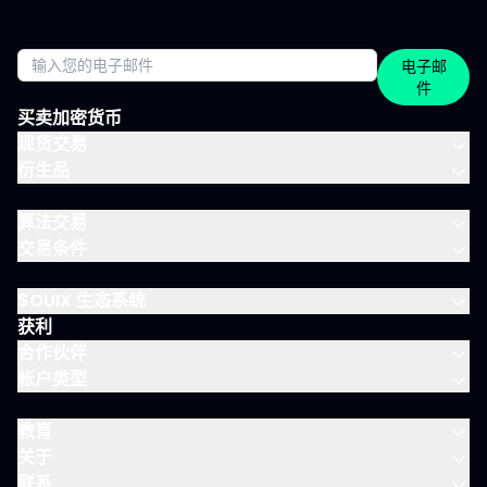
整天时间。 涵盖所有重要市场 IVT教练涵盖全球主流资产类别： 股
指：CAC、DAX、S&P 500、纳斯达克 股票：美国、欧洲、科技、
医疗 加密货币：BTC、ETH、SOL和山寨币 大宗商品：黄金、原
电子邮
油、白银 ETF：SPY、QQQ、MSCI World 免费、IVLite、VIP：如
件
何定位？ IVLite特意定位于免费账户与VIP之间。如果你想获取实用
内容但不需要全方位陪伴，这是最佳选择。 你会获得 免费 IVLite
买卖加密货币
VIP 晨间简报
现货交易
衍生品
算法交易
交易条件
$OUIX 生态系统
获利
合作伙伴
帐户类型
教育
关于
联系