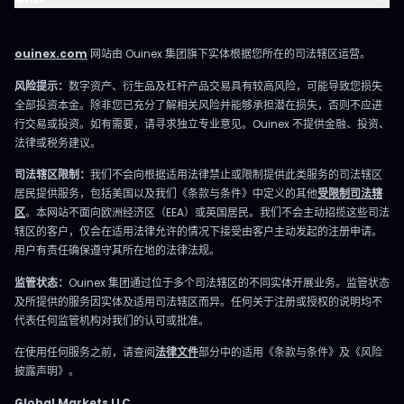
ouinex.com
网站由 Ouinex 集团旗下实体根据您所在的司法辖区运营。
风险提示：
数字资产、衍生品及杠杆产品交易具有较高风险，可能导致您损失
全部投资本金。除非您已充分了解相关风险并能够承担潜在损失，否则不应进
行交易或投资。如有需要，请寻求独立专业意见。Ouinex 不提供金融、投资、
法律或税务建议。
司法辖区限制：
我们不会向根据适用法律禁止或限制提供此类服务的司法辖区
居民提供服务，包括美国以及我们《条款与条件》中定义的其他
受限制司法辖
区
。本网站不面向欧洲经济区（EEA）或英国居民。我们不会主动招揽这些司法
辖区的客户，仅会在适用法律允许的情况下接受由客户主动发起的注册申请。
用户有责任确保遵守其所在地的法律法规。
监管状态：
Ouinex 集团通过位于多个司法辖区的不同实体开展业务。监管状态
及所提供的服务因实体及适用司法辖区而异。任何关于注册或授权的说明均不
代表任何监管机构对我们的认可或批准。
在使用任何服务之前，请查阅
法律文件
部分中的适用《条款与条件》及《风险
披露声明》。
Global Markets LLC