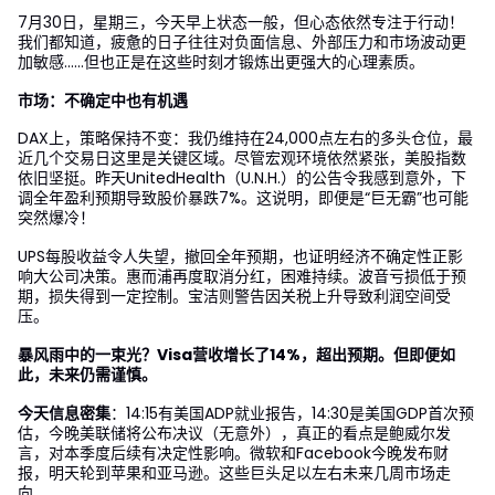
7月30日，星期三，今天早上状态一般，但心态依然专注于行动！
我们都知道，疲惫的日子往往对负面信息、外部压力和市场波动更
加敏感……但也正是在这些时刻才锻炼出更强大的心理素质。
市场：不确定中也有机遇
DAX上，策略保持不变：我仍维持在24,000点左右的多头仓位，最
近几个交易日这里是关键区域。尽管宏观环境依然紧张，美股指数
依旧坚挺。昨天UnitedHealth（U.N.H.）的公告令我感到意外，下
调全年盈利预期导致股价暴跌7%。这说明，即便是“巨无霸”也可能
突然爆冷！
UPS每股收益令人失望，撤回全年预期，也证明经济不确定性正影
响大公司决策。惠而浦再度取消分红，困难持续。波音亏损低于预
期，损失得到一定控制。宝洁则警告因关税上升导致利润空间受
压。
暴风雨中的一束光？Visa营收增长了14%，超出预期。但即便如
此，未来仍需谨慎。
今天信息密集
：14:15有美国ADP就业报告，14:30是美国GDP首次预
估，今晚美联储将公布决议（无意外），真正的看点是鲍威尔发
言，对本季度后续有决定性影响。微软和Facebook今晚发布财
报，明天轮到苹果和亚马逊。这些巨头足以左右未来几周市场走
向。