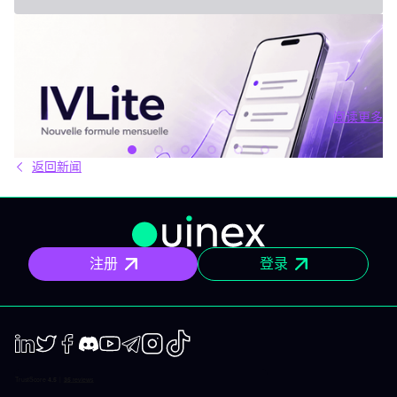
2026年7月31日 - Third Party
新套餐：IVLite
IVLite：IVT精华通知，每月仅29欧元 清晰的计划、市场简报和回
顾，直接送达您的手机与电脑，仅此而已。 问题不在于信息匮乏，
而是过剩。每天都有数十种分析、相互矛盾的观点和信号交织在市
场中。结果就是：你推迟，把事情留到“以后”，最后只能被动应对市
阅读更多
场，而不是主动掌控。 IVLite正是基于这个现象而诞生的。每月
阅读更多
29€，只为你提供一件事：IVT的核心内容通知。 IVLite究竟是什
么？ IVLite即IVT通知的访问权，仅此而已。 具体来说，你会在手机
返回新闻
和电脑上收到IVT教练们制作的清晰计划、短期及中期简报和市场回
顾。你打开、阅读，马上知道该关注什么、为什么。无需筛选冗杂
信息流，无需额外的动态，不会有无关填充内容。 专为积极投资、
但有正职工作、有生活，无法整天盯着屏幕的人设计。 你将获得哪
些内容？ 精确的市场信息 清晰的情景与关键位，一目了然。你会明
确聚焦要点，不会分心。 明确的计划 预设了操作框架：关注区域、
注册
登录
预期情景与失效点。你不是临场才应付市场，而是有备而来。 短中
期简报 市场波动时，我们抓住波动性；趋势确定时，我们有系统地
跟随，覆盖短、中两个周期。 市场回顾 解读基于市场流动性、资金
流与真实投资者行为。不是猜测，也不是市井杂音。 IVLite的一天
举个例子，一天的节奏大致如下： 07:45 晨间简报 开盘前设定今日
基调。 09:12 今日计划，CAC 40 明确关注点、操作情景、失效
点。 14:30 中期简报，黄金 趋势形成时，科学跟随。 22:05 市场回
LinkedIn
Twiter
Facebook
Discord
Youtube
Telegram
Instagram
TikTok
顾，S&P 500 解读美盘收盘时的流动与资金面。 每日只需花几分钟
阅读，全天分布。这正是本套餐的核心：跟上市场节奏，不用占满