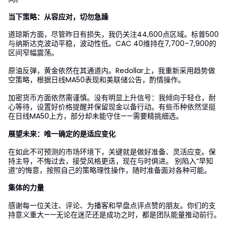
当下策略：从容应对，切勿急躁
道琼斯方面，尽管昨日有损失，我仍关注44,600点区域。标普500
与纳斯达克波动平稳，波动性低。CAC 40维持在7,700–7,900的
区间窄幅震荡。
原油反弹，黄金依然在其通道内。Redollar上，我重新采用趋势做
空策略，根据日线MA50表现和美联储公告，酌情操作。
加密货币方面依然需谨慎。没有明显上升信号：我倾向于轻仓，耐
心等待，设置好价格提醒并保留现金以备行动。有些币种依然坚挺
在日线MA50上方，部分却未能守住——需要精挑细选。
展望未来：唯一确定的是适应变化
在如此不可预测的市场环境下，关键就是做好准备、灵活应变。保
持主导，不悔过去，接受风格更迭，现在与时俱进。 别陷入“早知
道”的悔意，按照自己的策略理性操作，随时准备面对各种可能。
集体的力量
感谢每一位关注、评论、为播客和早盘点评点赞的朋友。你们的支
持意义重大——无论在迷茫还是成功之时，都是团队能量推动前行。