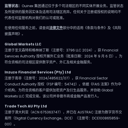
监管状态：
Ouinex 集团通过位于多个司法辖区的不同实体开展业务。监管状态
及所提供的服务因实体及适用司法辖区而异。任何关于注册或授权的说明均不
代表任何监管机构对我们的认可或批准。
在使用任何服务之前，请查阅
法律文件
部分中的适用《条款与条件》及《风险
披露声明》。
Global Markets LLC
注册于圣文森特和格林纳丁斯（注册号：3796 LLC 2024），获 Financial
Services Authority 授权开展外汇业务（批准日期：2024 年 9 月 6 日）。为
符合资格的司法辖区提供数字资产、外汇及相关金融服务。
Inzuzo Financial Services (Pty) Ltd
注册于南非（注册号：2024/485622/07），获 Financial Sector
Conduct Authority 授权（FSP 编号：54742）。依据《FAIS 法案》作为中
介机构，为符合资格的客户提供加密资产及衍生品服务，并协助 Global
Markets LLC 完成交易。该公司并非做市商或金融产品发行人。
Trade Tech AU Pty Ltd
注册于澳大利亚（ACN 675363747），并已在 AUSTRAC 注册为数字货币交
易所（Digital Currency Exchange，DCE）（注册号：DCE100865859-
001）。