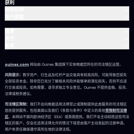
获利
合作伙伴
帐户类型
教育
关于
联系
ouinex.com
网站由 Ouinex 集团旗下实体根据您所在的司法辖区运营。
风险提示：
数字资产、衍生品及杠杆产品交易具有较高风险，可能导致您损失
全部投资本金。除非您已充分了解相关风险并能够承担潜在损失，否则不应进
行交易或投资。如有需要，请寻求独立专业意见。Ouinex 不提供金融、投资、
法律或税务建议。
司法辖区限制：
我们不会向根据适用法律禁止或限制提供此类服务的司法辖区
居民提供服务，包括美国以及我们《条款与条件》中定义的其他
受限制司法辖
区
。本网站不面向欧洲经济区（EEA）或英国居民。我们不会主动招揽这些司法
辖区的客户，仅会在适用法律允许的情况下接受由客户主动发起的注册申请。
用户有责任确保遵守其所在地的法律法规。