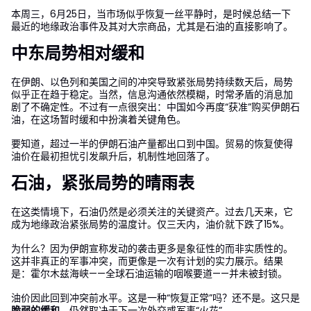
本周三，6月25日，当市场似乎恢复一丝平静时，是时候总结一下
最近的地缘政治事件及其对大宗商品，尤其是石油的直接影响了。
中东局势相对缓和
在伊朗、以色列和美国之间的冲突导致紧张局势持续数天后，局势
似乎正在趋于稳定。当然，信息沟通依然模糊，时常矛盾的消息加
剧了不确定性。不过有一点很突出：中国如今再度“获准”购买伊朗石
油，在这场暂时缓和中扮演着关键角色。
要知道，超过一半的伊朗石油产量都出口到中国。贸易的恢复使得
油价在最初担忧引发飙升后，机制性地回落了。
石油，紧张局势的晴雨表
在这类情境下，石油仍然是必须关注的关键资产。过去几天来，它
成为地缘政治紧张局势的温度计。仅三天内，油价就下跌了15%。
为什么？因为伊朗宣称发动的袭击更多是象征性的而非实质性的。
这并非真正的军事冲突，而更像是一次有计划的实力展示。结果
是：霍尔木兹海峡——全球石油运输的咽喉要道——并未被封锁。
油价因此回到冲突前水平。这是一种“恢复正常”吗？还不是。这只是
脆弱的缓和
，仍然取决于下一次外交或军事“火花”。