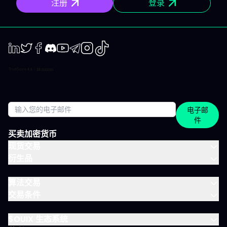
注册
登录
预期情景与失效点。你不是临场才应付市场，而是有备而来。 短中
期简报 市场波动时，我们抓住波动性；趋势确定时，我们有系统地
跟随，覆盖短、中两个周期。 市场回顾 解读基于市场流动性、资金
流与真实投资者行为。不是猜测，也不是市井杂音。 IVLite的一天
举个例子，一天的节奏大致如下： 07:45 晨间简报 开盘前设定今日
基调。 09:12 今日计划，CAC 40 明确关注点、操作情景、失效
点。 14:30 中期简报，黄金 趋势形成时，科学跟随。 22:05 市场回
LinkedIn
Twiter
Facebook
Discord
Youtube
Telegram
Instagram
TikTok
顾，S&P 500 解读美盘收盘时的流动与资金面。 每日只需花几分钟
阅读，全天分布。这正是本套餐的核心：跟上市场节奏，不用占满
整天时间。 涵盖所有重要市场 IVT教练涵盖全球主流资产类别： 股
指：CAC、DAX、S&P 500、纳斯达克 股票：美国、欧洲、科技、
医疗 加密货币：BTC、ETH、SOL和山寨币 大宗商品：黄金、原
电子邮
油、白银 ETF：SPY、QQQ、MSCI World 免费、IVLite、VIP：如
件
何定位？ IVLite特意定位于免费账户与VIP之间。如果你想获取实用
内容但不需要全方位陪伴，这是最佳选择。 你会获得 免费 IVLite
买卖加密货币
VIP 晨间简报
现货交易
衍生品
算法交易
交易条件
$OUIX 生态系统