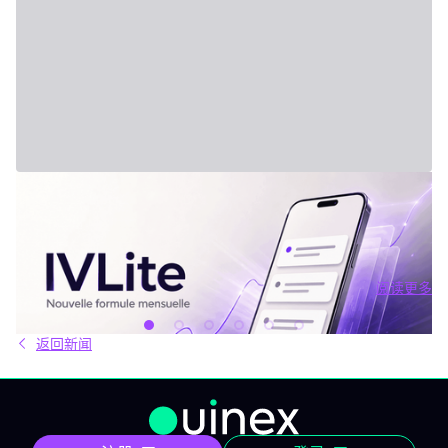
2026年7月31日 - Third Party
新套餐：IVLite
IVLite：IVT精华通知，每月仅29欧元 清晰的计划、市场简报和回
顾，直接送达您的手机与电脑，仅此而已。 问题不在于信息匮乏，
而是过剩。每天都有数十种分析、相互矛盾的观点和信号交织在市
场中。结果就是：你推迟，把事情留到“以后”，最后只能被动应对市
阅读更多
场，而不是主动掌控。 IVLite正是基于这个现象而诞生的。每月
阅读更多
29€，只为你提供一件事：IVT的核心内容通知。 IVLite究竟是什
么？ IVLite即IVT通知的访问权，仅此而已。 具体来说，你会在手机
返回新闻
和电脑上收到IVT教练们制作的清晰计划、短期及中期简报和市场回
顾。你打开、阅读，马上知道该关注什么、为什么。无需筛选冗杂
信息流，无需额外的动态，不会有无关填充内容。 专为积极投资、
但有正职工作、有生活，无法整天盯着屏幕的人设计。 你将获得哪
些内容？ 精确的市场信息 清晰的情景与关键位，一目了然。你会明
确聚焦要点，不会分心。 明确的计划 预设了操作框架：关注区域、