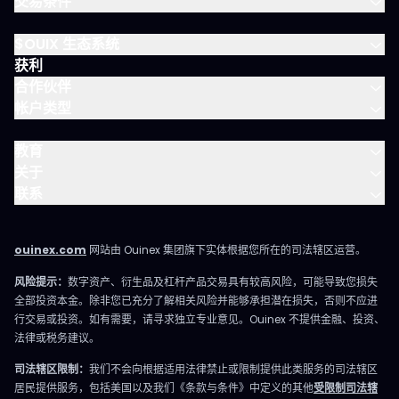
交易条件
$OUIX 生态系统
获利
合作伙伴
帐户类型
教育
关于
联系
ouinex.com
网站由 Ouinex 集团旗下实体根据您所在的司法辖区运营。
风险提示：
数字资产、衍生品及杠杆产品交易具有较高风险，可能导致您损失
全部投资本金。除非您已充分了解相关风险并能够承担潜在损失，否则不应进
行交易或投资。如有需要，请寻求独立专业意见。Ouinex 不提供金融、投资、
法律或税务建议。
司法辖区限制：
我们不会向根据适用法律禁止或限制提供此类服务的司法辖区
居民提供服务，包括美国以及我们《条款与条件》中定义的其他
受限制司法辖