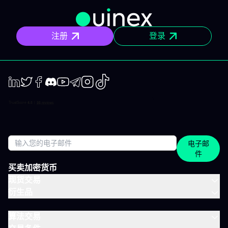
但有正职工作、有生活，无法整天盯着屏幕的人设计。 你将获得哪
些内容？ 精确的市场信息 清晰的情景与关键位，一目了然。你会明
确聚焦要点，不会分心。 明确的计划 预设了操作框架：关注区域、
注册
登录
预期情景与失效点。你不是临场才应付市场，而是有备而来。 短中
期简报 市场波动时，我们抓住波动性；趋势确定时，我们有系统地
跟随，覆盖短、中两个周期。 市场回顾 解读基于市场流动性、资金
流与真实投资者行为。不是猜测，也不是市井杂音。 IVLite的一天
举个例子，一天的节奏大致如下： 07:45 晨间简报 开盘前设定今日
基调。 09:12 今日计划，CAC 40 明确关注点、操作情景、失效
点。 14:30 中期简报，黄金 趋势形成时，科学跟随。 22:05 市场回
LinkedIn
Twiter
Facebook
Discord
Youtube
Telegram
Instagram
TikTok
顾，S&P 500 解读美盘收盘时的流动与资金面。 每日只需花几分钟
阅读，全天分布。这正是本套餐的核心：跟上市场节奏，不用占满
整天时间。 涵盖所有重要市场 IVT教练涵盖全球主流资产类别： 股
指：CAC、DAX、S&P 500、纳斯达克 股票：美国、欧洲、科技、
医疗 加密货币：BTC、ETH、SOL和山寨币 大宗商品：黄金、原
电子邮
油、白银 ETF：SPY、QQQ、MSCI World 免费、IVLite、VIP：如
件
何定位？ IVLite特意定位于免费账户与VIP之间。如果你想获取实用
内容但不需要全方位陪伴，这是最佳选择。 你会获得 免费 IVLite
买卖加密货币
VIP 晨间简报
现货交易
衍生品
算法交易