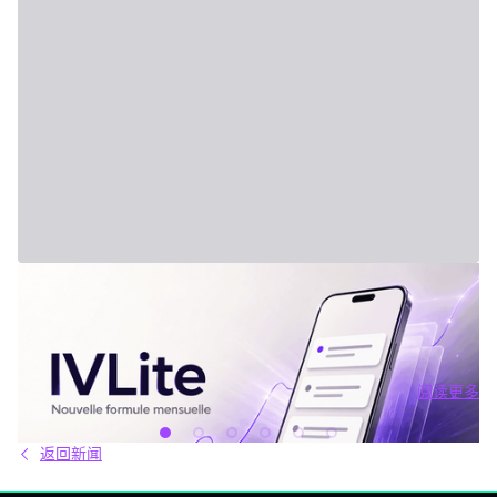
2026年7月31日 - Third Party
新套餐：IVLite
IVLite：IVT精华通知，每月仅29欧元 清晰的计划、市场简报和回
顾，直接送达您的手机与电脑，仅此而已。 问题不在于信息匮乏，
而是过剩。每天都有数十种分析、相互矛盾的观点和信号交织在市
场中。结果就是：你推迟，把事情留到“以后”，最后只能被动应对市
阅读更多
场，而不是主动掌控。 IVLite正是基于这个现象而诞生的。每月
阅读更多
29€，只为你提供一件事：IVT的核心内容通知。 IVLite究竟是什
么？ IVLite即IVT通知的访问权，仅此而已。 具体来说，你会在手机
返回新闻
和电脑上收到IVT教练们制作的清晰计划、短期及中期简报和市场回
顾。你打开、阅读，马上知道该关注什么、为什么。无需筛选冗杂
信息流，无需额外的动态，不会有无关填充内容。 专为积极投资、