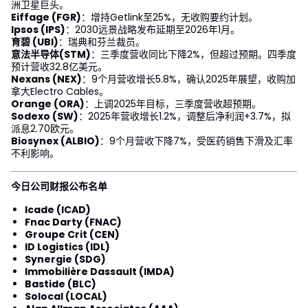
洲卫星巨头。
Eiffage (FGR)
：增持Getlink至25%，无收购要约计划。
Ipsos (IPS)
：2030远景战略发布延期至2026年1月。
育碧 (UBI)
：瑞典和芬兰裁员。
意法半导体(STM)
：三季度营收同比下降2%，但超过预期。四季度
预计营收32.8亿美元。
Nexans (NEX)
：9个月营收增长5.8%，确认2025年展望，收购加
拿大Electro Cables。
Orange (ORA)
：上调2025年目标，三季度营收超预期。
Sodexo (SW)
：2025年营收增长1.2%，调整后净利润+3.7%，拟
派息2.70欧元。
Biosynex (ALBIO)
：9个月营收下降7%，受医药销售下滑及汇率
不利影响。
今日公司财报公布名单
Icade (ICAD)
Fnac Darty (FNAC)
Groupe Crit (CEN)
ID Logistics (IDL)
Synergie (SDG)
Immobilière Dassault (IMDA)
Bastide (BLC)
Solocal (LOCAL)