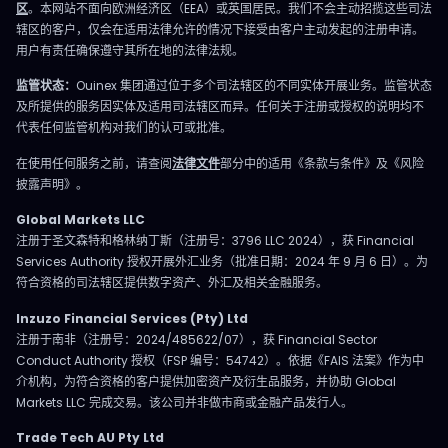
区
。本网站不面向欧洲经济区（EEA）或英国居民。我们不会主动招揽这些司法
辖区的客户，仅会在适用法律允许的情况下接受由客户主动发起的注册申请。
用户有责任确保遵守其所在地的法律法规。
监管状态：
Ouinex 集团通过位于多个司法辖区的不同实体开展业务。监管状态
及所提供的服务因实体及适用司法辖区而异。任何关于注册或授权的说明均不
代表任何监管机构对我们的认可或批准。
在使用任何服务之前，请查阅
法律文件
部分中的适用《条款与条件》及《风险
披露声明》。
Global Markets LLC
注册于圣文森特和格林纳丁斯（注册号：3796 LLC 2024），获 Financial
Services Authority 授权开展外汇业务（批准日期：2024 年 9 月 6 日）。为
符合资格的司法辖区提供数字资产、外汇及相关金融服务。
Inzuzo Financial Services (Pty) Ltd
注册于南非（注册号：2024/485622/07），获 Financial Sector
Conduct Authority 授权（FSP 编号：54742）。依据《FAIS 法案》作为中
介机构，为符合资格的客户提供加密资产及衍生品服务，并协助 Global
Markets LLC 完成交易。该公司并非做市商或金融产品发行人。
Trade Tech AU Pty Ltd