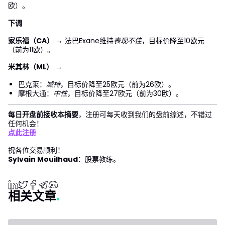
欧）。
下调
家乐福（CA）
→ 法巴Exane维持
表现不佳
，目标价降至10欧元
（前为11欧）。
米其林（ML）
→
巴克莱：
减持
，目标价降至25欧元（前为26欧）。
摩根大通：
中性
，目标价降至27欧元（前为30欧）。
每日开盘前接收本摘要
，注册可每天收到我们的盘前综述，不错过
任何机会！
点此注册
祝各位交易顺利！
Sylvain Mouilhaud
：股票教练。
相关文章