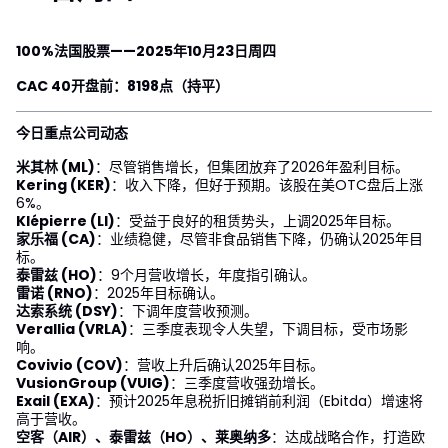
100%法国股票——2025年10月23日周四
CAC 40开盘前：8198点（持平）
今日重点公司动态
米其林 (ML)
：尽管销售增长，但集团放弃了2026年盈利目标。
Kering (KER)
：收入下降，但好于预期。该股在美OTC盘后上涨
6%。
Klépierre (LI)
：受益于良好的租赁势头，上调2025年目标。
家乐福 (CA)
：业绩稳健，尽管非食品销售下降，仍确认2025年目
标。
泰雷兹 (HO)
：9个月营收增长，年度指引确认。
雷诺 (RNO)
：2025年目标确认。
达索系统 (DSY)
：下调年度营收预测。
Verallia (VRLA)
：三季度表现令人失望，下调目标，受市场影
响。
Covivio (COV)
：营收上升后确认2025年目标。
VusionGroup (VUIG)
：三季度营收强劲增长。
Exail (EXA)
：预计2025年息税折旧摊销前利润（Ebitda）增速将
高于营收。
空客（AIR）、泰雷兹（HO）、莱奥纳多
：达成战略合作，打造欧