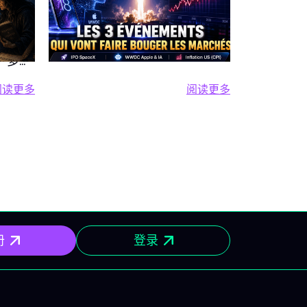
成为
6月8日周一——Apple WWDC &
周一 5月18
SpaceX IPO：AI与太空点燃市场
技大会揭开
集的一
本周开始便充满紧张氛围，人工
与动能 本
、多项
智能、宏观经济、企业财报与创
（INTC）
极可能
阅读更多
阅读更多
纪录IPO交织碰撞。 Apple焦点亮
切关注，期
支柱
阅读更多 2026年6月15日至19日股市一周前瞻：美联储、G
阅读更多 金融日程表
特别交
相WWDC Apple举办以“All
波动。 最超
星期
Systems Glow”为主题的
为Robo.ai
政治 当
WWDC开发者大会。 iOS 27、
Vishay P
G7峰
macOS 27、watchOS 27与
SunCar、E
对话进
visionOS 27的相关发布将备受瞩
Zoetis。 P
右整体
目，尤其是主打集成更多智能AI
Technol
7峰会
的全新Siri（Apple
得高空头兴
维加斯
册
登录
Intelligence）。 SpaceX历史性
百度（BID
会开幕，
IPO SpaceX预计于6月12日以每
Lument
施现代
股135美元上市。 目标：融资750
克100 Sh