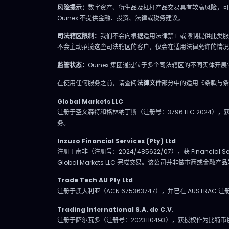
Bro
风险提示：
数字资产、衍生品及杠杆产品交易具有较高风险，可
流动性、资金流与真实投资者行
千芯片
Ouinex 不提供金融、投资、法律或税务建议。
为。不是猜测，也不是市井杂
乎所有
司法辖区限制：
我们不会向根据适用法律禁止或限制提供此类服
音。 IVLite的一天 举个例子，一
涨幅约+
不会主动招揽这些司法辖区的客户，仅会在适用法律允许的情况
天的节奏大致如下： 07:45 晨间
调，距
监管状态：
Ouinex 集团通过位于多个司法辖区的不同实
简报 开盘前设定今日基调。
量逐渐
09:12 今日计划，CAC 40 明确关
在使用任何服务之前，请查阅
法律文件
部分中的适用《条款与条
布局
注点、操作情景、失效点。 14:30
势参考
Global Markets LLC
中期简报，黄金 趋势形成时，科
注册于圣文森特和格林纳丁斯（注册号：3796 LLC 2024），获 F
202
务。
学跟随。 22:05 市场回顾，S&P
快速“
500 解读美盘收盘时的流动与资
Inzuzo Financial Services (Pty) Ltd
宽存
注册于南非（注册号：2024/485622/07），获 Financia
金面。 每日只需花几分钟阅读，
达60
Global Markets LLC 完成交易。该公司并非做市商或金融产
全天分布。这正是本套餐的核
（Mi
Trade Tech AU Pty Ltd
心：跟上市场节奏，不用占满整
的定单
注册于澳大利亚（ACN 675363747），并已在 AUSTRAC 注册为
天时间。 涵盖所有重要市场 IVT
收入
Trading International S.A. de C.V.
教练涵盖全球主流资产类别： 股
受此影
注册于萨尔瓦多（注册号：2023110493），获授权作为比特
指：CAC、DAX、S&P 500、纳