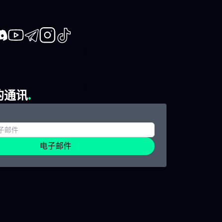
亿美元，估值约1.77万亿美元。
普中盘40
）财报公
这将成为航天、国防和半导体相
SpaceX
即将
关板块的重大事件。 其他备受关
大事件 2
票的除
注的IPO还有：Lannister
斯维加斯开启
口可乐
book
iscord
Youtube
Telegram
Instagram
TikTok
Mining（DRIL）、
勋将发表备受
联合健
ERock（EROC）、
Morga
的 市场
Forbright（FRBT）。 宏观经济
大会及Gam
DK）
的通讯
16:00（法国）：二手房销售
召开。 市
S）
（NAR） 21:00（法国）：消费者
指数相关资
美国房
预期调查（纽约联储） 美联储
5月19日 —
屋开工
FOMC会议（6月16-17日）前“静
聚焦市场 
济的关
电子邮件
默期”开始 财报与分红 发布公
发布与会议：
工报
司：Campbell's Company,
Brothers
026
Vail Resorts 除息观察：
Amer Spo
计算和
Alphabet、西方石油、
Canaa
Travelers、台积电（TSMC） 波
动。 重大事件
nt