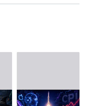
2026年6月6日 - Third Party
2026年5月16日 
19日
金融日程表——6月8日
2026
联
至12日一周展望
日每周