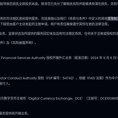
adcom：定制芯片和连接数
Industries（VMI） 8月W
能导致您损失全部投资本金。除非您已充分了解相关风险并能够承担潜在损失，否则
的网络设备。 TSMC：几
期货合约到期，能源市场
高端AI芯片的铸造厂，年
剧。 以下公司财报： Joh
务的司法辖区居民提供服务，包括美国以及我们《条款与条件》中定义的其他
受限制
100%。 Nvidia暂时回
Wiley & Sons（WLY） La
下接受由客户主动发起的注册申请。用户有责任确保遵守其所在地的法律法规。
离5月高点下跌约17%，力
Boy（LZB） 2026年6月1
体开展业务。监管状态及所提供的服务因实体及适用司法辖区而异。任何关于注册或授权
向foundry转移。逢下跌
三：美联储成全场焦点 美
件》及《风险披露声明》。
，以周线20日均线为主升趋
币政策会议是本周最重要
。 支柱二：存储与HBM，
件，投资者将关注未来降
inancial Services Authority 授权开展外汇业务（批准日期：2024 年
6年新宠 再强的芯片，若不能
表的线索。 重要时点 美国
喂数据”，都是空谈。高带
售数据，14:30公布。 美
储成为真正瓶颈，毛利率高
议，20:00宣布。 美联储
l Sector Conduct Authority 授权（FSP 编号：54742）。依据《FAI
~70%，前所未有。美光
Kevin Warsh新闻发布会，
品发行人。
cron）已签下16份到2030年
举行。 市场关注 经济增长
，确保收款220亿美元：
通胀变化。 关于人工智能
数字货币交易所（Digital Currency Exchange，DCE）（注册号：DCE100865
可预测，估值逻辑大不同。
力和通胀的评论。
响，智能手机、PC 紧缺，
币服务提供商开展业务。