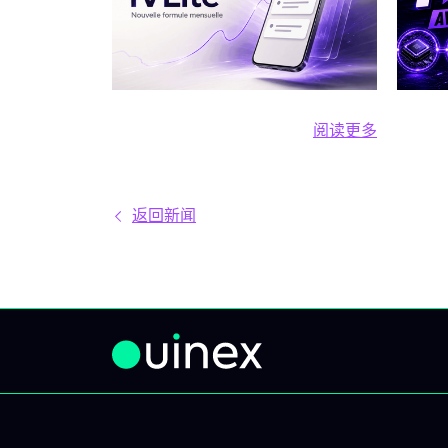
欧元 清晰的计划、市场简报和回
人工智
顾，直接送达您的手机与电脑，
动力。
仅此而已。 问题不在于信息匮
有实际
乏，而是过剩。每天都有数十种
位买
阅读更多
分析、相互矛盾的观点和信号交
内容
阅读更多 新套餐：
织在市场中。结果就是：你推
供一
迟，把事情留到“以后”，最后只
个支柱
返回新闻
能被动应对市场，而不是主动掌
出3
控。 IVLite正是基于这个现象而
次入
诞生的。每月29€，只为你提供
想深
一件事：IVT的核心内容通知。
每个
IVLite究竟是什么？ IVLite即IVT
补充：
通知的访问权，仅此而已。 具体
避免选
来说，你会在手机和电脑上收到
军股
IVT教练们制作的清晰计划、短期
险更
及中期简报和市场回顾。你打