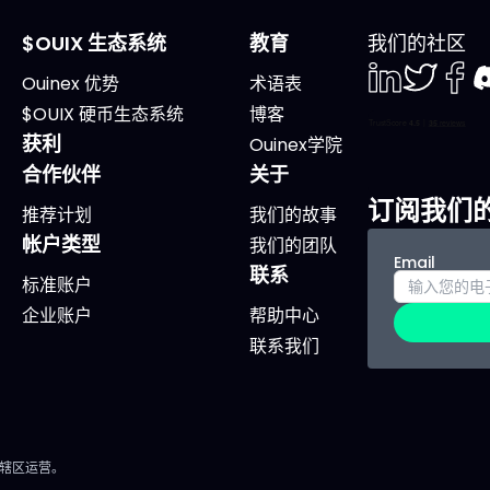
、工具、值得关注的股票和
Entertainment（PLAY
入场区域。 支柱一：算力，
布。 Kardigan（KARD）
$OUIX 生态系统
教育
我们的社区
脑 没有原始算力，就没有AI
IPO上市。 多只重量级股
Ouinex 优势
术语表
的训练与运转。这是根基，
息日： Altria（MO） 可
LinkedIn
Twiter
Face
D
$OUIX 硬币生态系统
博客
计算巨头的7500亿美元资
（KO） Meta（META） 
获利
Ouinex学院
大多投向这里。预计2026
康集团（UNH） 高波动标
合作伙伴
关于
半导体销售将逼近9750亿
高度关注： Sandisk（SN
订阅我们
一半与AI相关。 ETF：
推荐计划
我们的故事
AST SpaceMobile（AST
帐户类型
VanEck
我们的团队
2026年6月16日星期二：
Email
联系
conductor）。 0.35%费
地产指引市场方向 美国新
标准账户
仅26只成分股，前十大约占
数据将是评估房地产和经
企业账户
帮助中心
，市值加权。基金高度集
键参考。 关注要点 新屋开
联系我们
坚定押注头部公司。今年以
告，巴黎时间14:30发布。 2
超64%。 重点股票：
年纽约AWS峰会，聚焦云
dia：GPU和CUDA生态，数
AI。 以下公司投资者日：
芯片市场份额超80%。
SailPoint（SAIL） Valmo
法辖区运营。