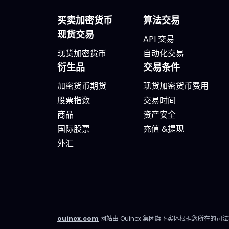
原因
开、阅读，马上知道该关注什
技术
买卖加密货币
算法交易
么、为什么。无需筛选冗杂信息
AI之
现货交易
API 交易
流，无需额外的动态，不会有无
模型
现货加密货币
自动化交易
关填充内容。 专为积极投资、但
今年云
衍生品
交易条件
有正职工作、有生活，无法整天
本支出
盯着屏幕的人设计。 你将获得哪
年全球
加密货币期货
现货加密货币费用
些内容？ 精确的市场信息 清晰的
美元，
股票指数
交易时间
情景与关键位，一目了然。你会
SMH（
商品
资产安全
明确聚焦要点，不会分心。 明确
Semi
国际股票
充值 &提现
的计划 预设了操作框架：关注区
率，
外汇
域、预期情景与失效点。你不是
70%
临场才应付市场，而是有备而
中，
来。 短中期简报 市场波动时，我
来涨幅
们抓住波动性；趋势确定时，我
Nvi
们有系统地跟随，覆盖短、中两
据中心
ouinex.com
网站由 Ouinex 集团旗下实体根据您所在的司
个周期。 市场回顾 解读基于市场