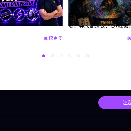
储、G7与三巫日
能是2026年市场的核心驱
但“整体买AI”这一概念并没
焦点
本周投资者将迎来格外密
意义，在FOMO情绪下高
周：美联储决议、G7峰会
入且不了解自己真正持有的
重要宏观数据披露，以及
阅读更多
，是很危险的。 本文为你提
IVLite
阅读更多 投资人工智能（AI）：四大
加剧市场波动的“三巫日”
个简单框架：四大支柱，每
易时段。 2026年6月15日
对应一个ETF，每个支柱给
一：法国G7峰会聚焦地缘
只核心股票，还有一条为你每
天的焦点是于埃维昂举办的
场设定的交易原则。如果你
会。市场将密切关注美伊
入了解，文末有完整视频。
展，这可能影响油价并左
支柱有两种组合方式，互为
投资者情绪。 关注要点 G
 ETF：可覆盖整个领域，
在埃维昂贯穿全周。 拉斯
注
错个股的风险。 2~3只领
HPE Discover 2026大
票：追求更高回报，相应风
聚焦人工智能与IT基础设
大。 每个支柱，你都能看到
化。 Dave & Buster's