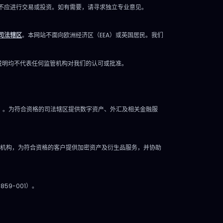
动性与动量 高波动：Seabridge
2026 Al
TI原油
不应进行交易或投资。如有需要，请寻求独立专业意见。
Gold、Medical Properties
度开发者大
波动加
Trust 超买（14日RSI）：Laser
智能新突破、G
n
司法辖区
。本网站不面向欧洲经济区（EEA）或英国居民。我们
Photonics、Solidion
及产品创新
-Z-
Technology 超卖：Mountain
Apple St
7日星期
的说明均不代表任何监管机构对我们的认可或批准。
Lake Acquisition、ADC
投资者大会 T
联储货
Therapeutics 空头兴趣高：
Investm
的事
Groupon、Vital Farms 6月9日
点：大众化
息时间
 9 月 6 日）。为符合资格的司法辖区提供数字资产、外汇及相关金融服
周二——消费与云端：零售与科技
零售销
财报焦点 主要发布 Casey's
联储决
General
主席
S 法案》作为中介机构，为符合资格的客户提供加密资产及衍生品服务，并协助
20:30
前景。
对生产
859-001）。