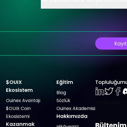
Kayıt
$OUIX
Eğitim
Topluluğum
Ekosistem
Blog
LinkedIn
Twiter
Face
D
Ouinex Avantajı
Sözlük
$OUIX Coin
Ouinex Akademisi
Hakkımızda
Ekosistemi
Kazanmak
Bültenim
Hikâyemiz