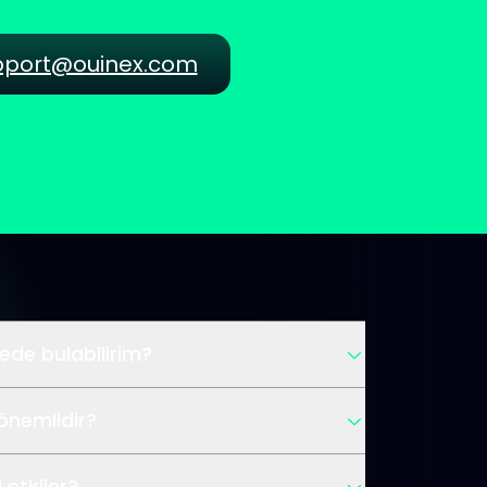
pport@ouinex.com
rede bulabilirim?
önemlidir?
 etkiler?