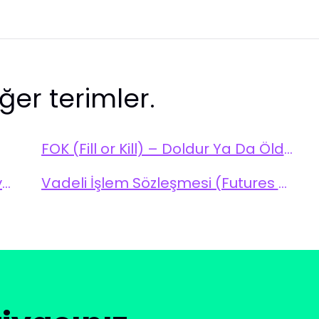
ğer terimler.
FOK (Fill or Kill) – Doldur Ya Da Öldür Emri
Temel Analiz (Fundamental Analysis)
Vadeli İşlem Sözleşmesi (Futures Contract)