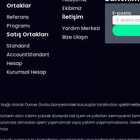
Ortaklar
Ekibimiz
E-posta
İletişim
Referans
Programı
Yardım Merkezi
Satış Ortakları
Bize Ulaşın
Standard
AccountStandart
Hesap
Kurumsal Hesap
bağlı olarak Ouinex Grubu bünyesindeki kuruluşlar tarafından işletilmekted
lı ürünlerin alım satımı yüksek düzeyde risk içerir ve yatırılan sermayenin ta
k durumda olmadan işlem yapmamalı veya yatırım yapmamalısınız. Gerekt
amaz.
mevzuat uyarınca bu hizmetlerin yasaklandığı veya kısıtlandığı yargı bölg