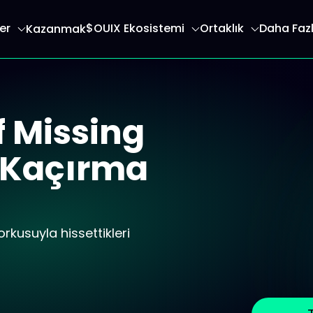
er
$OUIX Ekosistemi
Ortaklık
Daha Faz
Kazanmak
endirir
f Missing
ı Kaçırma
korkusuyla hissettikleri