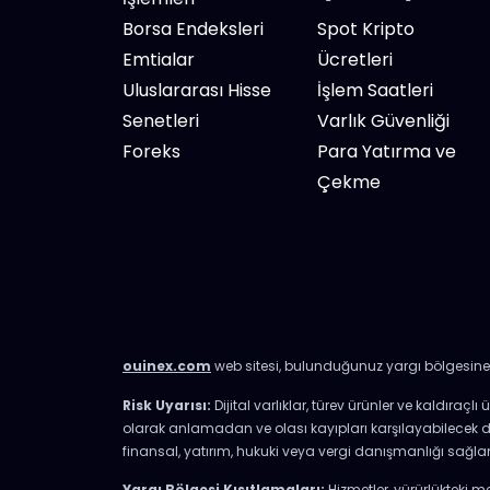
Borsa Endeksleri
Spot Kripto
Emtialar
Ücretleri
Uluslararası Hisse
İşlem Saatleri
Senetleri
Varlık Güvenliği
Foreks
Para Yatırma ve
Çekme
ouinex.com
web sitesi, bulunduğunuz yargı bölgesine 
Risk Uyarısı:
Dijital varlıklar, türev ürünler ve kaldıraç
olarak anlamadan ve olası kayıpları karşılayabilece
finansal, yatırım, hukuki veya vergi danışmanlığı sağl
Yargı Bölgesi Kısıtlamaları:
Hizmetler, yürürlükteki 