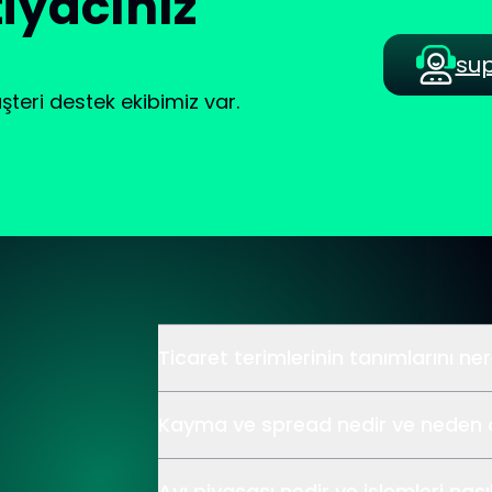
iyacınız
su
teri destek ekibimiz var.
Ticaret terimlerinin tanımlarını ne
Kayma ve spread nedir ve neden 
Ayı piyasası nedir ve işlemleri nasıl