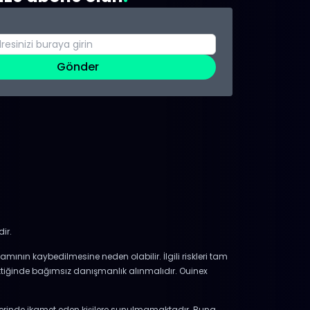
Gönder
ir.
mamının kaybedilmesine neden olabilir. İlgili riskleri tam
iğinde bağımsız danışmanlık alınmalıdır. Ouinex
elerinde ikamet eden kişilere sunulmamaktadır. Buna