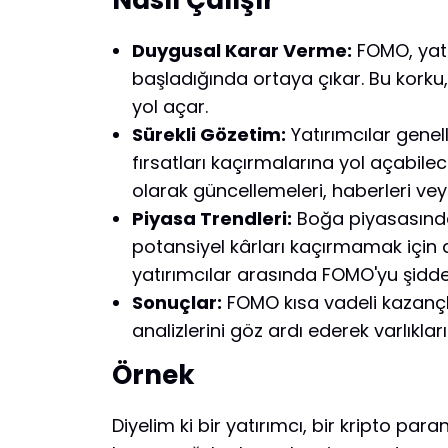
Duygusal Karar Verme:
FOMO, yatır
başladığında ortaya çıkar. Bu korku,
yol açar.
Sürekli Gözetim:
Yatırımcılar genel
fırsatları kaçırmalarına yol açabilec
olarak güncellemeleri, haberleri veya
Piyasa Trendleri:
Boğa piyasasında,
potansiyel kârları kaçırmamak için 
yatırımcılar arasında FOMO'yu şiddet
Sonuçlar:
FOMO kısa vadeli kazançlar
analizlerini göz ardı ederek varlıklar
Örnek
Diyelim ki bir yatırımcı, bir kripto par