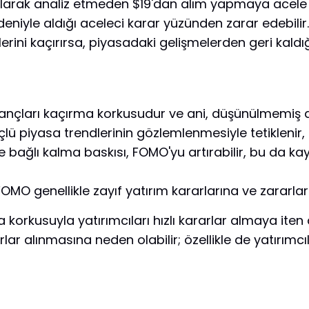
larak analiz etmeden $19'dan alım yapmaya acele e
iyle aldığı aceleci karar yüzünden zarar edebilir.
erini kaçırırsa, piyasadaki gelişmelerden geri kaldığ
azançları kaçırma korkusudur ve ani, düşünülmemiş al
güçlü piyasa trendlerinin gözlemlenmesiyle tetiklenir,
re bağlı kalma baskısı, FOMO'yu artırabilir, bu da 
FOMO genellikle zayıf yatırım kararlarına ve zararlar
 korkusuyla yatırımcıları hızlı kararlar almaya ite
arlar alınmasına neden olabilir; özellikle de yatırım