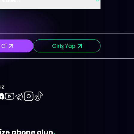
 Ol
Giriş Yap
uz
book
iscord
Youtube
Telegram
Instagram
TikTok
ize abone olun