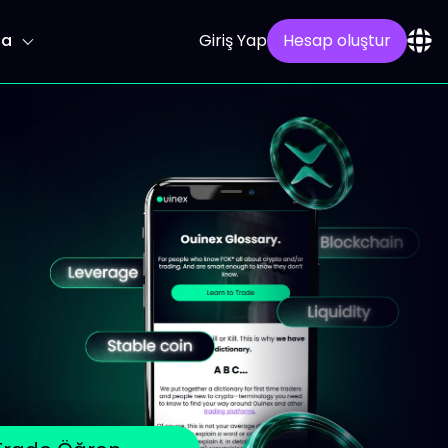
la
Giriş Yap
Hesap oluştur