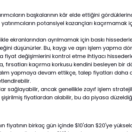
ımcıların başkalarının kâr elde ettiğini gördükleri
 yatırımcıların potansiyel kazançları kaçırmamak iç
likle ekranlarından ayrılmamak için baskı hissederl
eğini düşünürler. Bu, kaygı ve aşırı işlem yapma dön
 fiyat değişimlerini kontrol etme ihtiyacı hissederl
 fırsatları kaçırma korkusu kendini besleyen bir dö
alım yapmaya devam ettikçe, talep fiyatları daha da
lendirebilir.
 sağlayabilir, ancak genellikle zayıf işlem stratejil
ı şişirilmiş fiyatlardan alabilir, bu da piyasa düzeldi
anın fiyatının birkaç gün içinde $10'dan $20'ye yükse