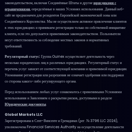
законодательством, включая Соединённые Штаты и другие
юрисдикции с
ограничениями
, определённые в наших Условиях использования. Данный веб-
сайт не предназначен для резидентов Европейской экономической зоны или
Соединённого Королевства. Мы не осуществляем активное привлечение клиентов
в этих юрисдикциях и принимаем регистрации только по собственной инициативе
клиента, если это допускается применимым законодательством. Пользователи
несут ответственность за соблюдение местных законов и нормативных
требований.
Регуляторный статус:
Группа Ouinex осуществляет деятельность через
несколько юридических лиц в различных юрисдикциях. Регуляторный статус и
перечень услуг зависят от соответствующей компании и применимой юрисдикции.
Упоминание регистрации или разрешения не означает одобрения или поддержки
со стороны какого-либо регулирующего органа.
Перед использованием любых услуг ознакомьтесь с применимыми Условиями
использования и Заявлением о раскрытии рисков, доступными в разделе
Юридические документы
.
Global Markets LLC
Зарегистрирована в Сент-Винсенте и Гренадинах (рег. № 3796 LLC 2024),
уполномочена Financial Services Authority на осуществление деятельности