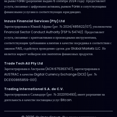
на рынке Forex (разрешение выдано 6 сентября 2024 года). Предоставляет
услуги, связанные с цифровыми активами, рынком Forex и сопутствующими
финансовыми услугами в соответствующих юрисдикциях.
Inzuzo Financial Services (Pty) Ltd
Зарегистрирована в Южной Африке (рег. № 2024/485622/07), уполномочена
Financial Sector Conduct Authority (FSP № 54742). Предоставляет
услуги, связанные с криптоактивами и производными инструментами,
соответствующим требованиям клиентам в качестве посредника в соответствии с
законом FAIS, содействуя проведению сделок для Global Markets LLC. Не
является маркет-мейкером или эмитентом финансовых продуктов.
Trade Tech AU Pty Ltd
Зарегистрирована в Австралии (ACN 675363747), зарегистрирована в
AUSTRAC в качестве Digital Currency Exchange (DCE) (рег. №
DCE100865859-001).
Trading International S.A. de C.V.
Зарегистрирована в Сальвадоре (рег. № 2023110493), имеет разрешение на
деятельность в качестве поставщика услуг Bitcoin.