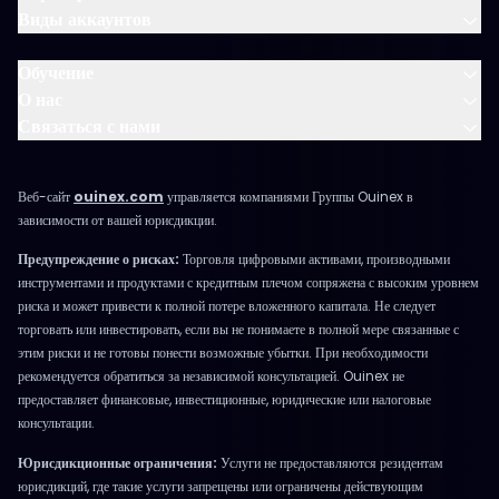
Виды аккаунтов
Обучение
О нас
Связаться с нами
Веб-сайт
ouinex.com
управляется компаниями Группы Ouinex в
зависимости от вашей юрисдикции.
Предупреждение о рисках:
Торговля цифровыми активами, производными
инструментами и продуктами с кредитным плечом сопряжена с высоким уровнем
риска и может привести к полной потере вложенного капитала. Не следует
торговать или инвестировать, если вы не понимаете в полной мере связанные с
этим риски и не готовы понести возможные убытки. При необходимости
рекомендуется обратиться за независимой консультацией. Ouinex не
предоставляет финансовые, инвестиционные, юридические или налоговые
консультации.
Юрисдикционные ограничения:
Услуги не предоставляются резидентам
юрисдикций, где такие услуги запрещены или ограничены действующим