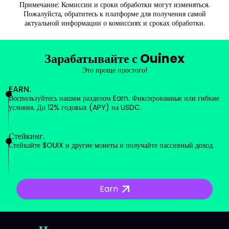
Примечание: Комиссии и сроки обработки могут изменяться.
Пожалуйста, обратитесь к платформе для получения самой
актуальной информации о комиссиях и сроках обработки.
Зарабатывайте с Ouinex
Это проще простого!
EARN.
Воспользуйтесь нашим разделом Earn. Фиксированные или гибкие
условия. До 12% годовых (APY) на USDC.
Стейкинг.
Стейкайте $OUIX и другие монеты и получайте пассивный доход.
Earn