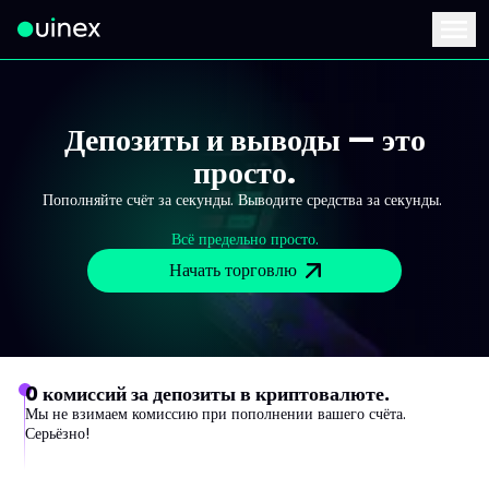
Это логотип, при нажатии на который вы перейдете на главную стран
Menu
Депозиты и выводы — это
просто.
Пополняйте счёт за секунды. Выводите средства за секунды.
Всё предельно просто.
Начать торговлю
0 комиссий за депозиты в криптовалюте.
Мы не взимаем комиссию при пополнении вашего счёта.
Серьёзно!