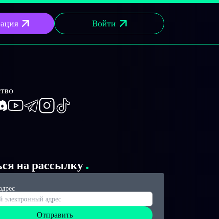
рация
Войти
тво
book
iscord
Youtube
Telegram
Instagram
TikTok
ься на рассылку
адрес
Отправить