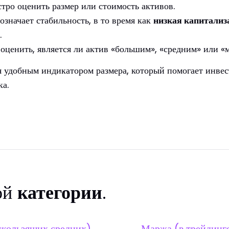
тро оценить размер или стоимость активов.
значает стабильность, в то время как
низкая капитализ
.
оценить, является ли актив «большим», «средним» или «м
я удобным индикатором размера, который помогает инвес
ка.
ой
категории
.
скользящих средних)
Маржа (в трейдинг