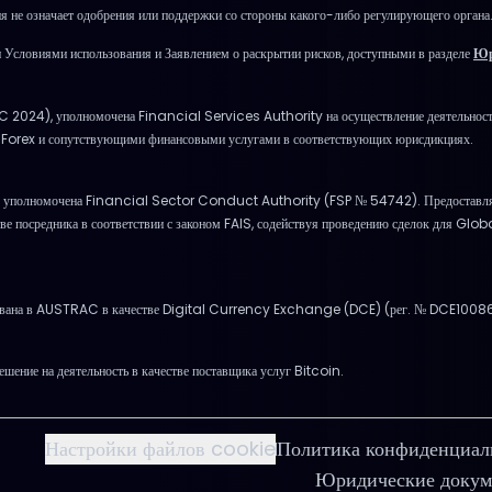
 не означает одобрения или поддержки со стороны какого-либо регулирующего органа
Условиями использования и Заявлением о раскрытии рисков, доступными в разделе
Юр
LC 2024), уполномочена Financial Services Authority на осуществление деятельност
м Forex и сопутствующими финансовыми услугами в соответствующих юрисдикциях.
уполномочена Financial Sector Conduct Authority (FSP № 54742). Предоставляет
ве посредника в соответствии с законом FAIS, содействуя проведению сделок для Glo
ирована в AUSTRAC в качестве Digital Currency Exchange (DCE) (рег. № DCE100
шение на деятельность в качестве поставщика услуг Bitcoin.
Настройки файлов cookie
Политика конфиденциал
Юридические доку