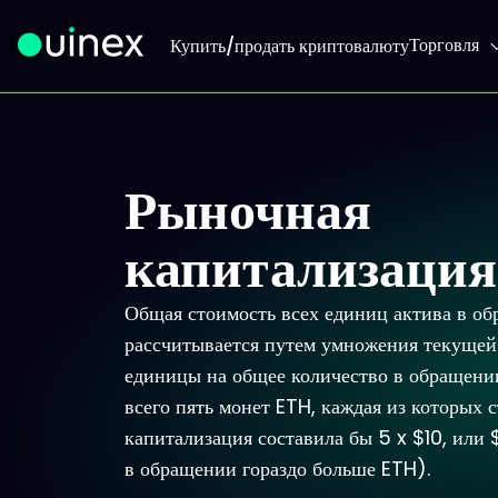
Торговля
Купить/продать криптовалюту
Это логотип, при нажатии на который вы перейдете на
Рыночная
капитализация
Общая стоимость всех единиц актива в об
рассчитывается путем умножения текуще
единицы на общее количество в обращени
всего пять монет ETH, каждая из которых с
капитализация составила бы 5 x $10, или 
в обращении гораздо больше ETH).