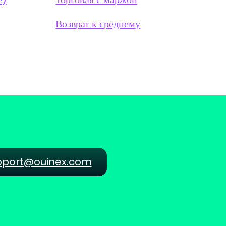
Возврат к среднему
pport@ouinex.com