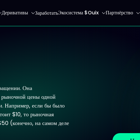
Деривативы
Экосистема $Ouix
Партнёрство
Заработать
 главную страницу
ращении. Она
й рыночной цены одной
и. Например, если бы было
тоит $10, то рыночная
$50 (конечно, на самом деле