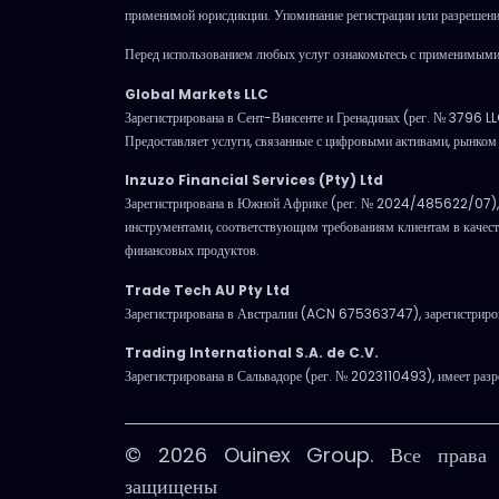
применимой юрисдикции. Упоминание регистрации или разрешения
Перед использованием любых услуг ознакомьтесь с применимыми 
Global Markets LLC
Зарегистрирована в Сент-Винсенте и Гренадинах (рег. № 3796 L
Предоставляет услуги, связанные с цифровыми активами, рынко
Inzuzo Financial Services (Pty) Ltd
Зарегистрирована в Южной Африке (рег. № 2024/485622/07), 
инструментами, соответствующим требованиям клиентам в качест
финансовых продуктов.
Trade Tech AU Pty Ltd
Зарегистрирована в Австралии (ACN 675363747), зарегистр
Trading International S.A. de C.V.
Зарегистрирована в Сальвадоре (рег. № 2023110493), имеет разре
© 2026 Ouinex Group. Все права
защищены