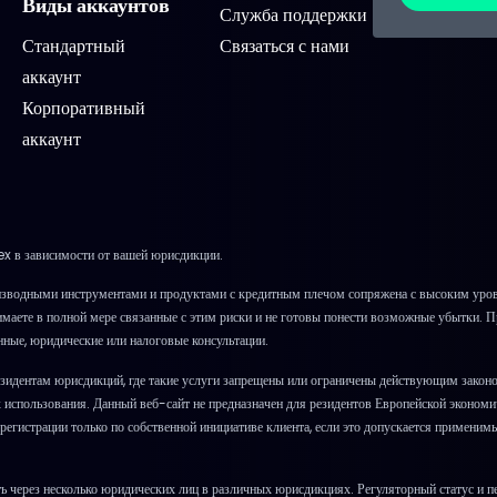
Виды аккаунтов
Служба поддержки
Стандартный
Связаться с нами
аккаунт
Корпоративный
аккаунт
x в зависимости от вашей юрисдикции.
зводными инструментами и продуктами с кредитным плечом сопряжена с высоким уровн
онимаете в полной мере связанные с этим риски и не готовы понести возможные убытки. 
нные, юридические или налоговые консультации.
зидентам юрисдикций, где такие услуги запрещены или ограничены действующим закон
х использования. Данный веб-сайт не предназначен для резидентов Европейской эконом
егистрации только по собственной инициативе клиента, если это допускается применимы
 через несколько юридических лиц в различных юрисдикциях. Регуляторный статус и пе