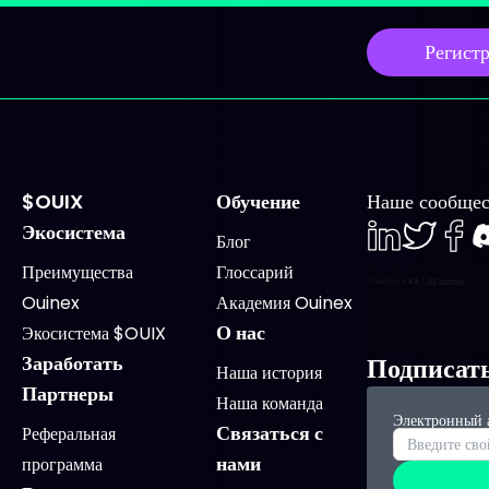
Регист
$OUIX
Обучение
Наше сообщес
Экосистема
Блог
LinkedIn
Twiter
Face
D
Преимущества
Глоссарий
Ouinex
Академия Ouinex
О нас
Экосистема $OUIX
Заработать
Подписат
Наша история
Партнеры
Наша команда
Электронный 
Связаться с
Реферальная
нами
программа