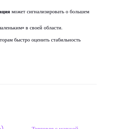
ация
может сигнализировать о большем
аленьким» в своей области.
торам быстро оценить стабильность
е)
Торговля с маржой