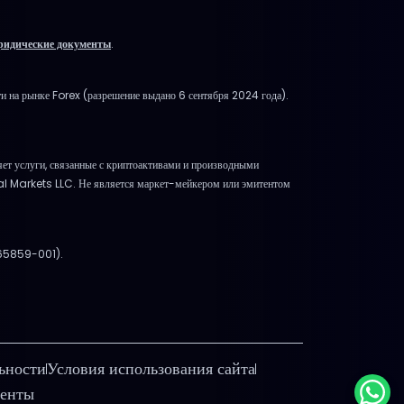
.
идические документы
.
и на рынке Forex (разрешение выдано 6 сентября 2024 года).
 услуги, связанные с криптоактивами и производными
bal Markets LLC. Не является маркет-мейкером или эмитентом
865859-001).
ьности
Условия использования сайта
менты