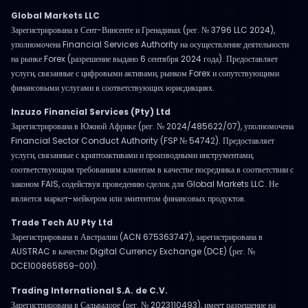
Global Markets LLC
Зарегистрирована в Сент-Винсенте и Гренадинах (рег. № 3796 LLC 2024),
уполномочена Financial Services Authority на осуществление деятельности
на рынке Forex (разрешение выдано 6 сентября 2024 года). Предоставляет
услуги, связанные с цифровыми активами, рынком Forex и сопутствующими
финансовыми услугами в соответствующих юрисдикциях.
Inzuzo Financial Services (Pty) Ltd
Зарегистрирована в Южной Африке (рег. № 2024/485622/07), уполномочена
Financial Sector Conduct Authority (FSP № 54742). Предоставляет
услуги, связанные с криптоактивами и производными инструментами,
соответствующим требованиям клиентам в качестве посредника в соответствии с
законом FAIS, содействуя проведению сделок для Global Markets LLC. Не
является маркет-мейкером или эмитентом финансовых продуктов.
Trade Tech AU Pty Ltd
Зарегистрирована в Австралии (ACN 675363747), зарегистрирована в
AUSTRAC в качестве Digital Currency Exchange (DCE) (рег. №
DCE100865859-001).
Trading International S.A. de C.V.
Зарегистрирована в Сальвадоре (рег. № 2023110493), имеет разрешение на