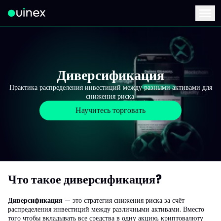
Это логотип, при нажатии на который вы перейдете на главную стран
Menu
Диверсификация
Практика распределения инвестиций между разными активами для
снижения риска.
Научитесь торговать
Что такое диверсификация?
Диверсификация
— это стратегия снижения риска за счёт
распределения инвестиций между различными активами. Вместо
того чтобы вкладывать все средства в одну акцию, криптовалюту