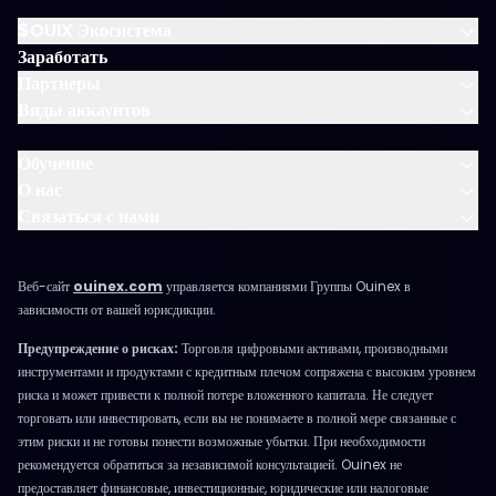
$OUIX Экосистема
Заработать
Партнеры
Виды аккаунтов
Обучение
О нас
Связаться с нами
Веб-сайт
ouinex.com
управляется компаниями Группы Ouinex в
зависимости от вашей юрисдикции.
Предупреждение о рисках:
Торговля цифровыми активами, производными
инструментами и продуктами с кредитным плечом сопряжена с высоким уровнем
риска и может привести к полной потере вложенного капитала. Не следует
торговать или инвестировать, если вы не понимаете в полной мере связанные с
этим риски и не готовы понести возможные убытки. При необходимости
рекомендуется обратиться за независимой консультацией. Ouinex не
предоставляет финансовые, инвестиционные, юридические или налоговые