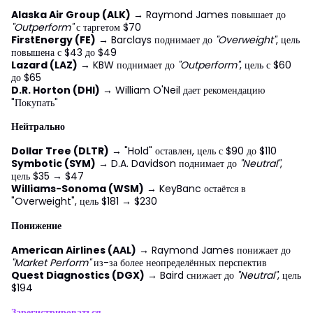
Alaska Air Group (ALK)
→ Raymond James повышает до
"Outperform"
с таргетом $70
FirstEnergy (FE)
→ Barclays поднимает до
"Overweight"
, цель
повышена с $43 до $49
Lazard (LAZ)
→ KBW поднимает до
"Outperform"
, цель с $60
до $65
D.R. Horton (DHI)
→ William O'Neil дает рекомендацию
"Покупать"
Нейтрально
Dollar Tree (DLTR)
→ "Hold" оставлен, цель с $90 до $110
Symbotic (SYM)
→ D.A. Davidson поднимает до
"Neutral"
,
цель $35 → $47
Williams-Sonoma (WSM)
→ KeyBanc остаётся в
"Overweight", цель $181 → $230
Понижение
American Airlines (AAL)
→ Raymond James понижает до
"Market Perform"
из-за более неопределённых перспектив
Quest Diagnostics (DGX)
→ Baird снижает до
"Neutral"
, цель
$194
Зарегистрироваться