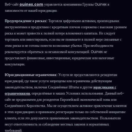
Веб-сайт
ouinex.com
управляется компаниями Группы Ouinex в
зависимости от вашей юрисдикции.
Предупреждение о рисках:
Торговля цифровыми активами, производными
инструментами и продуктами с кредитным плечом сопряжена с высоким уровнем
риска и может привести к полной потере вложенного капитала. Не следует
торговать или инвестировать, если вы не понимаете в полной мере связанные с
этим риски и не готовы понести возможные убытки. При необходимости
рекомендуется обратиться за независимой консультацией. Ouinex не
предоставляет финансовые, инвестиционные, юридические или налоговые
консультации.
Юрисдикционные ограничения:
Услуги не предоставляются резидентам
юрисдикций, где такие услуги запрещены или ограничены действующим
законодательством, включая Соединённые Штаты и другие
юрисдикции с
ограничениями
, определённые в наших Условиях использования. Данный веб-
сайт не предназначен для резидентов Европейской экономической зоны или
Соединённого Королевства. Мы не осуществляем активное привлечение клиентов
в этих юрисдикциях и принимаем регистрации только по собственной инициативе
клиента, если это допускается применимым законодательством. Пользователи
несут ответственность за соблюдение местных законов и нормативных
требований.