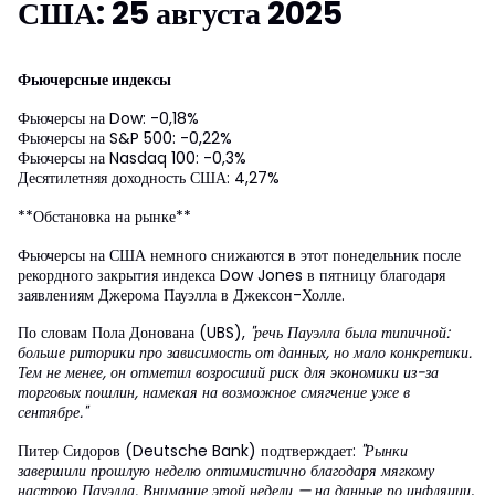
США: 25 августа 2025
Фьючерсные индексы
Фьючерсы на Dow: -0,18%
Фьючерсы на S&P 500: -0,22%
Фьючерсы на Nasdaq 100: -0,3%
Десятилетняя доходность США: 4,27%
**Обстановка на рынке**
Фьючерсы на США немного снижаются в этот понедельник после
рекордного закрытия индекса Dow Jones в пятницу благодаря
заявлениям Джерома Пауэлла в Джексон-Холле.
По словам Пола Донована (UBS),
"речь Пауэлла была типичной:
больше риторики про зависимость от данных, но мало конкретики.
Тем не менее, он отметил возросший риск для экономики из-за
торговых пошлин, намекая на возможное смягчение уже в
сентябре."
Питер Сидоров (Deutsche Bank) подтверждает:
"Рынки
завершили прошлую неделю оптимистично благодаря мягкому
настрою Пауэлла. Внимание этой недели — на данные по инфляции,