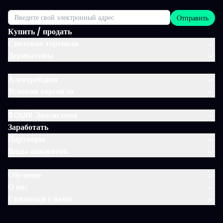
Отправить
Купить / продать
Спотовая торговля
Деривативы
Алготрейдинг
Условия торговли
$OUIX Экосистема
Заработать
Партнеры
Виды аккаунтов
Обучение
О нас
Связаться с нами