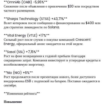
**OmniAb (OABI) -5,95%**
Снижение после объявления о привлечении $30 млн посредством
частного размещения.
**Sharps Technology (STSS) +43,71%**
Взлет котировок после сообщения о финансировании на $400 млн
для стратегии ликвидности по Solana.
**Vital Energy (VTLE) +17%**
Сильный рост после слухов о покупке компанией Crescent
Energy, официальный анонс ожидается на этой неделе.
**Sasol (SSL) +7,15%**
Рост на фоне возвращения к годовой прибыли благодаря
сокращению затрат. Компания инвестирует в углеродные кредиты и
возобновляемую энергетику.
**Nio (NIO) +6%**
Рост продолжается после презентации нового, более доступного
внедорожника ES8 с подпиской на батарею. Поставки ожидаются в
сентябре.
**Изменения рейтинга**
Повышение