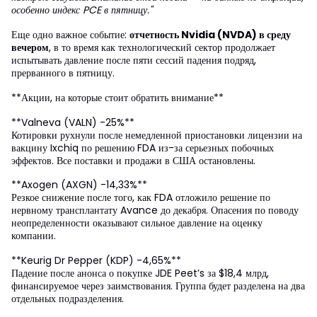
особенно индекс PCE в пятницу."
Еще одно важное событие:
отчетность Nvidia (NVDA) в среду
вечером
, в то время как технологический сектор продолжает
испытывать давление после пяти сессий падения подряд,
прерванного в пятницу.
**Акции, на которые стоит обратить внимание**
**Valneva (VALN) -25%**
Котировки рухнули после немедленной приостановки лицензии на
вакцину Ixchiq по решению FDA из-за серьезных побочных
эффектов. Все поставки и продажи в США остановлены.
**Axogen (AXGN) -14,33%**
Резкое снижение после того, как FDA отложило решение по
нервному трансплантату Avance до декабря. Опасения по поводу
неопределенности оказывают сильное давление на оценку
компании.
**Keurig Dr Pepper (KDP) -4,65%**
Падение после анонса о покупке JDE Peet’s за $18,4 млрд,
финансируемое через заимствования. Группа будет разделена на два
отдельных подразделения.