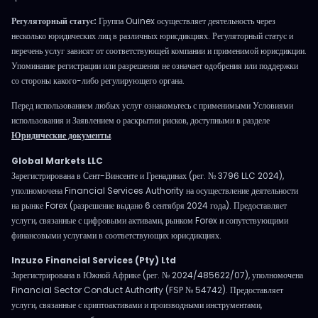
Регуляторный статус:
Группа Ouinex осуществляет деятельность через
несколько юридических лиц в различных юрисдикциях. Регуляторный статус и
перечень услуг зависят от соответствующей компании и применимой юрисдикции.
Упоминание регистрации или разрешения не означает одобрения или поддержки
со стороны какого-либо регулирующего органа.
Перед использованием любых услуг ознакомьтесь с применимыми Условиями
использования и Заявлением о раскрытии рисков, доступными в разделе
Юридические документы
.
Global Markets LLC
Зарегистрирована в Сент-Винсенте и Гренадинах (рег. № 3796 LLC 2024),
уполномочена Financial Services Authority на осуществление деятельности
на рынке Forex (разрешение выдано 6 сентября 2024 года). Предоставляет
услуги, связанные с цифровыми активами, рынком Forex и сопутствующими
финансовыми услугами в соответствующих юрисдикциях.
Inzuzo Financial Services (Pty) Ltd
Зарегистрирована в Южной Африке (рег. № 2024/485622/07), уполномочена
Financial Sector Conduct Authority (FSP № 54742). Предоставляет
услуги, связанные с криптоактивами и производными инструментами,