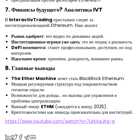
Централизация против философии Ethereum
7. Финансы будущего? Аналитика IVT
В
InteractivTrading
пристально следят за
институционализацией Ethereum. Наш анализ:
Рынок одобряет
: что видно по динамике акций.
Институционные игроки уже здесь
: это не опция, а реальность.
DeFi поменяется
: станет профессиональнее, доступнее, но под
контролем.
Идеальное время
: принятие, доходность, внимание рынка.
8. Главные выводы
The Ether Machine
хочет стать BlackRock Ethereum.
Мощная регулируемая структура под покровительством
гигантов отрасли.
Возможности для дохода... но вызовы для управления и
проблемы централизации.
Важный тикер:
ETHM
(ожидается к концу 2025).
Криптоэкосистема как никогда привлекательна для институций.
https://www.youtube.com/watch?v=7UiXXqJXg-g