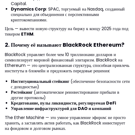
Capital.
Dynamics Corp
: SPAC, торгуемый на Nasdaq, созданный
специально для объединения с перспективными
криптокомпаниями.
Цель — вывести новую структуру на биржу к концу 2025 года под
тикером
ETHM
.
2. Почему её называют BlackRock Ethereum?
BlackRock управляет более чем 10 триллионами долларов и
символизирует мировой финансовый элитаризм. BlackRock на
Ethereum — это централизованная структура, способная привлечь
институты в блокчейн и предложить передовые решения:
Институциональный стейкинг
(обеспечение безопасности сети
с доходностью)
Рестейкинг
(автоматическое реинвестирование прибыли в
другие протоколы)
Кредитование, пулы ликвидности, регулируемая DeFi
Управление инфраструктурой для DAO и компаний
The Ether Machine — это умное управление эфиром: не просто
хранить, а заставлять актив работать, как BlackRock инвестирует
на фондовом и долговом рынках.