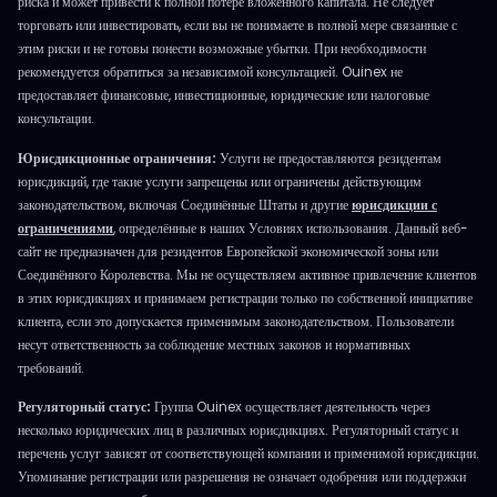
риска и может привести к полной потере вложенного капитала. Не следует
торговать или инвестировать, если вы не понимаете в полной мере связанные с
этим риски и не готовы понести возможные убытки. При необходимости
рекомендуется обратиться за независимой консультацией. Ouinex не
предоставляет финансовые, инвестиционные, юридические или налоговые
консультации.
Юрисдикционные ограничения:
Услуги не предоставляются резидентам
юрисдикций, где такие услуги запрещены или ограничены действующим
законодательством, включая Соединённые Штаты и другие
юрисдикции с
ограничениями
, определённые в наших Условиях использования. Данный веб-
сайт не предназначен для резидентов Европейской экономической зоны или
Соединённого Королевства. Мы не осуществляем активное привлечение клиентов
в этих юрисдикциях и принимаем регистрации только по собственной инициативе
клиента, если это допускается применимым законодательством. Пользователи
несут ответственность за соблюдение местных законов и нормативных
требований.
Регуляторный статус:
Группа Ouinex осуществляет деятельность через
несколько юридических лиц в различных юрисдикциях. Регуляторный статус и
перечень услуг зависят от соответствующей компании и применимой юрисдикции.
Упоминание регистрации или разрешения не означает одобрения или поддержки