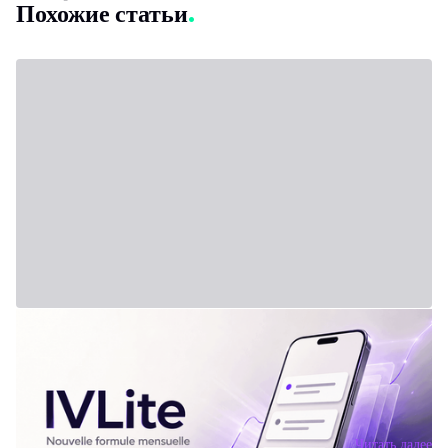
Похожие статьи
31 июля 2026 г. - Third Party
Новый тариф: IVLite
IVLite: только суть IVT в уведомлениях, за 29 €/мес Чёткие планы,
рыночные брифинги и дебрифинги — на твой телефон и
компьютер. Только главное. Проблема не в недостатке информации.
Проблема — в её избытке. Каждый день десятки анализов и
противоречивых мнений пересекаются на рынках. В итоге —
Читать далее
откладываешь на «потом» и