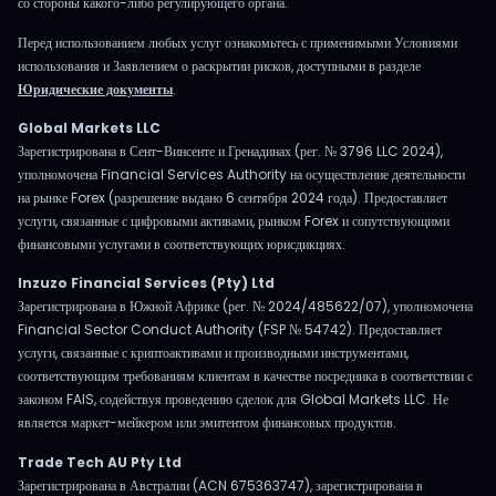
со стороны какого-либо регулирующего органа.
Перед использованием любых услуг ознакомьтесь с применимыми Условиями
использования и Заявлением о раскрытии рисков, доступными в разделе
Юридические документы
.
Global Markets LLC
Зарегистрирована в Сент-Винсенте и Гренадинах (рег. № 3796 LLC 2024),
уполномочена Financial Services Authority на осуществление деятельности
на рынке Forex (разрешение выдано 6 сентября 2024 года). Предоставляет
услуги, связанные с цифровыми активами, рынком Forex и сопутствующими
финансовыми услугами в соответствующих юрисдикциях.
Inzuzo Financial Services (Pty) Ltd
Зарегистрирована в Южной Африке (рег. № 2024/485622/07), уполномочена
Financial Sector Conduct Authority (FSP № 54742). Предоставляет
услуги, связанные с криптоактивами и производными инструментами,
соответствующим требованиям клиентам в качестве посредника в соответствии с
законом FAIS, содействуя проведению сделок для Global Markets LLC. Не
является маркет-мейкером или эмитентом финансовых продуктов.
Trade Tech AU Pty Ltd
Зарегистрирована в Австралии (ACN 675363747), зарегистрирована в