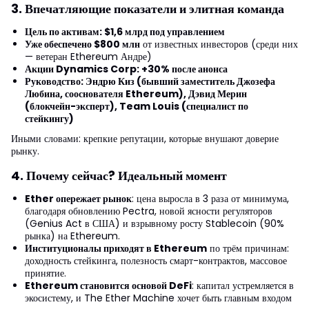
3. Впечатляющие показатели и элитная команда
Цель по активам: $1,6 млрд под управлением
Уже обеспечено $800 млн
от известных инвесторов (среди них
— ветеран Ethereum Андре)
Акции Dynamics Corp: +30% после анонса
Руководство: Эндрю Киз (бывший заместитель Джозефа
Любина, сооснователя Ethereum), Дэвид Мерин
(блокчейн-эксперт), Team Louis (специалист по
стейкингу)
Иными словами: крепкие репутации, которые внушают доверие
рынку.
4. Почему сейчас? Идеальный момент
Ether опережает рынок
: цена выросла в 3 раза от минимума,
благодаря обновлению Pectra, новой ясности регуляторов
(Genius Act в США) и взрывному росту Stablecoin (90%
рынка) на Ethereum.
Институционалы приходят в Ethereum
по трём причинам:
доходность стейкинга, полезность смарт-контрактов, массовое
принятие.
Ethereum становится основой DeFi
: капитал устремляется в
экосистему, и The Ether Machine хочет быть главным входом