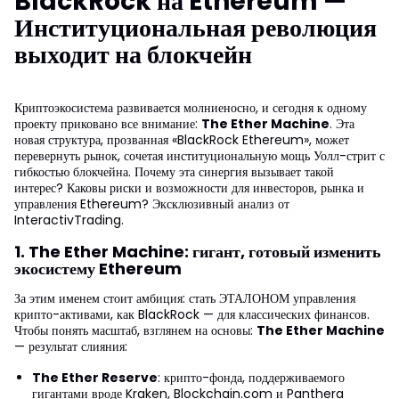
BlackRock на Ethereum —
Институциональная революция
выходит на блокчейн
Криптоэкосистема развивается молниеносно, и сегодня к одному
проекту приковано все внимание:
The Ether Machine
. Эта
новая структура, прозванная «BlackRock Ethereum», может
перевернуть рынок, сочетая институциональную мощь Уолл-стрит с
гибкостью блокчейна. Почему эта синергия вызывает такой
интерес? Каковы риски и возможности для инвесторов, рынка и
управления Ethereum? Эксклюзивный анализ от
InteractivTrading.
1. The Ether Machine: гигант, готовый изменить
экосистему Ethereum
За этим именем стоит амбиция: стать ЭТАЛОНОМ управления
крипто-активами, как BlackRock — для классических финансов.
Чтобы понять масштаб, взглянем на основы:
The Ether Machine
— результат слияния:
The Ether Reserve
: крипто-фонда, поддерживаемого
гигантами вроде Kraken, Blockchain.com и Panthera