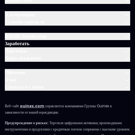
Деривативы
Алготрейдинг
Условия торговли
$OUIX Экосистема
Заработать
Партнеры
Виды аккаунтов
Обучение
О нас
Связаться с нами
Веб-сайт
ouinex.com
управляется компаниями Группы Ouinex в
зависимости от вашей юрисдикции.
Предупреждение о рисках:
Торговля цифровыми активами, производными
инструментами и продуктами с кредитным плечом сопряжена с высоким уровнем