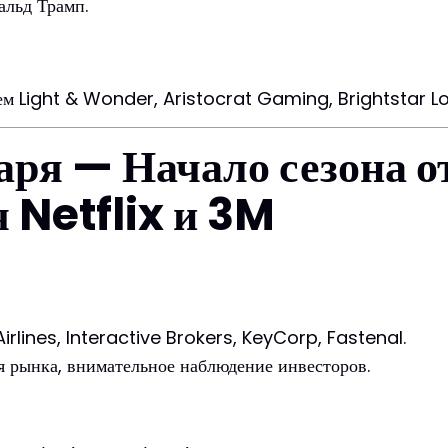
альд Трамп.
ем Light & Wonder, Aristocrat Gaming, Brightstar Lo
аря — Начало сезона о
 Netflix и 3M
rlines, Interactive Brokers, KeyCorp, Fastenal.
ия рынка, внимательное наблюдение инвесторов.