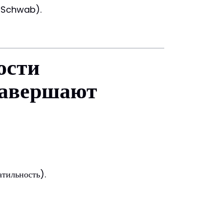
s Schwab).
ости
завершают
тильность).