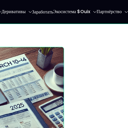
Деривативы
Экосистема $Ouix
Партнёрство
Заработать
 главную страницу