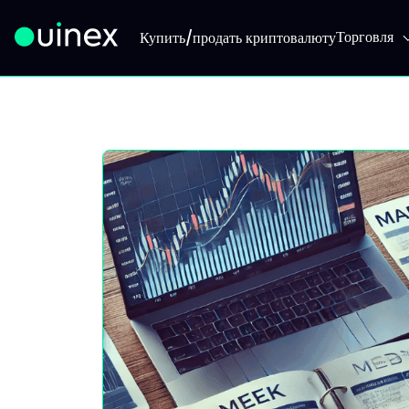
Торговля
Купить/продать криптовалюту
Это логотип, при нажатии на который вы перейдете на