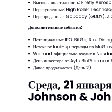
Высокая волатильность: Firefly Aeros
Перекупленные: High Roller Technolo
Перепроданные: GoDaddy (GDDY), Zi
Дополнительные события:
Потенциальные IPO: BitGo, Riku Dinin
Истекают lock-up периоды по McGraw 
Walmart официально входит в Nasdaq
День инвестора от Aytu BioPharma в 
Давос продолжается (День 2).
Среда, 21 январ
Johnson & John