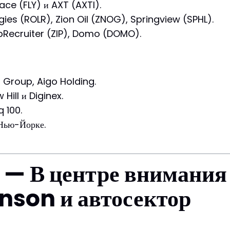
pace (FLY) и AXT (AXTI).
gies (ROLR), Zion Oil (ZNOG), Springview (SPHL).
pRecruiter (ZIP), Domo (DOMO).
g Group, Aigo Holding.
Hill и Diginex.
 100.
Нью-Йорке.
я — В центре внимания
son и автосектор