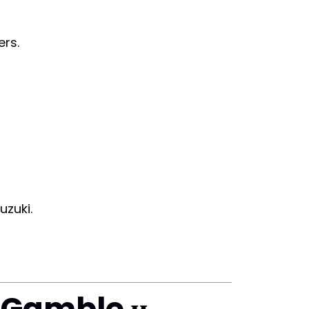
ers.
uzuki.
& Gamble и