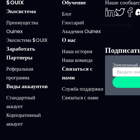
$OUIX
Обучение
Наше сообщес
Экосистема
Блог
LinkedIn
Twiter
Face
D
Преимущества
Глоссарий
Ouinex
Академия Ouinex
О нас
Экосистема $OUIX
Заработать
Подписат
Наша история
Партнеры
Наша команда
Электронный 
Связаться с
Реферальная
нами
программа
Виды аккаунтов
Служба поддержки
Стандартный
Связаться с нами
аккаунт
Корпоративный
аккаунт