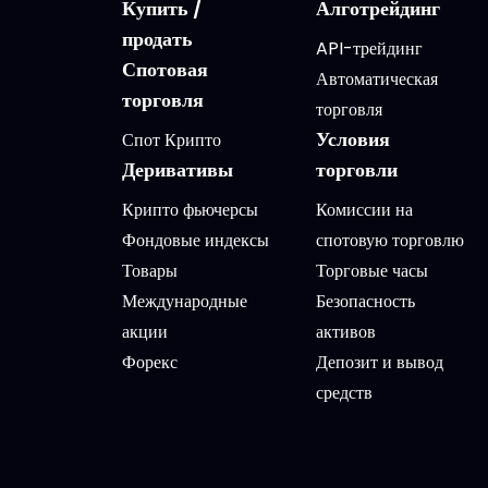
Купить /
Алготрейдинг
продать
API-трейдинг
Спотовая
Автоматическая
торговля
торговля
Условия
Спот Крипто
Деривативы
торговли
Крипто фьючерсы
Комиссии на
Фондовые индексы
спотовую торговлю
Товары
Торговые часы
Международные
Безопасность
акции
активов
Форекс
Депозит и вывод
средств