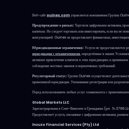
Веб-сайт
ouinex.com
управляется компаниями Группы Ouine
Предупреждение о рисках:
Торговля цифровыми активами, прои
капитала. Не следует торговать или инвестировать, если вы не п
консультацией. Ouinex не предоставляет финансовые, инвестицио
Юрисдикционные ограничения:
Услуги не предоставляются ре
юрисдикции с ограничениями
, определённые в наших Условия
активное привлечение клиентов в этих юрисдикциях и принимаем р
соблюдение местных законов и нормативных требований.
Регуляторный статус:
Группа Ouinex осуществляет деятельность
применимой юрисдикции. Упоминание регистрации или разрешения
Перед использованием любых услуг ознакомьтесь с применимыми 
Global Markets LLC
Зарегистрирована в Сент-Винсенте и Гренадинах (рег. № 3796 L
Предоставляет услуги, связанные с цифровыми активами, рынко
Inzuzo Financial Services (Pty) Ltd