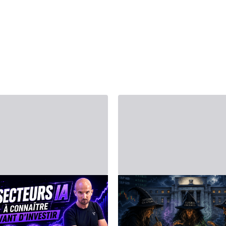
 2026 г. - Third Party
14 июня 2026 г. - Third Party
ВЕСТИРОВАНИЕ
Биржевой календ
скусственный
на неделю с 15 по 
еллект (ИИ): 4
июня 2026 года: 