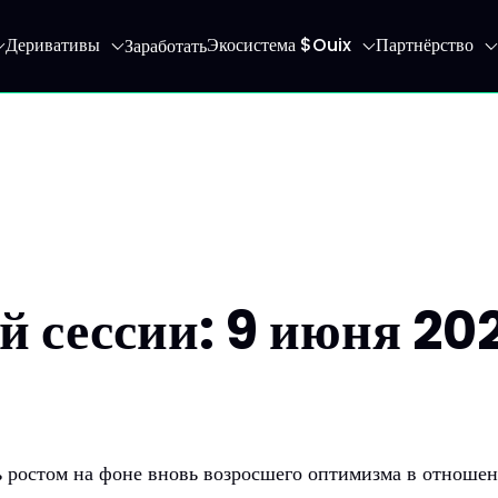
Деривативы
Экосистема $Ouix
Партнёрство
Заработать
 главную страницу
й сессии: 9 июня 20
ь ростом на фоне вновь возросшего оптимизма в отнош