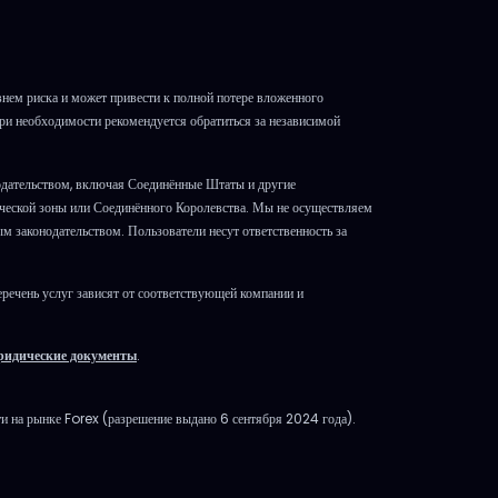
ем риска и может привести к полной потере вложенного
При необходимости рекомендуется обратиться за независимой
одательством, включая Соединённые Штаты и другие
ической зоны или Соединённого Королевства. Мы не осуществляем
м законодательством. Пользователи несут ответственность за
речень услуг зависят от соответствующей компании и
.
идические документы
.
и на рынке Forex (разрешение выдано 6 сентября 2024 года).