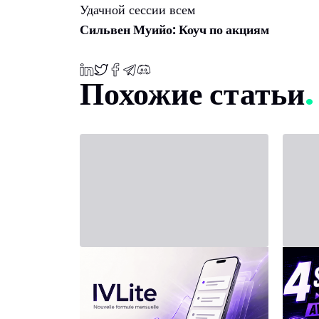
Удачной сессии всем
Сильвен Муийо: Коуч по акциям
Похожие статьи
31 июля 2026 г. - Third Party
20 июля
Новый тариф: IVLite
ИН
в и
IVLite: только суть IVT в
уведомлениях, за 29 €/мес
инт