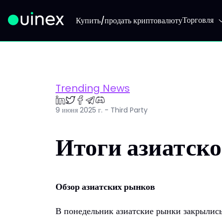
Торговля
Купить/продать криптовалюту
Это логотип, при нажатии на который вы перейдете на
Trending News
9 июня 2025 г. - Third Party
Итоги азиатско
Обзор азиатских рынков
В понедельник азиатские рынки закрылис