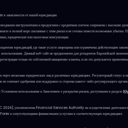
x в зависимости от вашей юрисдикции.
зводными инструментами и продуктами с кредитным плечом сопряжена с высоким уровн
онимаете в полной мере связанные с этим риски и не готовы понести возможные убытки. 
нные, юридические или налоговые консультации.
зидентам юрисдикций, где такие услуги запрещены или ограничены действующим закон
х использования. Данный веб-сайт не предназначен для резидентов Европейской эконом
егистрации только по собственной инициативе клиента, если это допускается применимы
 через несколько юридических лиц в различных юрисдикциях. Регуляторный статус и пе
 не означает одобрения или поддержки со стороны какого-либо регулирующего органа
Условиями использования и Заявлением о раскрытии рисков, доступными в разделе
Юр
LC 2024), уполномочена Financial Services Authority на осуществление деятельност
м Forex и сопутствующими финансовыми услугами в соответствующих юрисдикциях.