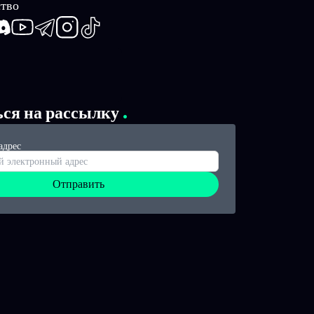
тво
book
iscord
Youtube
Telegram
Instagram
TikTok
ься на рассылку
адрес
Отправить