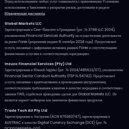
Перед использованием любых услуг ознакомьтесь с применимыми Условиями
использования и Заявлением о раскрытии рисков, доступными в разделе
Юридические документы
.
Global Markets LLC
Зарегистрирована в Сент-Винсенте и Гренадинах (рег. № 3796 LLC 2024),
уполномочена Financial Services Authority на осуществление деятельности
на рынке Forex (разрешение выдано 6 сентября 2024 года). Предоставляет
услуги, связанные с цифровыми активами, рынком Forex и сопутствующими
финансовыми услугами в соответствующих юрисдикциях.
Inzuzo Financial Services (Pty) Ltd
Зарегистрирована в Южной Африке (рег. № 2024/485622/07), уполномочена
Financial Sector Conduct Authority (FSP № 54742). Предоставляет
услуги, связанные с криптоактивами и производными инструментами,
соответствующим требованиям клиентам в качестве посредника в соответствии с
законом FAIS, содействуя проведению сделок для Global Markets LLC. Не
является маркет-мейкером или эмитентом финансовых продуктов.
Trade Tech AU Pty Ltd
Зарегистрирована в Австралии (ACN 675363747), зарегистрирована в
AUSTRAC в качестве Digital Currency Exchange (DCE) (рег. №
DCE100865859-001).