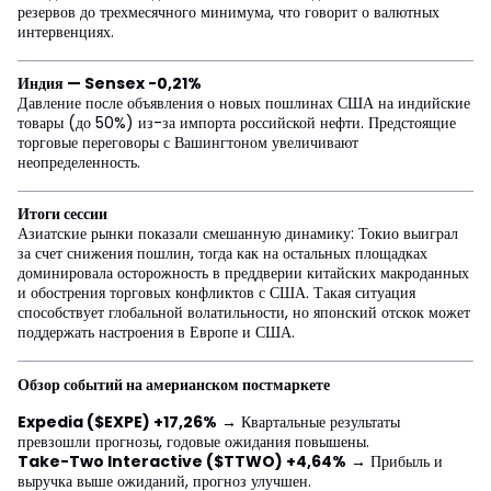
резервов до трехмесячного минимума, что говорит о валютных
интервенциях.
Индия — Sensex -0,21%
Давление после объявления о новых пошлинах США на индийские
товары (до 50%) из-за импорта российской нефти. Предстоящие
торговые переговоры с Вашингтоном увеличивают
неопределенность.
Итоги сессии
Азиатские рынки показали смешанную динамику: Токио выиграл
за счет снижения пошлин, тогда как на остальных площадках
доминировала осторожность в преддверии китайских макроданных
и обострения торговых конфликтов с США. Такая ситуация
способствует глобальной волатильности, но японский отскок может
поддержать настроения в Европе и США.
Обзор событий на америанском постмаркете
Expedia ($EXPE) +17,26%
→ Квартальные результаты
превзошли прогнозы, годовые ожидания повышены.
Take-Two Interactive ($TTWO) +4,64%
→ Прибыль и
выручка выше ожиданий, прогноз улучшен.