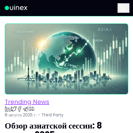
Это логотип, при нажатии на который вы перейдете на главную стран
Menu
Trending News
8 августа 2025 г. - Third Party
Обзор азиатской сессии: 8