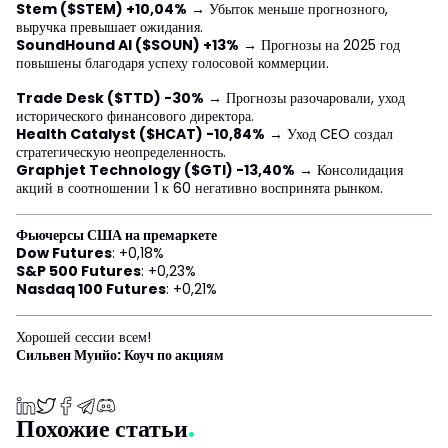
Stem ($STEM) +10,04%
→ Убыток меньше прогнозного,
выручка превышает ожидания.
SoundHound AI ($SOUN) +13%
→ Прогнозы на 2025 год
повышены благодаря успеху голосовой коммерции.
Trade Desk ($TTD) -30%
→ Прогнозы разочаровали, уход
исторического финансового директора.
Health Catalyst ($HCAT) -10,84%
→ Уход CEO создал
стратегическую неопределенность.
Graphjet Technology ($GTI) -13,40%
→ Консолидация
акций в соотношении 1 к 60 негативно воспринята рынком.
Фьючерсы США на премаркете
Dow Futures
: +0,18%
S&P 500 Futures
: +0,23%
Nasdaq 100 Futures
: +0,21%
Хорошей сессии всем!
Сильвен Муийо: Коуч по акциям
Похожие статьи