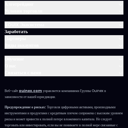
Алготрейдинг
Условия торговли
$OUIX Экосистема
Заработать
Партнеры
Виды аккаунтов
Обучение
О нас
Связаться с нами
Веб-сайт
ouinex.com
управляется компаниями Группы Ouinex в
зависимости от вашей юрисдикции.
Предупреждение о рисках:
Торговля цифровыми активами, производными
инструментами и продуктами с кредитным плечом сопряжена с высоким уровнем
риска и может привести к полной потере вложенного капитала. Не следует
торговать или инвестировать, если вы не понимаете в полной мере связанные с