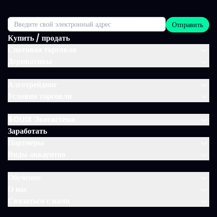
Отправить
Купить / продать
Спотовая торговля
Деривативы
Алготрейдинг
Условия торговли
$OUIX Экосистема
Заработать
Партнеры
Виды аккаунтов
Обучение
О нас
Связаться с нами