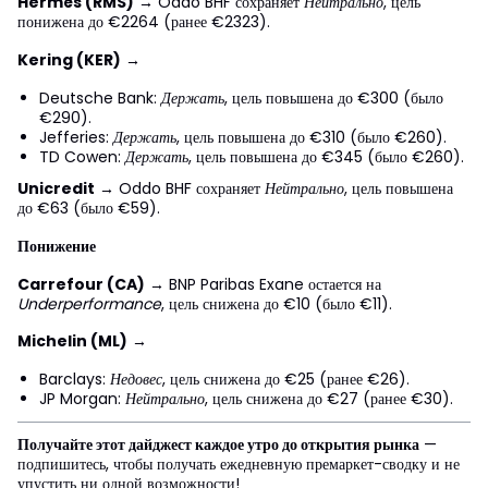
Hermès (RMS)
→ Oddo BHF сохраняет
Нейтрально
, цель
понижена до €2264 (ранее €2323).
Kering (KER)
→
Deutsche Bank:
Держать
, цель повышена до €300 (было
€290).
Jefferies:
Держать
, цель повышена до €310 (было €260).
TD Cowen:
Держать
, цель повышена до €345 (было €260).
Unicredit
→ Oddo BHF сохраняет
Нейтрально
, цель повышена
до €63 (было €59).
Понижение
Carrefour (CA)
→ BNP Paribas Exane остается на
Underperformance
, цель снижена до €10 (было €11).
Michelin (ML)
→
Barclays:
Недовес
, цель снижена до €25 (ранее €26).
JP Morgan:
Нейтрально
, цель снижена до €27 (ранее €30).
Получайте этот дайджест каждое утро до открытия рынка
—
подпишитесь, чтобы получать ежедневную премаркет-сводку и не
упустить ни одной возможности!