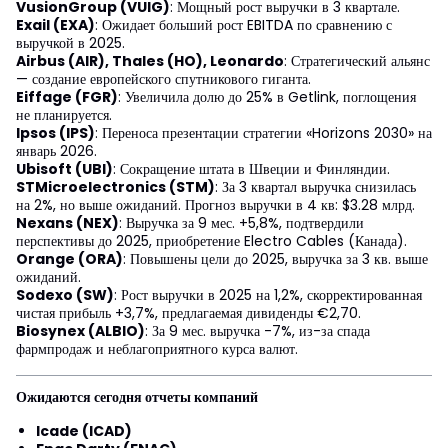
VusionGroup (VUIG)
: Мощный рост выручки в 3 квартале.
Exail (EXA)
: Ожидает больший рост EBITDA по сравнению с
выручкой в 2025.
Airbus (AIR), Thales (HO), Leonardo
: Стратегический альянс
— создание европейского спутникового гиганта.
Eiffage (FGR)
: Увеличила долю до 25% в Getlink, поглощения
не планируется.
Ipsos (IPS)
: Переноса презентации стратегии «Horizons 2030» на
январь 2026.
Ubisoft (UBI)
: Сокращение штата в Швеции и Финляндии.
STMicroelectronics (STM)
: За 3 квартал выручка снизилась
на 2%, но выше ожиданий. Прогноз выручки в 4 кв: $3.28 млрд.
Nexans (NEX)
: Выручка за 9 мес. +5,8%, подтвердили
перспективы до 2025, приобретение Electro Cables (Канада).
Orange (ORA)
: Повышены цели до 2025, выручка за 3 кв. выше
ожиданий.
Sodexo (SW)
: Рост выручки в 2025 на 1,2%, скорректированная
чистая прибыль +3,7%, предлагаемая дивиденды €2,70.
Biosynex (ALBIO)
: За 9 мес. выручка -7%, из-за спада
фармпродаж и неблагоприятного курса валют.
Ожидаются сегодня отчеты компаний
Icade (ICAD)