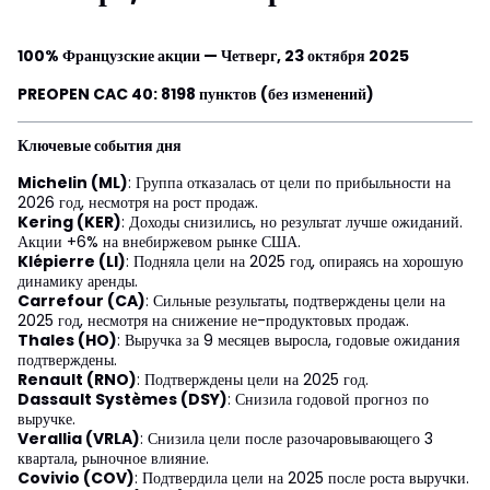
100% Французские акции — Четверг, 23 октября 2025
PREOPEN CAC 40: 8198 пунктов (без изменений)
Ключевые события дня
Michelin (ML)
: Группа отказалась от цели по прибыльности на
2026 год, несмотря на рост продаж.
Kering (KER)
: Доходы снизились, но результат лучше ожиданий.
Акции +6% на внебиржевом рынке США.
Klépierre (LI)
: Подняла цели на 2025 год, опираясь на хорошую
динамику аренды.
Carrefour (CA)
: Сильные результаты, подтверждены цели на
2025 год, несмотря на снижение не-продуктовых продаж.
Thales (HO)
: Выручка за 9 месяцев выросла, годовые ожидания
подтверждены.
Renault (RNO)
: Подтверждены цели на 2025 год.
Dassault Systèmes (DSY)
: Снизила годовой прогноз по
выручке.
Verallia (VRLA)
: Снизила цели после разочаровывающего 3
квартала, рыночное влияние.
Covivio (COV)
: Подтвердила цели на 2025 после роста выручки.