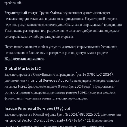
требований.
Регуляторный статус:
Группа Ouinex осуществляет деятельность через
несколько юридических лиц в различных юрисдикциях. Регуляторный статус и
перечень услуг зависят от соответствующей компании и применимой юрисдикции.
Упоминание регистрации или разрешения не означает одобрения или поддержки
со стороны какого-либо регулирующего органа.
Перед использованием любых услуг ознакомьтесь с применимыми Условиями
использования и Заявлением о раскрытии рисков, доступными в разделе
Юридические документы
.
Global Markets LLC
Зарегистрирована в Сент-Винсенте и Гренадинах (рег. № 3796 LLC 2024),
уполномочена Financial Services Authority на осуществление деятельности
на рынке Forex (разрешение выдано 6 сентября 2024 года). Предоставляет
услуги, связанные с цифровыми активами, рынком Forex и сопутствующими
финансовыми услугами в соответствующих юрисдикциях.
Inzuzo Financial Services (Pty) Ltd
Зарегистрирована в Южной Африке (рег. № 2024/485622/07), уполномочена
Financial Sector Conduct Authority (FSP № 54742). Предоставляет
услуги, связанные с криптоактивами и производными инструментами,