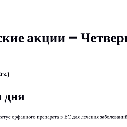
ие акции – Четверг,
00%)
 дня
татус орфанного препарата в ЕС для лечения заболевани