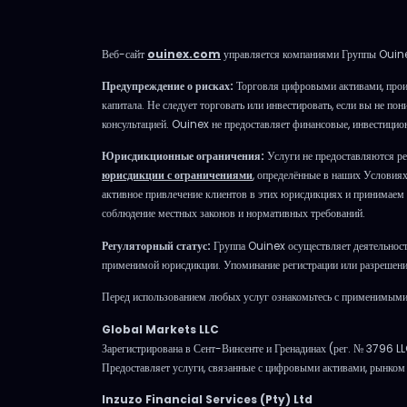
Веб-сайт
ouinex.com
управляется компаниями Группы Ouine
Предупреждение о рисках:
Торговля цифровыми активами, прои
капитала. Не следует торговать или инвестировать, если вы не п
консультацией. Ouinex не предоставляет финансовые, инвестицио
Юрисдикционные ограничения:
Услуги не предоставляются ре
юрисдикции с ограничениями
, определённые в наших Условия
активное привлечение клиентов в этих юрисдикциях и принимаем р
соблюдение местных законов и нормативных требований.
Регуляторный статус:
Группа Ouinex осуществляет деятельность
применимой юрисдикции. Упоминание регистрации или разрешения
Перед использованием любых услуг ознакомьтесь с применимыми 
Global Markets LLC
Зарегистрирована в Сент-Винсенте и Гренадинах (рег. № 3796 L
Предоставляет услуги, связанные с цифровыми активами, рынко
Inzuzo Financial Services (Pty) Ltd