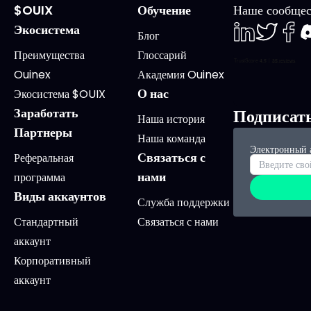
$OUIX
Обучение
Наше сообщес
Экосистема
Блог
LinkedIn
Twiter
Face
D
Преимущества
Глоссарий
Ouinex
Академия Ouinex
О нас
Экосистема $OUIX
Заработать
Подписат
Наша история
Партнеры
Наша команда
Электронный 
Связаться с
Реферальная
нами
программа
Виды аккаунтов
Служба поддержки
Стандартный
Связаться с нами
аккаунт
Корпоративный
аккаунт