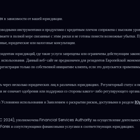
x в зависимости от вашей юрисдикции.
зводными инструментами и продуктами с кредитным плечом сопряжена с высоким уровн
онимаете в полной мере связанные с этим риски и не готовы понести возможные убытки. 
нные, юридические или налоговые консультации.
зидентам юрисдикций, где такие услуги запрещены или ограничены действующим закон
х использования. Данный веб-сайт не предназначен для резидентов Европейской эконом
егистрации только по собственной инициативе клиента, если это допускается применимы
 через несколько юридических лиц в различных юрисдикциях. Регуляторный статус и пе
 не означает одобрения или поддержки со стороны какого-либо регулирующего органа
Условиями использования и Заявлением о раскрытии рисков, доступными в разделе
Юр
LC 2024), уполномочена Financial Services Authority на осуществление деятельност
м Forex и сопутствующими финансовыми услугами в соответствующих юрисдикциях.