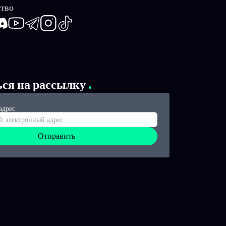
тво
book
iscord
Youtube
Telegram
Instagram
TikTok
ься на рассылку
адрес
Отправить