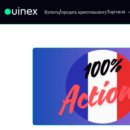
Торговля
Купить/продать криптовалюту
Это логотип, при нажатии на который вы перейдете на