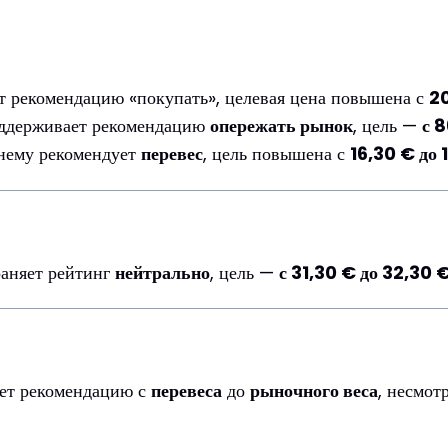
рекомендацию «покупать», целевая цена повышена с
2
ддерживает рекомендацию
опережать рынок
, цель —
с 
ему рекомендует
перевес
, цель повышена с
16,30 € до 
няет рейтинг
нейтрально
, цель —
с 31,30 € до 32,30 
т рекомендацию с
перевеса
до
рыночного веса
, несмот