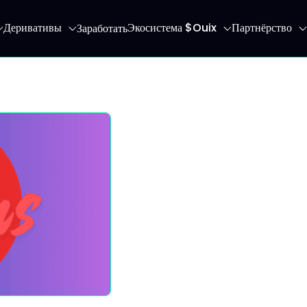
Деривативы
Экосистема $Ouix
Партнёрство
Заработать
 главную страницу