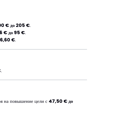
00 € до 205 €
.
86 € до 95 €
.
16,60 €
.
€
.
ря на повышение цели с
47,50 € до