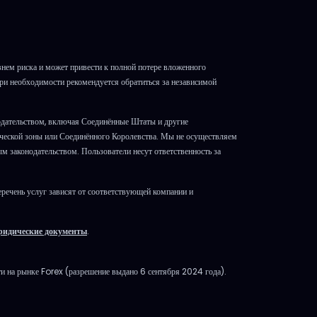
ем риска и может привести к полной потере вложенного
При необходимости рекомендуется обратиться за независимой
одательством, включая Соединённые Штаты и другие
ической зоны или Соединённого Королевства. Мы не осуществляем
м законодательством. Пользователи несут ответственность за
речень услуг зависят от соответствующей компании и
.
идические документы
.
и на рынке Forex (разрешение выдано 6 сентября 2024 года).