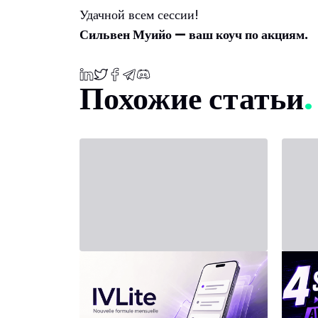
Удачной всем сессии!
Сильвен Муийо — ваш коуч по акциям.
Похожие статьи
31 июля 2026 г. - Third Party
20 июля
Новый тариф: IVLite
ИН
в и
IVLite: только суть IVT в
уведомлениях, за 29 €/мес