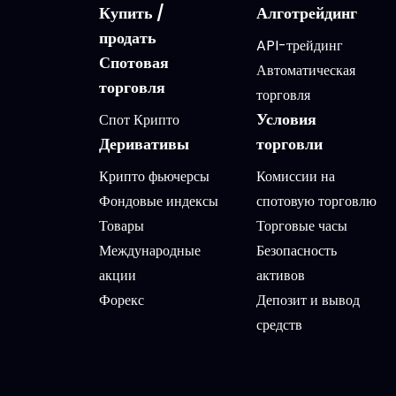
Купить /
Алготрейдинг
продать
API-трейдинг
Спотовая
Автоматическая
торговля
торговля
Условия
Спот Крипто
Деривативы
торговли
Крипто фьючерсы
Комиссии на
Фондовые индексы
спотовую торговлю
Товары
Торговые часы
Международные
Безопасность
акции
активов
Форекс
Депозит и вывод
средств