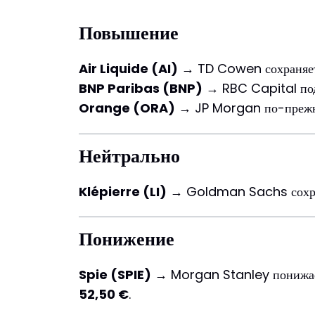
Повышение
Air Liquide (AI)
→ TD Cowen сохраняет 
BNP Paribas (BNP)
→ RBC Capital по
Orange (ORA)
→ JP Morgan по-прежн
Нейтрально
Klépierre (LI)
→ Goldman Sachs сохра
Понижение
Spie (SPIE)
→ Morgan Stanley понижае
52,50 €
.