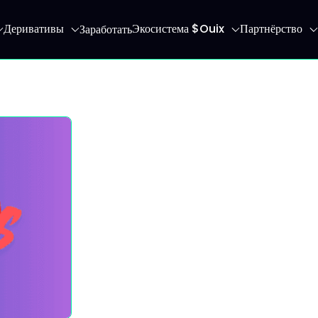
Деривативы
Экосистема $Ouix
Партнёрство
Заработать
 главную страницу