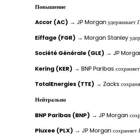
Повышение
Accor (AC)
→ JP Morgan удерживает
Eiffage (FGR)
→ Morgan Stanley уде
Société Générale (GLE)
→ JP Morgan
Kering (KER)
→ BNP Paribas сохраняе
TotalEnergies (TTE)
→ Zacks сохран
Нейтрально
BNP Paribas (BNP)
→ JP Morgan сохр
Pluxee (PLX)
→ JP Morgan сохраняет