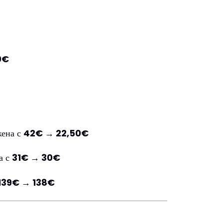
0€
жена с
42€ → 22,50€
а с
31€ → 30€
139€ → 138€