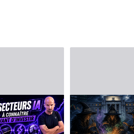
 2026 г. - Third Party
14 июня 2026 г. - Third Party
ВЕСТИРОВАНИЕ
Биржевой календ
скусственный
на неделю с 15 по 
еллект (ИИ): 4
июня 2026 года: 
ственный интеллект — это
Инвесторов ждет особенно