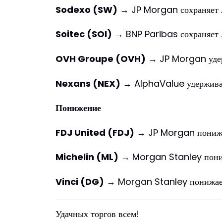
Sodexo (SW)
→ JP Morgan сохраняет
Soitec (SOI)
→ BNP Paribas сохраняет
OVH Groupe (OVH)
→ JP Morgan уде
Nexans (NEX)
→ AlphaValue удержив
Понижение
FDJ United (FDJ)
→ JP Morgan пониж
Michelin (ML)
→ Morgan Stanley пони
Vinci (DG)
→ Morgan Stanley понижае
Удачных торгов всем!