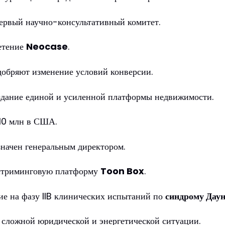
первый научно-консультативный комитет.
етение
Neocase
.
добряют изменение условий конверсии.
оздание единой и усиленной платформы недвижимости.
$10 млн в США.
значен генеральным директором.
 стриминговую платформу
Toon Box
.
ие на фазу IIB клинических испытаний по
синдрому Дау
 сложной юридической и энергетической ситуации.