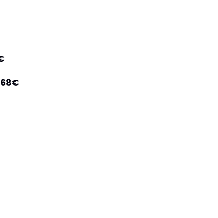
€
 68€