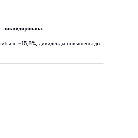
ия
ликвидирована
.
 прибыль +15,8%, дивиденды повышены до