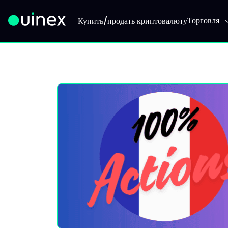
Торговля
Купить/продать криптовалюту
Это логотип, при нажатии на который вы перейдете на