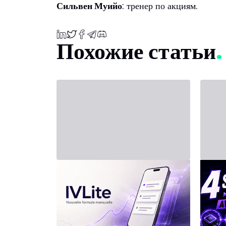
Сильвен Муийо
: тренер по акциям.
Похожие статьи
31 июля 2026 г. - Third Party
20 июля
Новый тариф: IVLite
ИН
в и
IVLite: только суть IVT в
уведомлениях, за 29 €/мес
инт
Чёткие планы, рыночные
Искус