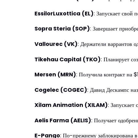
EssilorLuxottica (EL)
: Запускает свой 
Sopra Steria (SOP)
: Завершает приобр
Vallourec (VK)
: Держатели варрантов о
Tikehau Capital (TKO)
: Планирует с
Mersen (MRN)
: Получила контракт на 
Cogelec (COGEC)
: Давид Дескампс на
Xilam Animation (XILAM)
: Запускает
Aelis Farma (AELIS)
: Получает одобрен
E-Pango
: По-прежнему заблокирована в