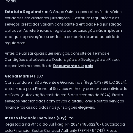
locais.
Estatuto Regulatório:
O Grupo Ouinex opera através de várias
entidades em diferentes jurisdições. O estatuto regulatório e os
serviços prestados variam consoante a entidade e a jurisdição
aplicável. As referências a registo ou autorização não implicam
qualquer aprovação ou endosso por parte de uma autoridade
reguladora.
Antes de utilizar quaisquer serviços, consulte os Termos e
Condições aplicáveis e a Declaração de Divulgação de Riscos
disponíveis na secção de
Documentos Legais
.
Global Markets LLC
Constituída em São Vicente e Granadinas (Reg. N.º 3796 LLC 2024),
autorizada pela Financial Services Authority para exercer atividade
de Forex (autorização emitida em 6 de setembro de 2024). Presta
serviços relacionados com ativos digitais, Forex e outros serviços
financeiros associados nas jurisdições elegíveis.
Inzuzo Financial Services (Pty) Ltd
Registada na África do Sul (Reg. N.º 2024/485622/07), autorizada
pela Financial Sector Conduct Authority (FSP N.º 54742). Presta