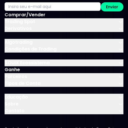
Enviar
Comprar/Vender
Trading Spot
Derivativos
Algotrading
Condições de Trading
$OUIX Ecossistema
Ganhe
Parceiros
Tipos de Conta
Educação
Sobre
Contato