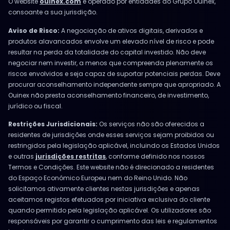
O website
ouinex.com
é operado por entidades do Grupo Ouinex,
consoante a sua jurisdição.
Aviso de Risco:
A negociação de ativos digitais, derivados e
produtos alavancados envolve um elevado nível de risco e pode
resultar na perda da totalidade do capital investido. Não deve
negociar nem investir, a menos que compreenda plenamente os
riscos envolvidos e seja capaz de suportar potenciais perdas. Deve
procurar aconselhamento independente sempre que apropriado. A
Ouinex não presta aconselhamento financeiro, de investimento,
jurídico ou fiscal.
Restrições Jurisdicionais:
Os serviços não são oferecidos a
residentes de jurisdições onde esses serviços sejam proibidos ou
restringidos pela legislação aplicável, incluindo os Estados Unidos
e outras
jurisdições restritas
, conforme definido nos nossos
Termos e Condições. Este website não é direcionado a residentes
do Espaço Económico Europeu nem do Reino Unido. Não
solicitamos ativamente clientes nestas jurisdições e apenas
aceitamos registos efetuados por iniciativa exclusiva do cliente
quando permitido pela legislação aplicável. Os utilizadores são
responsáveis por garantir o cumprimento das leis e regulamentos