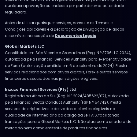
qualquer aprovação ou endosso por parte de uma autoridade
reguladora.
Antes de utilizar quaisquer serviços, consulte os Termos e
Condições aplicáveis e a Declaração de Divulgação de Riscos
disponíveis na secção de
Documentos Legais
.
Global Markets LLC
Constituída em São Vicente e Granadinas (Reg. N.º 3796 LLC 2024),
autorizada pela Financial Services Authority para exercer atividade
de Forex (autorização emitida em 6 de setembro de 2024). Presta
serviços relacionados com ativos digitais, Forex e outros serviços
financeiros associados nas jurisdições elegíveis.
Inzuzo Financial Services (Pty) Ltd
Registada na África do Sul (Reg. N.º 2024/485622/07), autorizada
pela Financial Sector Conduct Authority (FSP N.º 54742). Presta
serviços de criptoativos e derivados a clientes elegíveis na
qualidade de intermediário ao abrigo da Lei FAIS, facilitando
transações para a Global Markets LLC. Não atua como criadora de
mercado nem como emitente de produtos financeiros.