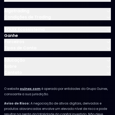
Algotrading
Condições de Trading
$OUIX Ecossistema
Ganhe
Parceiros
Tipos de Conta
Educação
Sobre
Contato
O website
ouinex.com
é operado por entidades do Grupo Ouinex,
consoante a sua jurisdição.
Aviso de Risco:
A negociação de ativos digitais, derivados e
produtos alavancados envolve um elevado nível de risco e pode
resultar na perda da totalidade do capital investido. Não deve