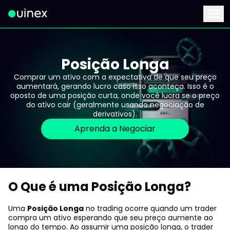
Este é o logo e ao clicar redireciona para a página inicial
Menu
Posição Longa
Comprar um ativo com a expectativa de que seu preço
aumentará, gerando lucro caso isso aconteça. Isso é o
oposto de uma posição curta, onde você lucra se o preço
do ativo cair (geralmente usando negociação de
derivativos).
Aprenda a Negociar
O Que é uma Posição Longa?
Uma
Posição Longa
no trading ocorre quando um trader
compra um ativo esperando que seu preço aumente ao
longo do tempo. Ao assumir uma posição longa, o trader