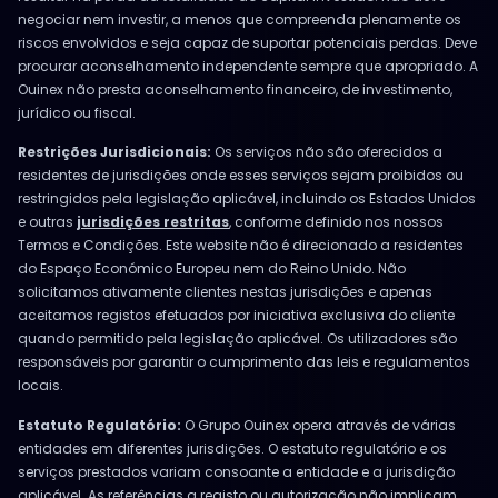
negociar nem investir, a menos que compreenda plenamente os
riscos envolvidos e seja capaz de suportar potenciais perdas. Deve
procurar aconselhamento independente sempre que apropriado. A
Ouinex não presta aconselhamento financeiro, de investimento,
jurídico ou fiscal.
Restrições Jurisdicionais:
Os serviços não são oferecidos a
residentes de jurisdições onde esses serviços sejam proibidos ou
restringidos pela legislação aplicável, incluindo os Estados Unidos
e outras
jurisdições restritas
, conforme definido nos nossos
Termos e Condições. Este website não é direcionado a residentes
do Espaço Económico Europeu nem do Reino Unido. Não
solicitamos ativamente clientes nestas jurisdições e apenas
aceitamos registos efetuados por iniciativa exclusiva do cliente
quando permitido pela legislação aplicável. Os utilizadores são
responsáveis por garantir o cumprimento das leis e regulamentos
locais.
Estatuto Regulatório:
O Grupo Ouinex opera através de várias
entidades em diferentes jurisdições. O estatuto regulatório e os
serviços prestados variam consoante a entidade e a jurisdição
aplicável. As referências a registo ou autorização não implicam