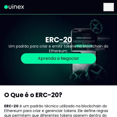
Este é o logo e ao clicar redireciona para a página inicial
Menu
ERC-20
Um padrão para criar e emitir tokens na blockchain do
Ethereum.
Aprenda a Negociar
O Que é o ERC-20?
ERC-20
é um padrão técnico utilizado na blockchain do
Ethereum para criar e gerenciar tokens. Ele define regras
que permitem que diferentes tokens operem dentro do