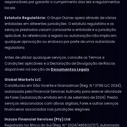
responsáveis por garantir o cumprimento das leis e regulamentos
locais.
Estatuto Regulatório:
O Grupo Ouinex opera através de várias
entidades em diferentes jurisdições. O estatuto regulatório e os
serviços prestados variam consoante a entidade e a jurisdição
aplicável. As referências a registo ou autorização não implicam
qualquer aprovação ou endosso por parte de uma autoridade
reguladora.
Antes de utilizar quaisquer serviços, consulte os Termos e
Condições aplicáveis e a Declaração de Divulgação de Riscos
disponíveis na secção de
Documentos Legais
.
Global Markets LLC
Constituída em São Vicente e Granadinas (Reg. N.º 3796 LLC 2024),
autorizada pela Financial Services Authority para exercer atividade
de Forex (autorização emitida em 6 de setembro de 2024). Presta
serviços relacionados com ativos digitais, Forex e outros serviços
financeiros associados nas jurisdições elegíveis.
Inzuzo Financial Services (Pty) Ltd
Registada na África do Sul (Reg. N.º 2024/485622/07), autorizada