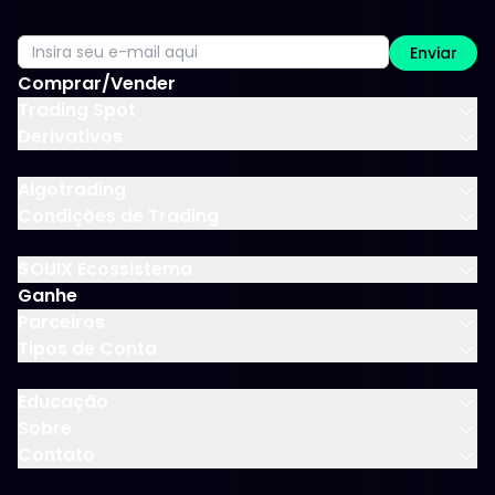
Enviar
Comprar/Vender
Trading Spot
Derivativos
Algotrading
Condições de Trading
$OUIX Ecossistema
Ganhe
Parceiros
Tipos de Conta
Educação
Sobre
Contato