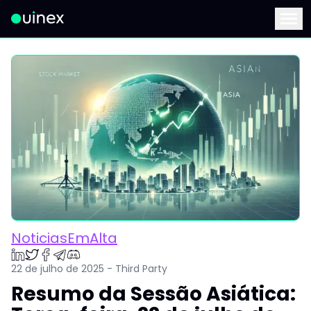
Este é o logo e ao clicar redireciona para a página inicial
Menu
NoticiasEmAlta
22 de julho de 2025 - Third Party
Resumo da Sessão Asiática: