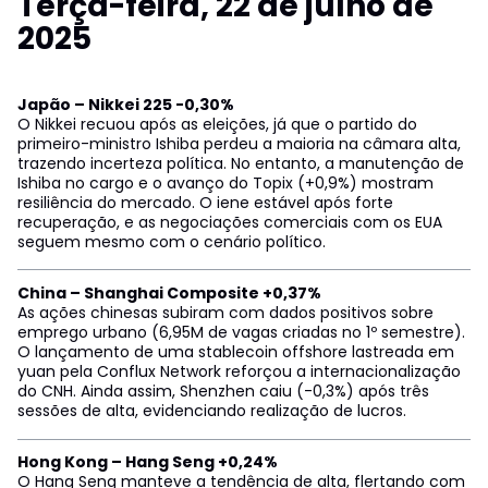
Terça-feira, 22 de julho de
2025
Japão – Nikkei 225 -0,30%
O Nikkei recuou após as eleições, já que o partido do
primeiro-ministro Ishiba perdeu a maioria na câmara alta,
trazendo incerteza política. No entanto, a manutenção de
Ishiba no cargo e o avanço do Topix (+0,9%) mostram
resiliência do mercado. O iene estável após forte
recuperação, e as negociações comerciais com os EUA
seguem mesmo com o cenário político.
China – Shanghai Composite +0,37%
As ações chinesas subiram com dados positivos sobre
emprego urbano (6,95M de vagas criadas no 1º semestre).
O lançamento de uma stablecoin offshore lastreada em
yuan pela Conflux Network reforçou a internacionalização
do CNH. Ainda assim, Shenzhen caiu (-0,3%) após três
sessões de alta, evidenciando realização de lucros.
Hong Kong – Hang Seng +0,24%
O Hang Seng manteve a tendência de alta, flertando com