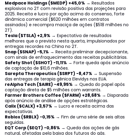
Medpace Holdings ($MEDP) +45,0%
→ Resultados
explosivos no 2T com revisão positiva das projeções para
2025. Receita e lucro por ação acima do consenso, forte
dinâmica comercial ($620 milhões em contratos
assinados) e recompra maciça de ações ($518 milhões no
2T).
Tesla ($TSLA) +2,9%
→ Expectativa de resultados
melhores que o previsto nesta quarta, impulsionados por
entregas recordes na China no 2T.
Snap ($SNAP) -5,1%
→ Receita preliminar decepcionante,
com sinais de enfraquecimento das receitas publicitárias.
Safety Shot ($SHOT) -11,11%
→ Forte queda após anúncio
de captação de $10,6 milhões.
Sarepta Therapeutics ($SRPT) -8,47%
→ Suspensão
das entregas de terapia gênica Elevidys nos EUA.
reAlpha Tech ($AIRE) -49,95%
→ Queda do papel após
captação direta de $5 milhões com warrants.
Farmer Brothers Coffee ($FARM) +28,68%
→ Disparada
após anúncio de análise de opções estratégicas.
Calix ($CALX) +3,57%
→ Lucro e receita acima das
expectativas.
Roblox ($RBLX) -0,15%
→ Fim de uma série de seis altas
seguidas.
EQT Corp ($EQT) -0,86%
→ Queda das ações de gás
natural, afetadas pela baixa dos futuros do gás.