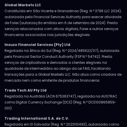
Global Markets LLC
Constituída em São Vicente e Granadinas (Reg. N.º 3796 LLC 2024),
autorizada pela Financial Services Authority para exercer atividade
de Forex (autorização emitida em 6 de setembro de 2024). Presta
serviços relacionados com ativos digitais, Forex e outros serviços
financeiros associados nas jurisdições elegíveis.
Inzuzo Financial Services (Pty) Ltd
Registada na África do Sul (Reg. N.º 2024/485622/07), autorizada
pela Financial Sector Conduct Authority (FSP N.º 54742). Presta
serviços de criptoativos e derivados a clientes elegíveis na
qualidade de intermediário ao abrigo da Lei FAIS, facilitando
transações para a Global Markets LLC. Não atua como criadora de
mercado nem como emitente de produtos financeiros.
Trade Tech AU Pty Ltd
Registada na Austrália (ACN 675363747), registada na AUSTRAC
como Digital Currency Exchange (DCE) (Reg. N.º DCE100865859-
001).
Trading International S.A. de C.V.
Registada em El Salvador (Reg. N.º 2023110493), autorizada como