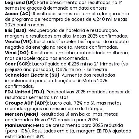
Legrand (LR)
: Forte crescimento dos resultados no 1º
semestre graças à demanda em data centers.
Accor (AC)
: Resultados semestrais em alta, lançamento
de programa de recompra de ações de €240 mi. Metas
2025 confirmadas.
Elis (ELIS)
: Recuperação de hotelaria e restauração,
margens e resultados em alta. Metas 2025 confirmadas.
Veolia (VIE)
: Resultados "excelentes" apesar do impacto
negativo da energia na receita. Metas confirmadas.
Vinci (DG)
: Resultados em linha, rentabilidade melhorou,
mas desaceleração nas encomendas.
Scor (SCR)
: Lucro líquido de €226 mi no 2º trimestre (vs
prejuízo ano passado), €425 mi no 1º semestre.
Schneider Electric (SU)
: Aumento dos resultados
impulsionado por eletrificação e IA. Metas 2025
confirmadas.
FDJ United (FDJ)
: Perspectivas 2025 mantidas apesar de
resultados semestrais mistos.
Groupe ADP (ADP)
: Lucro caiu 72% no S1, mas metas
mantidas graças ao crescimento do tráfego.
Mersen (MRN)
: Resultados S1 em baixa, mas metas
confirmadas. Novo CEO previsto para 2026.
Planisware
: Meta de crescimento para 2025 reduzida
(para ~10%). Resultados em alta, margem EBITDA ajustada
estimada em 36%.