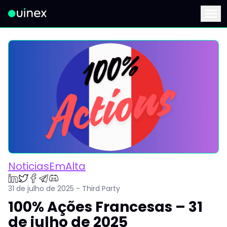
Este é o logo e ao clicar redireciona para a página inicial
Menu
NoticiasEmAlta
31 de julho de 2025 - Third Party
100% Ações Francesas – 31
de julho de 2025