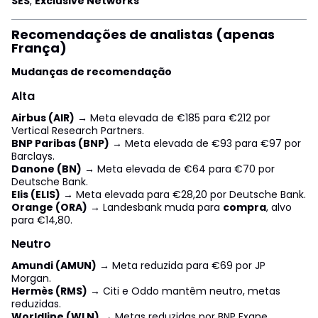
SES
,
Exclusive Networks
Recomendações de analistas (apenas
França)
Mudanças de recomendação
Alta
Airbus (AIR)
→ Meta elevada de €185 para €212 por
Vertical Research Partners.
BNP Paribas (BNP)
→ Meta elevada de €93 para €97 por
Barclays.
Danone (BN)
→ Meta elevada de €64 para €70 por
Deutsche Bank.
Elis (ELIS)
→ Meta elevada para €28,20 por Deutsche Bank.
Orange (ORA)
→ Landesbank muda para
compra
, alvo
para €14,80.
Neutro
Amundi (AMUN)
→ Meta reduzida para €69 por JP
Morgan.
Hermès (RMS)
→ Citi e Oddo mantêm neutro, metas
reduzidas.
Worldline (WLN)
→ Metas reduzidas por BNP Exane