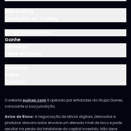
Algotrading
Condições de Trading
$OUIX Ecossistema
Ganhe
Parceiros
Tipos de Conta
Educação
Sobre
Contato
O website
ouinex.com
é operado por entidades do Grupo Ouinex,
consoante a sua jurisdição.
Aviso de Risco:
A negociação de ativos digitais, derivados e
produtos alavancados envolve um elevado nível de risco e pode
resultar na perda da totalidade do capital investido. Não deve