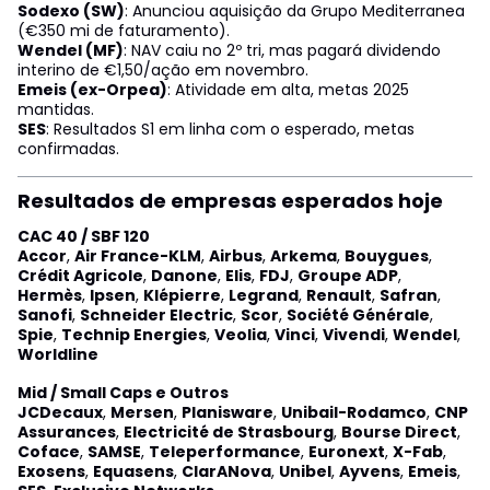
Sodexo (SW)
: Anunciou aquisição da Grupo Mediterranea
(€350 mi de faturamento).
Wendel (MF)
: NAV caiu no 2º tri, mas pagará dividendo
interino de €1,50/ação em novembro.
Emeis (ex-Orpea)
: Atividade em alta, metas 2025
mantidas.
SES
: Resultados S1 em linha com o esperado, metas
confirmadas.
Resultados de empresas esperados hoje
CAC 40 / SBF 120
Accor
,
Air France-KLM
,
Airbus
,
Arkema
,
Bouygues
,
Crédit Agricole
,
Danone
,
Elis
,
FDJ
,
Groupe ADP
,
Hermès
,
Ipsen
,
Klépierre
,
Legrand
,
Renault
,
Safran
,
Sanofi
,
Schneider Electric
,
Scor
,
Société Générale
,
Spie
,
Technip Energies
,
Veolia
,
Vinci
,
Vivendi
,
Wendel
,
Worldline
Mid / Small Caps e Outros
JCDecaux
,
Mersen
,
Planisware
,
Unibail-Rodamco
,
CNP
Assurances
,
Electricité de Strasbourg
,
Bourse Direct
,
Coface
,
SAMSE
,
Teleperformance
,
Euronext
,
X-Fab
,
Exosens
,
Equasens
,
ClarANova
,
Unibel
,
Ayvens
,
Emeis
,