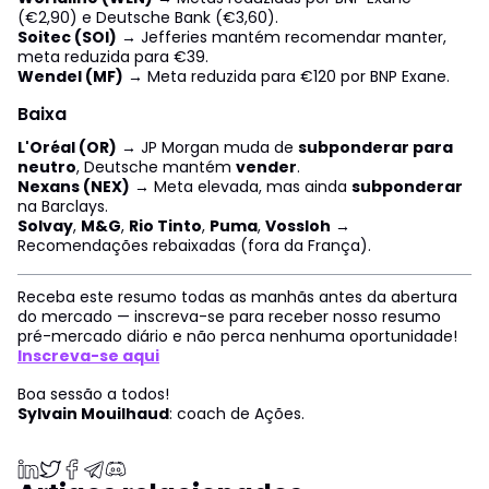
(€2,90) e Deutsche Bank (€3,60).
Soitec (SOI)
→ Jefferies mantém recomendar manter,
meta reduzida para €39.
Wendel (MF)
→ Meta reduzida para €120 por BNP Exane.
Baixa
L'Oréal (OR)
→ JP Morgan muda de
subponderar para
neutro
, Deutsche mantém
vender
.
Nexans (NEX)
→ Meta elevada, mas ainda
subponderar
na Barclays.
Solvay
,
M&G
,
Rio Tinto
,
Puma
,
Vossloh
→
Recomendações rebaixadas (fora da França).
Receba este resumo todas as manhãs antes da abertura
do mercado — inscreva-se para receber nosso resumo
pré-mercado diário e não perca nenhuma oportunidade!
Inscreva-se aqui
Boa sessão a todos!
Sylvain Mouilhaud
: coach de Ações.