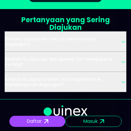
Pertanyaan yang Sering
Diajukan
Di mana saya boleh mencari definisi istilah
dagangan?
Apakah itu slippage dan spread, dan mengapa ia
penting?
Apakah itu pasaran bear, dan bagaimana ia
mempengaruhi dagangan?
Daftar
Masuk