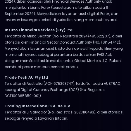
2024), diberi otorisasi oleh Financial Services Authority untuk
menjalankan bisnis Forex (persetujuan diterbitkan pada 6
September 2024). Menyediakan layanan aset digital, Forex, dan
layanan keuangan terkait di yurisdiksi yang memenuhi syarat.
Inzuzo Financial Services (Pty) Ltd
Terdaftar di Afrika Selatan (No. Registrasi 2024/485622/07), diberi
otorisasi oleh Financial Sector Conduct Authority (No. FSP 54742).
Menyediakan layanan aset kripto dan derivatif kepada klien yang
memenuhi syarat sebagai perantara berdasarkan FAIS Act,
dengan memfasilitasi transaksi untuk Global Markets LLC. Bukan
pembuat pasar maupun penerbit produk.
Trade Tech AU Pty Ltd
Terdaftar di Australia (ACN 675363747), terdaftar pada AUSTRAC
sebagai Digital Currency Exchange (DCE) (No. Registrasi
DCE100865859-001).
Trading International S.A. de C.V.
Terdaftar di El Salvador (No. Registrasi 2023110493), diberi otorisasi
sebagai Penyedia Layanan Bitcoin.