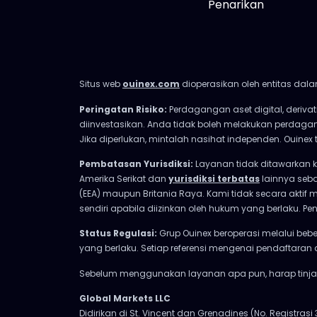
Penarikan
Situs web
ouinex.com
dioperasikan oleh entitas dala
Peringatan Risiko:
Perdagangan aset digital, derivat
diinvestasikan. Anda tidak boleh melakukan perdag
Jika diperlukan, mintalah nasihat independen. Ouine
Pembatasan Yurisdiksi:
Layanan tidak ditawarkan 
Amerika Serikat dan
yurisdiksi terbatas
lainnya seba
(EEA) maupun Britania Raya. Kami tidak secara aktif 
sendiri apabila diizinkan oleh hukum yang berlaku
Status Regulasi:
Grup Ouinex beroperasi melalui bebe
yang berlaku. Setiap referensi mengenai pendaftaran 
Sebelum menggunakan layanan apa pun, harap tinjau 
Global Markets LLC
Didirikan di St. Vincent dan Grenadines (No. Registrasi