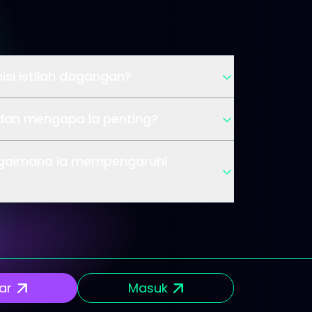
isi istilah dagangan?
 dan mengapa ia penting?
agaimana ia mempengaruhi
ar
Masuk