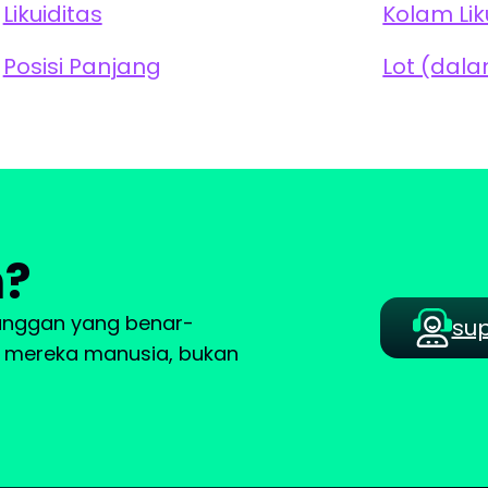
Likuiditas
Kolam Lik
Posisi Panjang
Lot (dal
n?
langgan yang benar-
su
a, mereka manusia, bukan