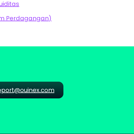
uiditas
am Perdagangan)
pport@ouinex.com