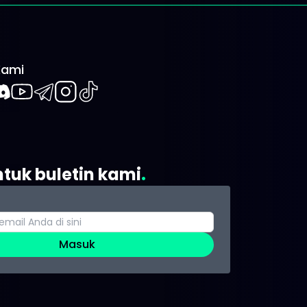
Kami
book
iscord
Youtube
Telegram
Instagram
TikTok
ntuk buletin kami
Masuk