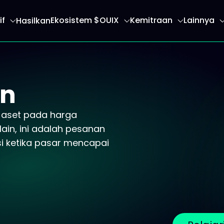
if
Ekosistem $OUIX
Kemitraan
Lainnya
Hasilkan
an Anda ke halaman beranda
an
l aset pada harga
lain, ini adalah pesanan
si ketika pasar mencapai