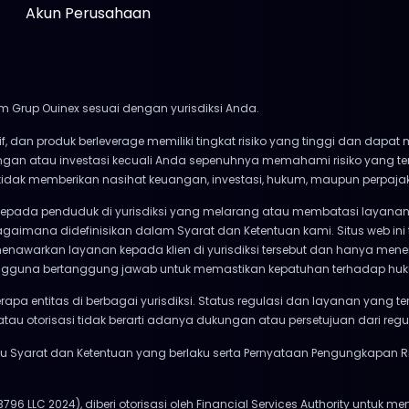
Akun Perusahaan
m Grup Ouinex sesuai dengan yurisdiksi Anda.
if, dan produk berleverage memiliki tingkat risiko yang tinggi dan dap
angan atau investasi kecuali Anda sepenuhnya memahami risiko yang 
x tidak memberikan nasihat keuangan, investasi, hukum, maupun perpaja
kepada penduduk di yurisdiksi yang melarang atau membatasi layanan 
gaimana didefinisikan dalam Syarat dan Ketentuan kami. Situs web ini
menawarkan layanan kepada klien di yurisdiksi tersebut dan hanya mener
. Pengguna bertanggung jawab untuk memastikan kepatuhan terhadap hu
rapa entitas di berbagai yurisdiksi. Status regulasi dan layanan yang t
atau otorisasi tidak berarti adanya dukungan atau persetujuan dari reg
Syarat dan Ketentuan yang berlaku serta Pernyataan Pengungkapan Ri
 3796 LLC 2024), diberi otorisasi oleh Financial Services Authority untuk m