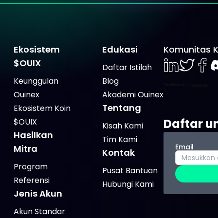
Ekosistem
Edukasi
Komunitas 
$OUIX
Daftar Istilah
LinkedIn
Twiter
Face
D
Keunggulan
Blog
Ouinex
Akademi Ouinex
Tentang
Ekosistem Koin
Daftar u
$OUIX
Kisah Kami
Hasilkan
Tim Kami
Email
Mitra
Kontak
Program
Pusat Bantuan
Referensi
Hubungi Kami
Jenis Akun
Akun Standar