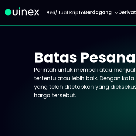
Berdagang
Derivat
Beli/Jual Kripto
Ini adalah logo dan jika diklik akan mengarahk
Batas Pesan
Perintah untuk membeli atau menjua
tertentu atau lebih baik. Dengan kata 
yang telah ditetapkan yang diekseku
harga tersebut.