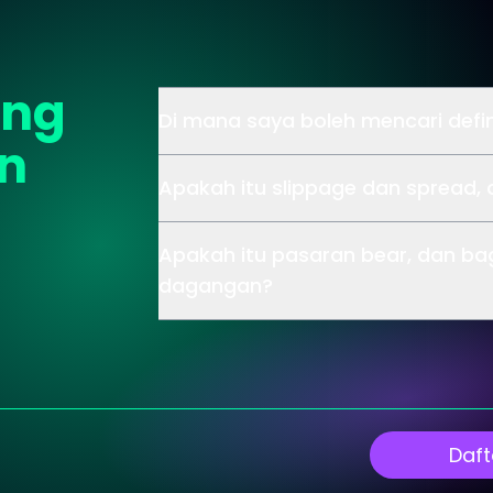
ang
Di mana saya boleh mencari defin
an
Apakah itu slippage dan spread,
Apakah itu pasaran bear, dan b
dagangan?
Daft