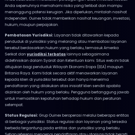
Anda sepenuhnya memahami risiko yang terlibat dan mampu
menanggung potensi kerugian. Jika diperlukan, mintalah nasihat
independen. Ouinex tidak memberikan nasihat keuangan, investasi,
hukum, maupun perpajakan.
Pembatasan Yurisdiksi:
Layanan tidak ditawarkan kepada
penduduk di yurisdiksi yang melarang atau membatasi layanan
tersebut berdasarkan hukum yang berlaku, termasuk Amerika
Serikat dan
yurisdiksi terbatas
lainnya sebagaimana
didefinisikan dalam Syarat dan Ketentuan kami. Situs web ini tidak
ditujukan bagi penduduk Wilayah Ekonomi Eropa (EEA) maupun
Britania Raya. Kami tidak secara aktif menawarkan layanan
kepada klien di yurisdiksi tersebut dan hanya menerima
pendaftaran yang dilakukan atas inisiatif klien sendiri apabila
diizinkan oleh hukum yang berlaku. Pengguna bertanggung jawab
untuk memastikan kepatuhan terhadap hukum dan peraturan
setempat.
Status Regulasi:
Grup Ouinex beroperasi melalui beberapa entitas
di berbagai yurisdiksi. Status regulasi dan layanan yang tersedia
berbeda tergantung pada entitas dan yurisdiksi yang berlaku.
Setiap referensi mengenai pendaftaran atau otorisasi tidak berarti