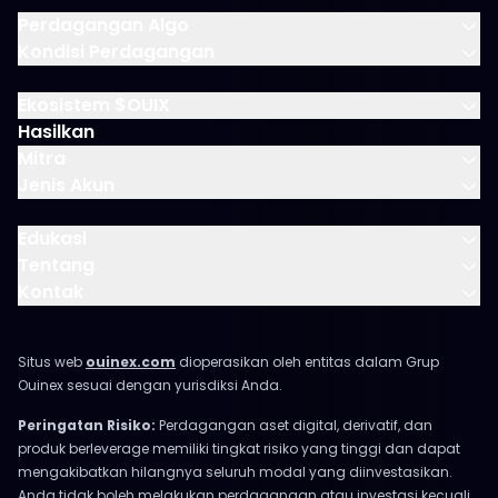
Perdagangan Algo
Kondisi Perdagangan
Ekosistem $OUIX
Hasilkan
Mitra
Jenis Akun
Edukasi
Tentang
Kontak
Situs web
ouinex.com
dioperasikan oleh entitas dalam Grup
Ouinex sesuai dengan yurisdiksi Anda.
Peringatan Risiko:
Perdagangan aset digital, derivatif, dan
produk berleverage memiliki tingkat risiko yang tinggi dan dapat
mengakibatkan hilangnya seluruh modal yang diinvestasikan.
Anda tidak boleh melakukan perdagangan atau investasi kecuali