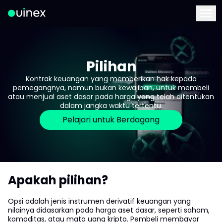
Ini adalah logo dan jika diklik akan mengarahkan Anda ke ha
Menu
Pilihan
Kontrak keuangan yang memberikan hak kepada
pemegangnya, namun bukan kewajiban, untuk membeli
atau menjual aset dasar pada harga yang telah ditentukan
dalam jangka waktu tertentu.
Pelajari untuk Berdagang
Apakah pilihan?
Opsi adalah jenis instrumen derivatif keuangan yang
nilainya didasarkan pada harga aset dasar, seperti saham,
komoditas, atau mata uang kripto. Pembeli membayar