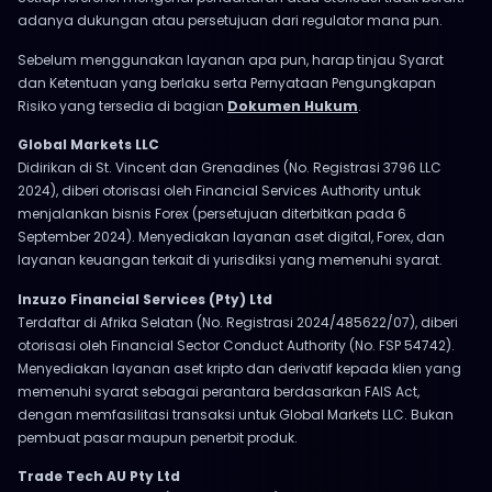
adanya dukungan atau persetujuan dari regulator mana pun.
Sebelum menggunakan layanan apa pun, harap tinjau Syarat
dan Ketentuan yang berlaku serta Pernyataan Pengungkapan
Risiko yang tersedia di bagian
Dokumen Hukum
.
Global Markets LLC
Didirikan di St. Vincent dan Grenadines (No. Registrasi 3796 LLC
2024), diberi otorisasi oleh Financial Services Authority untuk
menjalankan bisnis Forex (persetujuan diterbitkan pada 6
September 2024). Menyediakan layanan aset digital, Forex, dan
layanan keuangan terkait di yurisdiksi yang memenuhi syarat.
Inzuzo Financial Services (Pty) Ltd
Terdaftar di Afrika Selatan (No. Registrasi 2024/485622/07), diberi
otorisasi oleh Financial Sector Conduct Authority (No. FSP 54742).
Menyediakan layanan aset kripto dan derivatif kepada klien yang
memenuhi syarat sebagai perantara berdasarkan FAIS Act,
dengan memfasilitasi transaksi untuk Global Markets LLC. Bukan
pembuat pasar maupun penerbit produk.
Trade Tech AU Pty Ltd