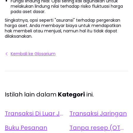
Fungsi lindung nilai: Opsi sering kali digunakan untuk
melakukan lindung nilai terhadap risiko fluktuasi harga
pada aset dasar.
Singkatnya, opsi seperti "asuransi" terhadap pergerakan
harga aset. Anda membayar biaya untuk mendapatkan
hak membeli atau menjual, namun hal itu tidak dapat
dilaksanakan.
Kembali ke Glosarium
Istilah lain dalam
Kategori
ini.
Transaksi Di Luar Jaringan
Transaksi Jaringan
Buku Pesanan
Tanpa resep (OTC, Tanpa Resep)