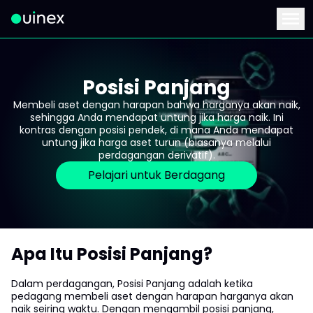
Ini adalah logo dan jika diklik akan mengarahkan Anda ke ha
Menu
Posisi Panjang
Membeli aset dengan harapan bahwa harganya akan naik,
sehingga Anda mendapat untung jika harga naik. Ini
kontras dengan posisi pendek, di mana Anda mendapat
untung jika harga aset turun (biasanya melalui
perdagangan derivatif).
Pelajari untuk Berdagang
Apa Itu Posisi Panjang?
Dalam perdagangan, Posisi Panjang adalah ketika
pedagang membeli aset dengan harapan harganya akan
naik seiring waktu. Dengan mengambil posisi panjang,