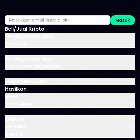
Masuk
Beli/Jual Kripto
Perdagangan Spot
Derivatif
Perdagangan Algo
Kondisi Perdagangan
Ekosistem $OUIX
Hasilkan
Mitra
Jenis Akun
Edukasi
Tentang
Kontak