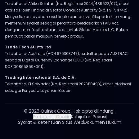
Terdaftar di Afrika Selatan (No. Registrasi 2024/485622/07), diberi
otorisasi oleh Financial Sector Conduct Authority (No. FSP 54742).
Menyediakan layanan aset kripto dan derivatif kepada klien yang
memenuhi syarat sebagai perantara berdasarkan FAIS Act,
dengan memfasilitasi transaksi untuk Global Markets LLC. Bukan
pembuat pasar maupun penerbit produk.
Trade Tech AU Pty Ltd
Terdaftar di Australia (ACN 675363747), terdaftar pada AUSTRAC
sebagai Digital Currency Exchange (DCE) (No. Registrasi
DCE100865859-001).
Trading International S.A. de C.V.
Terdaftar di El Salvador (No. Registrasi 2023110493), diberi otorisasi
sebagai Penyedia Layanan Bitcoin.
© 2026 Ouinex Group. Hak cipta dilindungi.
Preferensi Cookie
Kebijakan Privasi
Syarat & Ketentuan Situs Web
Dokumen Hukum