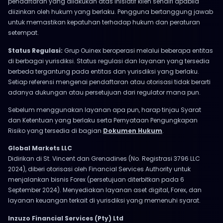
pendaftaran yang dilakukan atas inisiatif klien sendiri apabila
diizinkan oleh hukum yang berlaku. Pengguna bertanggung jawab
untuk memastikan kepatuhan terhadap hukum dan peraturan
setempat.
Status Regulasi:
Grup Ouinex beroperasi melalui beberapa entitas
di berbagai yurisdiksi. Status regulasi dan layanan yang tersedia
berbeda tergantung pada entitas dan yurisdiksi yang berlaku.
Setiap referensi mengenai pendaftaran atau otorisasi tidak berarti
adanya dukungan atau persetujuan dari regulator mana pun.
Sebelum menggunakan layanan apa pun, harap tinjau Syarat
dan Ketentuan yang berlaku serta Pernyataan Pengungkapan
Risiko yang tersedia di bagian
Dokumen Hukum
.
Global Markets LLC
Didirikan di St. Vincent dan Grenadines (No. Registrasi 3796 LLC
2024), diberi otorisasi oleh Financial Services Authority untuk
menjalankan bisnis Forex (persetujuan diterbitkan pada 6
September 2024). Menyediakan layanan aset digital, Forex, dan
layanan keuangan terkait di yurisdiksi yang memenuhi syarat.
Inzuzo Financial Services (Pty) Ltd