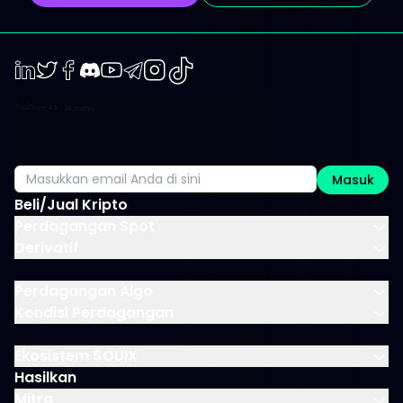
LinkedIn
Twiter
Facebook
Discord
Youtube
Telegram
Instagram
TikTok
Masuk
Beli/Jual Kripto
Perdagangan Spot
Derivatif
Perdagangan Algo
Kondisi Perdagangan
Ekosistem $OUIX
Hasilkan
Mitra