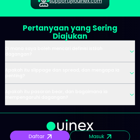
support@ouinex.com
Pertanyaan yang Sering
Diajukan
Di mana saya boleh mencari definisi istilah
dagangan?
Apakah itu slippage dan spread, dan mengapa ia
penting?
Apakah itu pasaran bear, dan bagaimana ia
mempengaruhi dagangan?
Daftar
Masuk