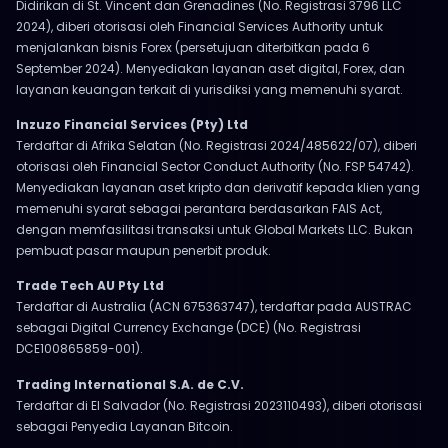
Didirikan di St. Vincent dan Grenadines (No. Registrasi 3796 LLC
2024), diberi otorisasi oleh Financial Services Authority untuk
menjalankan bisnis Forex (persetujuan diterbitkan pada 6
September 2024). Menyediakan layanan aset digital, Forex, dan
layanan keuangan terkait di yurisdiksi yang memenuhi syarat.
Inzuzo Financial Services (Pty) Ltd
Terdaftar di Afrika Selatan (No. Registrasi 2024/485622/07), diberi
otorisasi oleh Financial Sector Conduct Authority (No. FSP 54742).
Menyediakan layanan aset kripto dan derivatif kepada klien yang
memenuhi syarat sebagai perantara berdasarkan FAIS Act,
dengan memfasilitasi transaksi untuk Global Markets LLC. Bukan
pembuat pasar maupun penerbit produk.
Trade Tech AU Pty Ltd
Terdaftar di Australia (ACN 675363747), terdaftar pada AUSTRAC
sebagai Digital Currency Exchange (DCE) (No. Registrasi
DCE100865859-001).
Trading International S.A. de C.V.
Terdaftar di El Salvador (No. Registrasi 2023110493), diberi otorisasi
sebagai Penyedia Layanan Bitcoin.