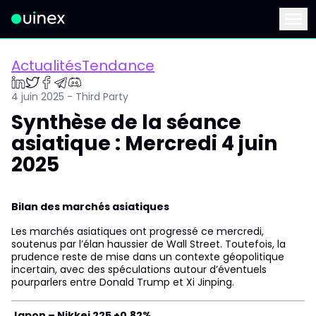
Ceci est le logo et, si vous cliquez dessus, vous serez redirigé 
Menu
ActualitésTendance
4 juin 2025 - Third Party
Synthèse de la séance
asiatique : Mercredi 4 juin
2025
Bilan des marchés asiatiques
Les marchés asiatiques ont progressé ce mercredi,
soutenus par l’élan haussier de Wall Street. Toutefois, la
prudence reste de mise dans un contexte géopolitique
incertain, avec des spéculations autour d’éventuels
pourparlers entre Donald Trump et Xi Jinping.
Japon – Nikkei 225 +0,82%