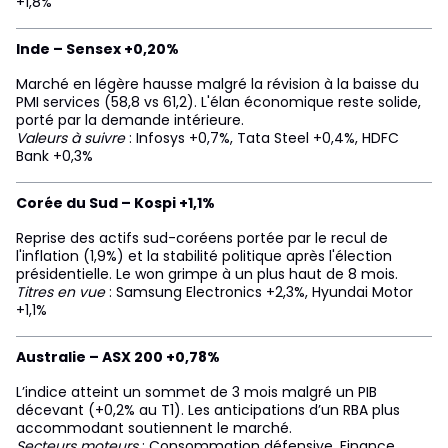
+1,8%
Inde – Sensex +0,20%
Marché en légère hausse malgré la révision à la baisse du
PMI services (58,8 vs 61,2). L'élan économique reste solide,
porté par la demande intérieure.
Valeurs à suivre
: Infosys +0,7%, Tata Steel +0,4%, HDFC
Bank +0,3%
Corée du Sud – Kospi +1,1%
Reprise des actifs sud-coréens portée par le recul de
l'inflation (1,9%) et la stabilité politique après l'élection
présidentielle. Le won grimpe à un plus haut de 8 mois.
Titres en vue
: Samsung Electronics +2,3%, Hyundai Motor
+1,1%
Australie – ASX 200 +0,78%
L’indice atteint un sommet de 3 mois malgré un PIB
décevant (+0,2% au T1). Les anticipations d’un RBA plus
accommodant soutiennent le marché.
Secteurs moteurs
: Consommation défensive, Finance,