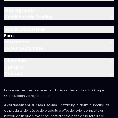
Trading ALGO
Conditions de Trading
$OUIX Écosystème
Earn
Partenaires
Types de Compte
Éducation
À propos
Contact
Le site web
ouinex.com
est exploité par des entités du Groupe
Ouinex, selon votre juridiction.
Avertissement sur les risques :
Le trading d’actifs numériques,
de produits dérivés et de produits à effet de levier comporte un
niveau de risque élevé et peut entraîner la perte de la totalité du