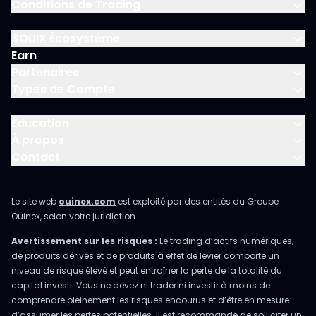
Conditions de Trading
$OUIX Écosystème
Earn
Partenaires
Types de Compte
Éducation
À propos
Contact
Le site web
ouinex.com
est exploité par des entités du Groupe
Ouinex, selon votre juridiction.
Avertissement sur les risques :
Le trading d’actifs numériques,
de produits dérivés et de produits à effet de levier comporte un
niveau de risque élevé et peut entraîner la perte de la totalité du
capital investi. Vous ne devez ni trader ni investir à moins de
comprendre pleinement les risques encourus et d’être en mesure
d’assumer les pertes potentielles. Il est recommandé de solliciter un