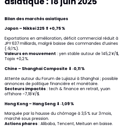
asiatique : 18 juin 2025
Bilan des marchés asiatiques
Japon – Nikkei 225 ⬆ +0,75 %
Exportations en amélioration, déficit commercial réduit à
JPY 637 milliards, malgré baisse des commandes d’usines
(‑9,1 %).
Valeurs en mouvement
: yen stable autour de 145,2 ¥/$,
Topix +0,2 %.
Chine – Shanghai Composite ⬇ ‑0,11 %
Attente autour du Forum de Lujiazui à Shanghai ; possible
annonces de politique financière et monétaire.
Secteurs impactés
: tech & finance en retrait, yuan
offshore ~7,18 ¥/$.
Hong Kong – Hang Seng ⬇ ‑1,09 %
Marquée par la hausse du chômage à 3,5 % sur 3 mois,
marché sous pression.
Actions phares
: Alibaba, Tencent, Meituan en baisse.