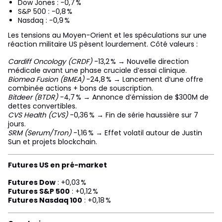
Dow Jones : -0,7 %
S&P 500 : -0,8 %
Nasdaq : -0,9 %
Les tensions au Moyen-Orient et les spéculations sur une
réaction militaire US pèsent lourdement. Côté valeurs :
Cardiff Oncology (CRDF)
-13,2 % → Nouvelle direction
médicale avant une phase cruciale d’essai clinique.
Biomea Fusion (BMEA)
-24,8 % → Lancement d’une offre
combinée actions + bons de souscription.
Bitdeer (BTDR)
-4,7 % → Annonce d’émission de $300M de
dettes convertibles.
CVS Health (CVS)
-0,36 % → Fin de série haussière sur 7
jours.
SRM (Serum/Tron)
-1,16 % → Effet volatil autour de Justin
Sun et projets blockchain.
Futures US en pré-market
Futures Dow
: +0,03 %
Futures S&P 500
: +0,12 %
Futures Nasdaq 100
: +0,18 %