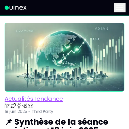
Ceci est le logo et, si vous cliquez dessus, vous serez redirigé 
Menu
ActualitésTendance
18 juin 2025 - Third Party
📌 Synthèse de la séance