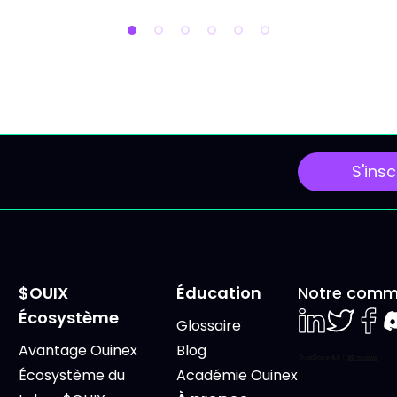
ire au sommet, en mode
fédérale américaine, le
 sans savoir ce que tu
sommet du G7, plusieu
ns vraiment, c'est
publications
reux. Dans cet article
macroéconomiques
 donne une grille de
majeures et une séanc
e simple : 4 piliers,
exceptionnelle de « Trip
Witching » susceptible
S'insc
d'accentuer la volatilité
marchés. Lundi 15 Juin 2
Le G7 en France sous
surveillance géopolitiq
$OUIX
Éducation
Notre comm
Écosystème
Glossaire
LinkedIn
Twiter
Face
D
Avantage Ouinex
Blog
Écosystème du
Académie Ouinex