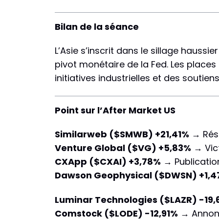
Bilan de la séance
L’Asie s’inscrit dans le sillage hauss
pivot monétaire de la Fed. Les place
initiatives industrielles et des soutien
Point sur l’After Market US
Similarweb ($SMWB) +21,41%
→ Résul
Venture Global ($VG) +5,83%
→ Vict
CXApp ($CXAI) +3,78%
→ Publicatio
Dawson Geophysical ($DWSN) +1,
Luminar Technologies ($LAZR) -19
Comstock ($LODE) -12,91%
→ Annonce