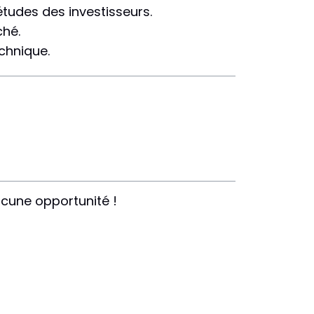
études des investisseurs.
hé.
chnique.
cune opportunité !