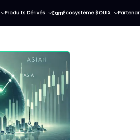
Produits Dérivés
Écosystème $OUIX
Partenar
Earn
serez redirigé vers la page d'accueil