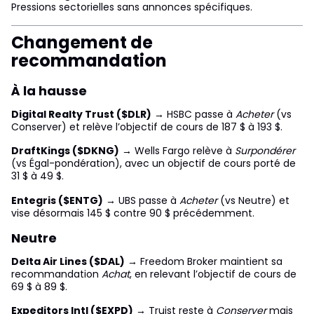
Pressions sectorielles sans annonces spécifiques.
Changement de
recommandation
À la hausse
Digital Realty Trust ($DLR)
→ HSBC passe à
Acheter
(vs
Conserver) et relève l’objectif de cours de 187 $ à 193 $.
DraftKings ($DKNG)
→ Wells Fargo relève à
Surpondérer
(vs Égal-pondération), avec un objectif de cours porté de
31 $ à 49 $.
Entegris ($ENTG)
→ UBS passe à
Acheter
(vs Neutre) et
vise désormais 145 $ contre 90 $ précédemment.
Neutre
Delta Air Lines ($DAL)
→ Freedom Broker maintient sa
recommandation
Achat
, en relevant l’objectif de cours de
69 $ à 89 $.
Expeditors Intl ($EXPD)
→ Truist reste à
Conserver
mais