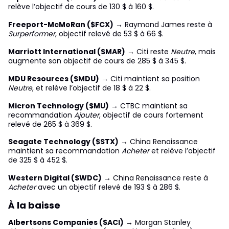
relève l’objectif de cours de 130 $ à 160 $.
Freeport-McMoRan ($FCX)
→ Raymond James reste à
Surperformer
, objectif relevé de 53 $ à 66 $.
Marriott International ($MAR)
→ Citi reste
Neutre
, mais
augmente son objectif de cours de 285 $ à 345 $.
MDU Resources ($MDU)
→ Citi maintient sa position
Neutre
, et relève l’objectif de 18 $ à 22 $.
Micron Technology ($MU)
→ CTBC maintient sa
recommandation
Ajouter
, objectif de cours fortement
relevé de 265 $ à 369 $.
Seagate Technology ($STX)
→ China Renaissance
maintient sa recommandation
Acheter
et relève l’objectif
de 325 $ à 452 $.
Western Digital ($WDC)
→ China Renaissance reste à
Acheter
avec un objectif relevé de 193 $ à 286 $.
À la baisse
Albertsons Companies ($ACI)
→ Morgan Stanley