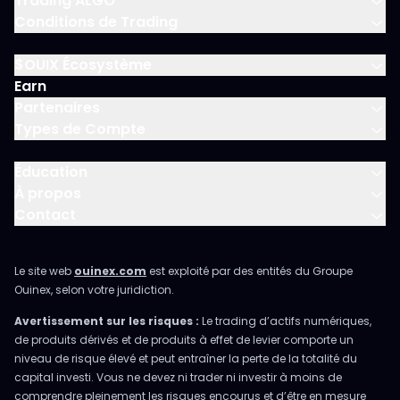
Trading ALGO
Conditions de Trading
$OUIX Écosystème
Earn
Partenaires
Types de Compte
Éducation
À propos
Contact
Le site web
ouinex.com
est exploité par des entités du Groupe
Ouinex, selon votre juridiction.
Avertissement sur les risques :
Le trading d’actifs numériques,
de produits dérivés et de produits à effet de levier comporte un
niveau de risque élevé et peut entraîner la perte de la totalité du
capital investi. Vous ne devez ni trader ni investir à moins de
comprendre pleinement les risques encourus et d’être en mesure