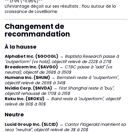
** LFVN (-11.96%)**
LifeVantage déçoit sur ses résultats ; flou autour de la
croissance de LoveBiome.
Changement de
recommandation
À la hausse
Alphabet Inc. ($GOOGL)
→
Baptista Research passe à
"outperform" (vs hold), objectif relevé de 222$ à 271$
Broadcom Inc. ($AVGO)
→
CTBC passe à "add" (vs
neutral), objectif de 268$ à 350$
Humana Inc. ($HUM)
→
Bernstein reste à "outperform",
objectif relevé de 269$ à 341$
Nvidia Corp. ($NVDA)
→
First Shanghai reste à "buy",
objectif rehaussé de 170$ à 215$
Roku Inc. ($ROKU)
→
Baird reste à "outperform", objectif
relevé de 90$ à 110$
Neutre
Lucid Group Inc. ($LCID)
→
Cantor Fitzgerald maintient sa
reco "neutral", objectif relevé de 3$ à 20$