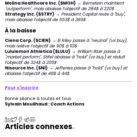
Molina Healthcare Inc. ($MOH)
→
Bernstein maintient
"outperform", mais abaisse l’objectif de 284$ à 220$
Strategy Inc. ($STRY)
→
President Capital reste à "buy",
mais abaisse l’objectif de 553$ à 389$
À la baisse
Ciena Corp. ($CIEN)
→
B Riley passe à "neutral" (vs buy),
mais relève l’objectif de 90$ à 113$
Lululemon Athletica ($LULU)
→
William Blair passe à
"market perform", Stifel abaisse à "hold" (vs buy) et réduit
l’objectif de 324$ à 205$
Nisource Inc. ($NI)
→
Jefferies passe à "hold" (vs buy) et
abaisse l’objectif de 48$ à 44$
Pour s'inscrire
Bonne séance à toutes et tous
Sylvain Mouilhaud : Coach Actions
Articles connexes