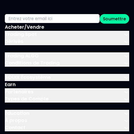
Soumettre
Acheter/Vendre
Trading Spot
Dérivés
Trading ALGO
Conditions de Trading
$OUIX Écosystème
Earn
Partenaires
Types de Compte
Éducation
À propos
Contact