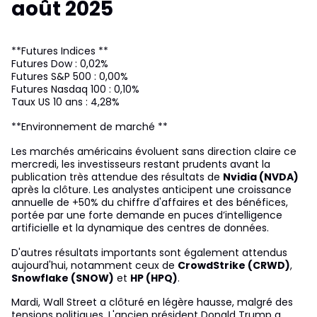
août 2025
**Futures Indices **
Futures Dow : 0,02%
Futures S&P 500 : 0,00%
Futures Nasdaq 100 : 0,10%
Taux US 10 ans : 4,28%
**Environnement de marché **
Les marchés américains évoluent sans direction claire ce
mercredi, les investisseurs restant prudents avant la
publication très attendue des résultats de
Nvidia (NVDA)
après la clôture. Les analystes anticipent une croissance
annuelle de +50% du chiffre d'affaires et des bénéfices,
portée par une forte demande en puces d’intelligence
artificielle et la dynamique des centres de données.
D'autres résultats importants sont également attendus
aujourd'hui, notamment ceux de
CrowdStrike (CRWD)
,
Snowflake (SNOW)
et
HP (HPQ)
.
Mardi, Wall Street a clôturé en légère hausse, malgré des
tensions politiques. L'ancien président Donald Trump a