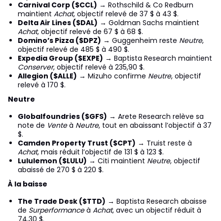
Carnival Corp ($CCL)
→ Rothschild & Co Redburn
maintient
Achat
, objectif relevé de 37 $ à 43 $.
Delta Air Lines ($DAL)
→ Goldman Sachs maintient
Achat
, objectif relevé de 67 $ à 68 $.
Domino’s Pizza ($DPZ)
→ Guggenheim reste
Neutre
,
objectif relevé de 485 $ à 490 $.
Expedia Group ($EXPE)
→ Baptista Research maintient
Conserver
, objectif relevé à 235,90 $.
Allegion ($ALLE)
→ Mizuho confirme
Neutre
, objectif
relevé à 170 $.
Neutre
Globalfoundries ($GFS)
→ Arete Research relève sa
note de
Vente
à
Neutre
, tout en abaissant l’objectif à 37
$.
Camden Property Trust ($CPT)
→ Truist reste à
Achat
, mais réduit l’objectif de 131 $ à 123 $.
Lululemon ($LULU)
→ Citi maintient
Neutre
, objectif
abaissé de 270 $ à 220 $.
À la baisse
The Trade Desk ($TTD)
→ Baptista Research abaisse
de
Surperformance
à
Achat
, avec un objectif réduit à
74,30 $.