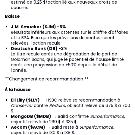
estimé de 0,25 $/action lié aux nouveaux droits de
douane.
Baisse
J.M. Smucker (SJM) -6%
Résultats inférieurs aux attentes sur le chiffre d'affaires
et le BPA. Bien que les prévisions de ventes soient
relevées, l'action recule.
Deutsche Bank (DB) -3%
Le titre recule après une dégradation de la part de
Goldman Sachs, qui juge le potentiel de hausse limité
après une progression de +50% depuis le début de
l’année.
**Changement de recommandation **
À la hausse
Eli Lilly ($LLY)
→ HSBC relève sa recommandation à
Conserver
contre
Réduire
, objectif relevé de 675 $ à 700
$.
MongoDB ($MDB)
→ Baird confirme
Surperformance
,
objectif relevé de 260 $ à 335 $.
Aecom ($ACM)
→ Baird reste à
Surperformance
,
objectif relevé de 130 $ à 138 $.