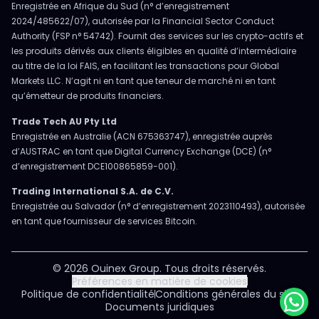
Enregistrée en Afrique du Sud (n° d’enregistrement
2024/485622/07), autorisée par la Financial Sector Conduct
Authority (FSP n° 54742). Fournit des services sur les crypto-actifs et
les produits dérivés aux clients éligibles en qualité d’intermédiaire
au titre de la loi FAIS, en facilitant les transactions pour Global
Markets LLC. N’agit ni en tant que teneur de marché ni en tant
qu’émetteur de produits financiers.
Trade Tech AU Pty Ltd
Enregistrée en Australie (ACN 675363747), enregistrée auprès
d’AUSTRAC en tant que Digital Currency Exchange (DCE) (n°
d’enregistrement DCE100865859-001).
Trading International S.A. de C.V.
Enregistrée au Salvador (n° d’enregistrement 2023110493), autorisée
en tant que fournisseur de services Bitcoin.
© 2026 Ouinex Group. Tous droits réservés.
Préférences en matière de cookies
Politique de confidentialité
Conditions générales du site
Documents juridiques